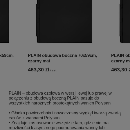
x59cm,
PLAIN obudowa boczna 70x59cm,
PLAIN o
czarny mat
czarny m
463,30 zł
463,30 
/
szt.
PLAIN – obudowa czołowa w wersji lewej lub prawej w
połączeniu z obudową boczną PLAIN pasuje do
wszystkich narożnych prostokątnych wanien Polysan
• Gładka powierzchnia i nowoczesny wygląd tworzą zwartą
całość z wannami Polysan.
• Znajduje zastosowanie wszędzie tam, gdzie nie ma
możliwości klasycznego podmurowania wanny lub