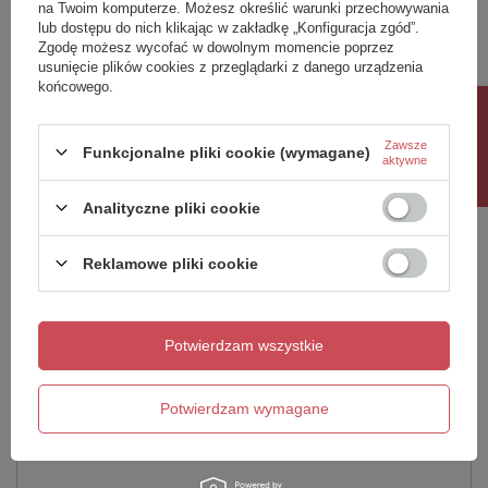
Marka
POLYSAN
produkcji (dni):
na Twoim komputerze. Możesz określić warunki przechowywania
lub dostępu do nich klikając w zakładkę „Konfiguracja zgód”.
Kolor
Czarny mat
Gwarancja w miesiącach
24
Zgodę możesz wycofać w dowolnym momencie poprzez
Materiał
ABS/PMMA
usunięcie plików cookies z przeglądarki z danego urządzenia
kolor
Czarny Mat
Instalacja
Obudowa prawa
końcowego.
Waga / szt.
2.3900 kg
Rabat 10%
Potrzebujesz pomocy? Masz pytania?
Opakowanie
1 szt.
Zawsze
Funkcjonalne pliki cookie (wymagane)
Zadaj pytanie a my odpowiemy niezwłocznie,
EAN
8590729084488
aktywne
Zadaj pytanie
najciekawsze pytania i odpowiedzi publikując
Taric
39221000
dla innych.
Gwarancja
2 lata
Analityczne pliki cookie
Reklamowe pliki cookie
Napisz swoją opinię
Twoja ocena:
Potwierdzam wszystkie
5/5
Potwierdzam wymagane
Treść twojej opinii