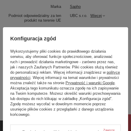
Blaty można wykonać w dekorach:
Marka
Sapho
Podmiot odpowiedzialny za ten
UBC s.r.o.
Więcej
produkt na terenie UE
Symbol
PL126-0101
Konfiguracja zgód
0101
0598
Seria
PLATO blaty
Glacier
Black
Produkt na zamówienie czas
30
Wykorzystujemy pliki cookies do prawidłowego działania
white
Attica
oczekiwania na dostawę z
serwisu, aby oferować funkcje społecznościowe, analizować
produkcji (dni):
W celu zamówienia wybranego dekoru prosimy o
ruch i prowadzić działania marketingowe - zarówno przez nas,
Gwarancja w miesiącach
24
kontakt z Działem Sprzedaży.
jak i naszych Zaufanych Partnerów. Pliki cookies służą również
do personalizacji reklam. Więcej informacji znajdziesz w
polityce
kolor
Biały Mat
SOLID SURFACE ( Rockstone, kamień
prywatności
. Więcej informacji na temat warunków i prywatności
sztuczny, kompozyt – marmur
można znaleźć także na stronie
Prywatność i warunki Google
.
Zobacz również
Akceptacja tego komunikatu oznacza zgodę na ich zapisywanie
techniczny)
na Twoim komputerze. Możesz określić warunki przechowywania
lub dostępu do nich klikając w zakładkę „Konfiguracja zgód”.
Solid surface to masywny jednorody materiał wykonany z
Zgodę możesz wycofać w dowolnym momencie poprzez
mieszanki kamienia naturalnego i akrylu.Ma jednorodą
Poprzedni z tej kategorii
Następny z tej kategorii
usunięcie plików cookies z przeglądarki z danego urządzenia
twardą powierzchnię, dlaatego najczęściej jest stosowany
końcowego.
do produkcji blatów. Różnorodnosć kolorów i tekstur
pozwala na łatwe komponowanie z róznymi materiałami.
Rabat 10%
Codzienna pielęgnacja jest bardzo łatwa. Zarysowania
możesz łatwo usunąć za pomocą miękkich detergentów,
Zawsze