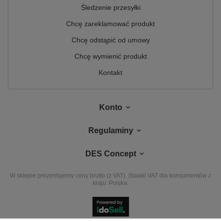
Śledzenie przesyłki
Chcę zareklamować produkt
Chcę odstąpić od umowy
Chcę wymienić produkt
Kontakt
Konto
Regulaminy
DES Concept
W sklepie prezentujemy ceny brutto (z VAT).
Stawki VAT dla konsumentów z
kraju:
Polska
.