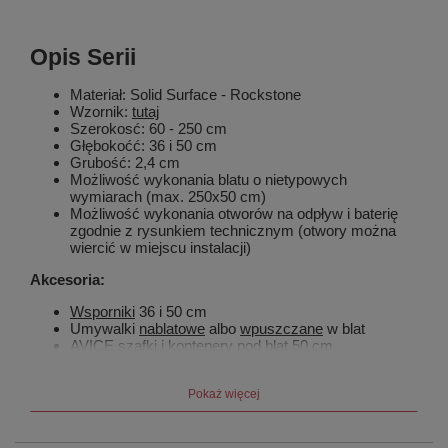
Opis Serii
Materiał: Solid Surface - Rockstone
Wzornik:
tutaj
Szerokosć: 60 - 250 cm
Głębokoćć: 36 i 50 cm
Grubość: 2,4 cm
Możliwość wykonania blatu o nietypowych
wymiarach (max. 250x50 cm)
Możliwość wykonania otworów na odpływ i baterię
zgodnie z rysunkiem technicznym (otwory można
wiercić w miejscu instalacji)
Akcesoria:
Wsporniki
36 i 50 cm
Umywalki
nablatowe
albo
wpuszczane
w blat
AVICE szafki i kontenery
pod blat 50 cm
ESPACE
słupki
HANG wieszaki
na ręczniki
Pokaż więcej
Blaty o długości ponad 1 m: zalecamy
montaż
ukytego wpornika
każdych 70 cm