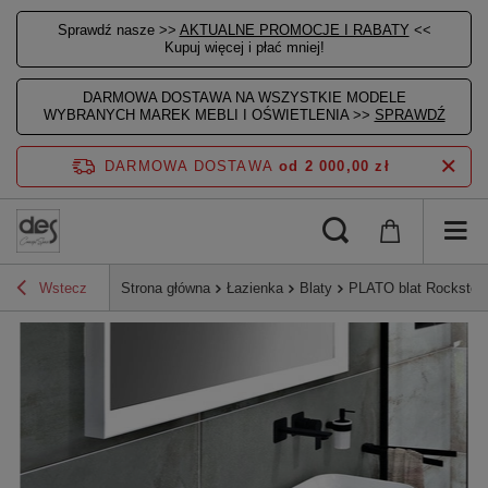
Sprawdź nasze >>
AKTUALNE PROMOCJE I RABATY
<<
Kupuj więcej i płać mniej!
DARMOWA DOSTAWA NA WSZYSTKIE MODELE
WYBRANYCH MAREK MEBLI I OŚWIETLENIA >>
SPRAWDŹ
DARMOWA DOSTAWA
od 2 000,00 zł
Wstecz
Strona główna
Łazienka
Blaty
PLATO blat Rockston