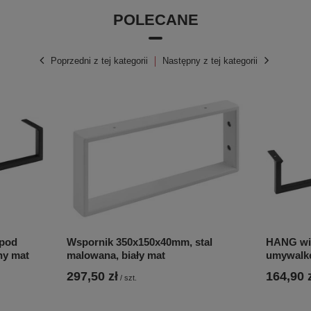
POLECANE
Poprzedni z tej kategorii
Następny z tej kategorii
 pod
Wspornik 350x150x40mm, stal
HANG wie
ny mat
malowana, biały mat
umywalkę
297,50 zł
164,90 
/
szt.