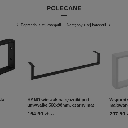
POLECANE
Poprzedni z tej kategorii
Następny z tej kategorii
tal
HANG wieszak na ręczniki pod
Wspornik
umywalkę 560x98mm, czarny mat
malowana
164,90 zł
297,50 
/
szt.