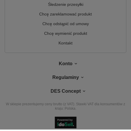
Śledzenie przesyłki
Chcę zareklamować produkt
Chcę odstąpić od umowy
Chcę wymienić produkt
Kontakt
Konto
Regulaminy
DES Concept
W sklepie prezentujemy ceny brutto (z VAT).
Stawki VAT dla konsumentów z
kraju:
Polska
.