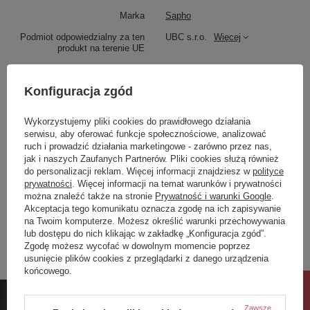
Blaty można wykonać w dekorach:
Marka
Sapho
Podmiot odpowiedzialny za ten
UBC s.r.o.
Więcej
produkt na terenie UE
Symbol
PL196-0101
Konfiguracja zgód
0101
0598
Seria
PLATO blaty
Glacier
Black
Produkt na zamówienie czas
30
Wykorzystujemy pliki cookies do prawidłowego działania
white
Attica
oczekiwania na dostawę z
serwisu, aby oferować funkcje społecznościowe, analizować
produkcji (dni):
W celu zamówienia wybranego dekoru prosimy o
ruch i prowadzić działania marketingowe - zarówno przez nas,
Gwarancja w miesiącach
24
kontakt z Działem Sprzedaży.
jak i naszych Zaufanych Partnerów. Pliki cookies służą również
do personalizacji reklam. Więcej informacji znajdziesz w
polityce
kolor
Biały Mat
SOLID SURFACE ( Rockstone, kamień
prywatności
. Więcej informacji na temat warunków i prywatności
sztuczny, kompozyt – marmur
można znaleźć także na stronie
Prywatność i warunki Google
.
Zobacz również
Akceptacja tego komunikatu oznacza zgodę na ich zapisywanie
techniczny)
na Twoim komputerze. Możesz określić warunki przechowywania
lub dostępu do nich klikając w zakładkę „Konfiguracja zgód”.
Solid surface to masywny jednorody materiał wykonany z
Zgodę możesz wycofać w dowolnym momencie poprzez
mieszanki kamienia naturalnego i akrylu.Ma jednorodą
Poprzedni z tej kategorii
Następny z tej kategorii
usunięcie plików cookies z przeglądarki z danego urządzenia
twardą powierzchnię, dlaatego najczęściej jest stosowany
końcowego.
do produkcji blatów. Różnorodnosć kolorów i tekstur
pozwala na łatwe komponowanie z róznymi materiałami.
Rabat 10%
Codzienna pielęgnacja jest bardzo łatwa. Zarysowania
możesz łatwo usunąć za pomocą miękkich detergentów,
Zawsze