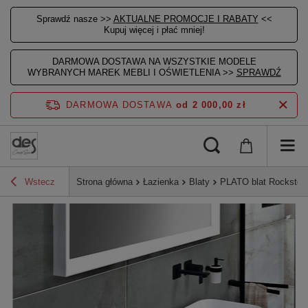
Sprawdź nasze >>
AKTUALNE PROMOCJE I RABATY
<<
Kupuj więcej i płać mniej!
DARMOWA DOSTAWA NA WSZYSTKIE MODELE
WYBRANYCH MAREK MEBLI I OŚWIETLENIA >>
SPRAWDŹ
DARMOWA DOSTAWA
od 2 000,00 zł
Wstecz
Strona główna
Łazienka
Blaty
PLATO blat Rockston