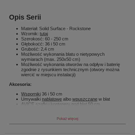
Opis Serii
Materiał: Solid Surface - Rockstone
Wzornik:
tutaj
Szerokosć: 60 - 250 cm
Głębokoćć: 36 i 50 cm
Grubość: 2,4 cm
Możliwość wykonania blatu o nietypowych
wymiarach (max. 250x50 cm)
Możliwość wykonania otworów na odpływ i baterię
zgodnie z rysunkiem technicznym (otwory można
wiercić w miejscu instalacji)
Akcesoria:
Wsporniki
36 i 50 cm
Umywalki
nablatowe
albo
wpuszczane
w blat
AVICE szafki i kontenery
pod blat 50 cm
ESPACE
słupki
HANG wieszaki
na ręczniki
Pokaż więcej
Blaty o długości ponad 1 m: zalecamy
montaż
ukytego wpornika
każdych 70 cm