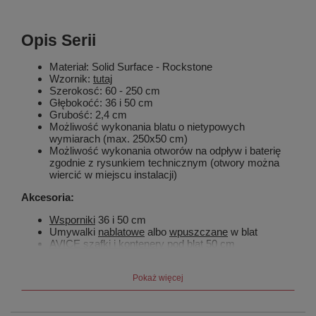
Opis Serii
Materiał: Solid Surface - Rockstone
Wzornik:
tutaj
Szerokosć: 60 - 250 cm
Głębokoćć: 36 i 50 cm
Grubość: 2,4 cm
Możliwość wykonania blatu o nietypowych
wymiarach (max. 250x50 cm)
Możliwość wykonania otworów na odpływ i baterię
zgodnie z rysunkiem technicznym (otwory można
wiercić w miejscu instalacji)
Akcesoria:
Wsporniki
36 i 50 cm
Umywalki
nablatowe
albo
wpuszczane
w blat
AVICE szafki i kontenery
pod blat 50 cm
ESPACE
słupki
HANG wieszaki
na ręczniki
Pokaż więcej
Blaty o długości ponad 1 m: zalecamy
montaż
ukytego wpornika
każdych 70 cm