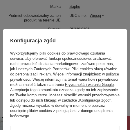
Blaty można wykonać w dekorach:
Marka
Sapho
Podmiot odpowiedzialny za ten
UBC s.r.o.
Więcej
produkt na terenie UE
Symbol
PL240-0101
0101
0598
Seria
PLATO blaty
Konfiguracja zgód
Glacier
Black
Produkt na zamówienie czas
30
white
Attica
oczekiwania na dostawę z
Wykorzystujemy pliki cookies do prawidłowego działania
produkcji (dni):
serwisu, aby oferować funkcje społecznościowe, analizować
W celu zamówienia wybranego dekoru prosimy o
ruch i prowadzić działania marketingowe - zarówno przez nas,
Gwarancja w miesiącach
24
kontakt z Działem Sprzedaży.
jak i naszych Zaufanych Partnerów. Pliki cookies służą również
do personalizacji reklam. Więcej informacji znajdziesz w
polityce
kolor
Biały Mat
SOLID SURFACE ( Rockstone, kamień
prywatności
. Więcej informacji na temat warunków i prywatności
sztuczny, kompozyt – marmur
można znaleźć także na stronie
Prywatność i warunki Google
.
Zobacz również
techniczny)
Akceptacja tego komunikatu oznacza zgodę na ich zapisywanie
na Twoim komputerze. Możesz określić warunki przechowywania
Solid surface to masywny jednorody materiał wykonany z
lub dostępu do nich klikając w zakładkę „Konfiguracja zgód”.
mieszanki kamienia naturalnego i akrylu.Ma jednorodą
Poprzedni z tej kategorii
Następny z tej kategorii
Zgodę możesz wycofać w dowolnym momencie poprzez
twardą powierzchnię, dlaatego najczęściej jest stosowany
usunięcie plików cookies z przeglądarki z danego urządzenia
do produkcji blatów. Różnorodnosć kolorów i tekstur
końcowego.
pozwala na łatwe komponowanie z róznymi materiałami.
Codzienna pielęgnacja jest bardzo łatwa. Zarysowania
możesz łatwo usunąć za pomocą miękkich detergentów,