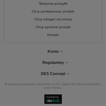
Śledzenie przesyłki
Chcę zareklamować produkt
Chcę odstąpić od umowy
Chcę wymienić produkt
Kontakt
Konto
Regulaminy
DES Concept
W sklepie prezentujemy ceny brutto (z VAT).
Stawki VAT dla konsumentów z
kraju:
Polska
.