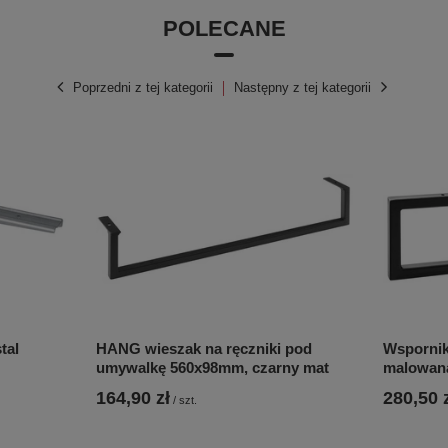
POLECANE
Poprzedni z tej kategorii
Następny z tej kategorii
tal
HANG wieszak na ręczniki pod
Wspornik
umywalkę 560x98mm, czarny mat
malowana
164,90 zł
280,50 
/
szt.