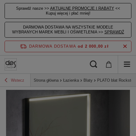
Sprawdź nasze >>
AKTUALNE PROMOCJE I RABATY
<<
Kupuj więcej i płać mniej!
DARMOWA DOSTAWA NA WSZYSTKIE MODELE
WYBRANYCH MAREK MEBLI I OŚWIETLENIA >>
SPRAWDŹ
DARMOWA DOSTAWA
od 2 000,00 zł
Wstecz
Strona główna
Łazienka
Blaty
PLATO blat Rockston