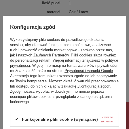
Ilość pudeł
1
materiał
Coir / Latex
Wykończenie nóg
0
Konfiguracja zgód
Czy wymagany montaż
0
Dostępność
Produkt na zamówienie! Zapytaj
Wykorzystujemy pliki cookies do prawidłowego działania
o czas oczekiwania i dostępność
serwisu, aby oferować funkcje społecznościowe, analizować
produktu.
ruch i prowadzić działania marketingowe - zarówno przez nas,
jak i naszych Zaufanych Partnerów. Pliki cookies służą również
do personalizacji reklam. Więcej informacji znajdziesz w
polityce
Potrzebujesz pomocy? Masz pytania?
prywatności
. Więcej informacji na temat warunków i prywatności
Zadaj pytanie a my odpowiemy niezwłocznie,
można znaleźć także na stronie
Prywatność i warunki Google
.
Zadaj pytanie
najciekawsze pytania i odpowiedzi publikując
Akceptacja tego komunikatu oznacza zgodę na ich zapisywanie
dla innych.
na Twoim komputerze. Możesz określić warunki przechowywania
lub dostępu do nich klikając w zakładkę „Konfiguracja zgód”.
Zgodę możesz wycofać w dowolnym momencie poprzez
usunięcie plików cookies z przeglądarki z danego urządzenia
Napisz swoją opinię
końcowego.
Rabat 10%
Twoja ocena:
Zawsze
Funkcjonalne pliki cookie (wymagane)
5/5
aktywne