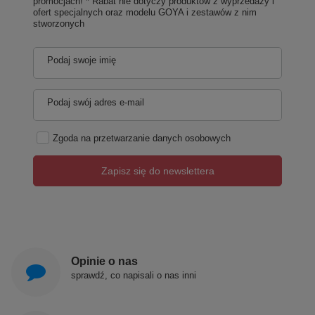
promocjach! * Rabat nie dotyczy produktów z wyprzedaży i
ofert specjalnych oraz modelu GOYA i zestawów z nim
stworzonych
Podaj swoje imię
Podaj swój adres e-mail
Zgoda na przetwarzanie danych osobowych
Zapisz się do newslettera
Opinie o nas
sprawdź, co napisali o nas inni