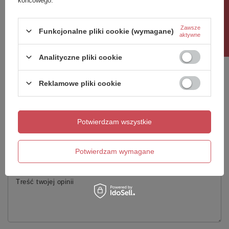
Gwarancja
24 miesiące
Rabat 10%
Materiał dominujący
Szkło
Zawsze
Funkcjonalne pliki cookie (wymagane)
aktywne
Potrzebujesz pomocy? Masz pytania?
Zadaj pytanie a my odpowiemy niezwłocznie,
Analityczne pliki cookie
Zadaj pytanie
najciekawsze pytania i odpowiedzi publikując
dla innych.
Reklamowe pliki cookie
Napisz swoją opinię
Potwierdzam wszystkie
Twoja ocena:
5/5
Potwierdzam wymagane
Treść twojej opinii