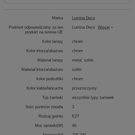
Marka
Lumina Deco
Podmiot odpowiedzialny za ten
Lumina Deco
Więcej
produkt na terenie UE
Kolor lampy
chrom
Kolor klosza/abażuru
chrom
Materiał lampy
metal, szkło
Materiał klosza/abażuru
szkło
kolor podsufitki
chrom
Kolor kabla/łańcucha
przezroczysty
Typ żarówki
wszystkie typy żarówek
Ilość punktów światła
3
Rodzaj gwintu
E27
Moc oprawki(W)
40
Napięcie(V)
220-240