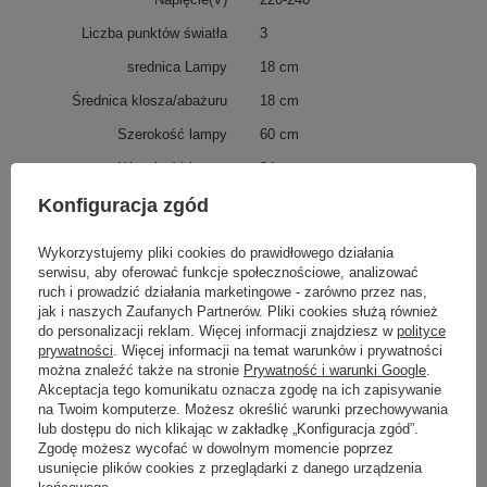
Liczba punktów światła
3
srednica Lampy
18 cm
Średnica klosza/abażuru
18 cm
Szerokość lampy
60 cm
Wysokość lampy
34 cm
Wysokość klosza/abażuru
20 cm
Konfiguracja zgód
Zakres regulacji (wysokość
Od 40 cm do 110 cm
Wykorzystujemy pliki cookies do prawidłowego działania
lampy wliczona)
serwisu, aby oferować funkcje społecznościowe, analizować
Styl
nowoczesny
ruch i prowadzić działania marketingowe - zarówno przez nas,
jak i naszych Zaufanych Partnerów. Pliki cookies służą również
Seria produktu
ALACOSMO
do personalizacji reklam. Więcej informacji znajdziesz w
polityce
prywatności
. Więcej informacji na temat warunków i prywatności
Pomieszczenie
Salon, Jadalnia
można znaleźć także na stronie
Prywatność i warunki Google
.
Żarówka w zestawie
nie
Akceptacja tego komunikatu oznacza zgodę na ich zapisywanie
na Twoim komputerze. Możesz określić warunki przechowywania
Stopień szczelności
IP20
lub dostępu do nich klikając w zakładkę „Konfiguracja zgód”.
Zgodę możesz wycofać w dowolnym momencie poprzez
Waga produktu
5 kg
usunięcie plików cookies z przeglądarki z danego urządzenia
końcowego.