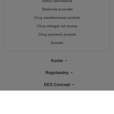
Status zamówienia
Śledzenie przesyłki
Chcę zareklamować produkt
Chcę odstąpić od umowy
Chcę wymienić produkt
Kontakt
Konto
Regulaminy
DES Concept
W sklepie prezentujemy ceny brutto (z VAT).
Stawki VAT dla konsumentów z
kraju:
Polska
.