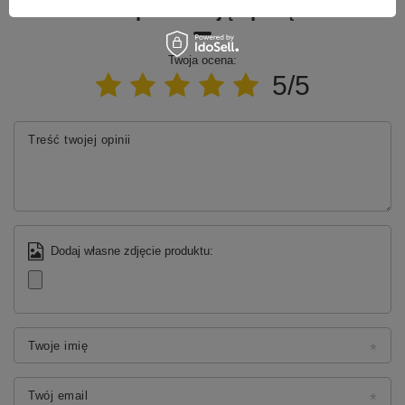
Napisz swoją opinię
Twoja ocena:
5/5
Treść twojej opinii
Dodaj własne zdjęcie produktu:
Twoje imię
Twój email