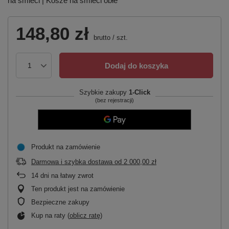
na śmieci | Kosze na śmieci obłe
148,80 zł
brutto
/
szt.
Dodaj do koszyka
Szybkie zakupy
1-Click
(bez rejestracji)
Produkt na zamówienie
Darmowa i szybka dostawa
od
2 000,00 zł
14
dni na łatwy zwrot
Ten produkt jest na zamówienie
Bezpieczne zakupy
Kup na raty (
oblicz ratę
)