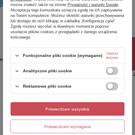
można znaleźć także na stronie
Prywatność i warunki Google
.
Akceptacja tego komunikatu oznacza zgodę na ich zapisywanie
na Twoim komputerze. Możesz określić warunki przechowywania
lub dostępu do nich klikając w zakładkę „Konfiguracja zgód”.
Zgodę możesz wycofać w dowolnym momencie poprzez
usunięcie plików cookies z przeglądarki z danego urządzenia
końcowego.
Rabat 10%
Zawsze
Funkcjonalne pliki cookie (wymagane)
aktywne
oft Close
POTTY kosz na śmieci 5l, Soft Close
POTTY kos
, czarny mat
, złoty m
Analityczne pliki cookie
165,80 zł
181,90 
/
szt.
Reklamowe pliki cookie
Potrzebujesz pomocy? Masz pytania?
Zadaj pytanie a my odpowiemy niezwłocznie,
Potwierdzam wszystkie
Zadaj pytanie
najciekawsze pytania i odpowiedzi publikując
dla innych.
Potwierdzam wymagane