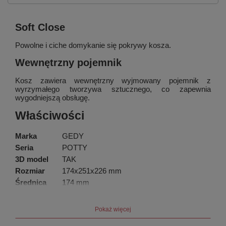
Soft Close
Powolne i ciche domykanie się pokrywy kosza.
Wewnętrzny pojemnik
Kosz zawiera wewnętrzny wyjmowany pojemnik z
wyrzymałego tworzywa sztucznego, co zapewnia
wygodniejszą obsługę.
Właściwości
Marka
GEDY
Seria
POTTY
3D model
TAK
Rozmiar
174x251x226 mm
Średnica
174 mm
Szerokość
174 mm
Wysokość
251 mm
Pokaż więcej
Głębokość
226 mm