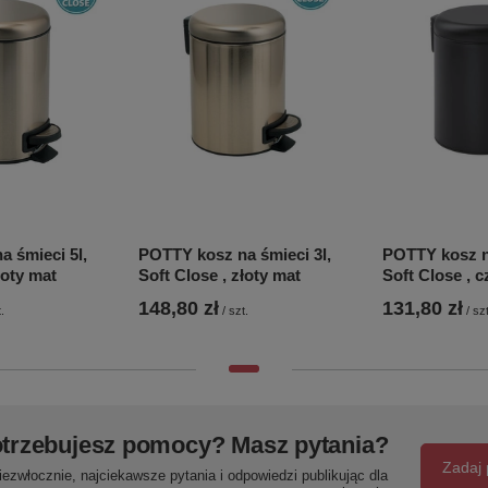
 śmieci 5l,
POTTY kosz na śmieci 3l,
POTTY kosz na
łoty mat
Soft Close , złoty mat
Soft Close , 
148,80 zł
131,80 zł
.
/
szt.
/
szt
trzebujesz pomocy? Masz pytania?
Zadaj 
ezwłocznie, najciekawsze pytania i odpowiedzi publikując dla