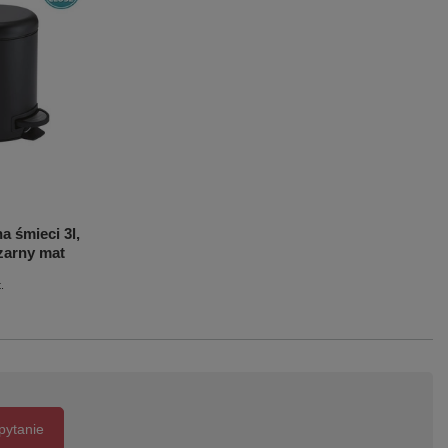
 śmieci 3l,
czarny mat
.
pytanie