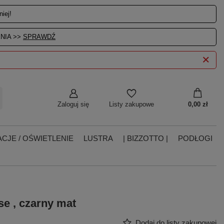
iej!
NIA >>
SPRAWDŹ
Zaloguj się
0,00 zł
Listy zakupowe
CJE / OŚWIETLENIE
LUSTRA
| BIZZOTTO |
PODŁOGI
se , czarny mat
Dodaj do listy zakupowej