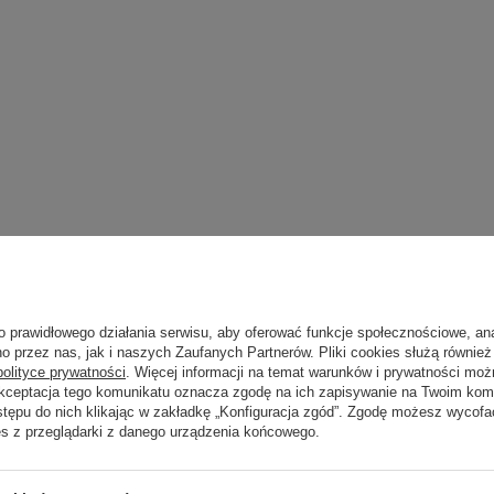
y
o prawidłowego działania serwisu, aby oferować funkcje społecznościowe, an
o przez nas, jak i naszych Zaufanych Partnerów. Pliki cookies służą również 
polityce prywatności
. Więcej informacji na temat warunków i prywatności moż
Akceptacja tego komunikatu oznacza zgodę na ich zapisywanie na Twoim kom
stępu do nich klikając w zakładkę „Konfiguracja zgód”. Zgodę możesz wyco
es z przeglądarki z danego urządzenia końcowego.