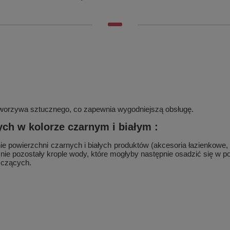
orzywa sztucznego, co zapewnia wygodniejszą obsługę.
ch w kolorze czarnym i białym :
 powierzchni czarnych i białych produktów (akcesoria łazienkowe, s
nie pozostały krople wody, które mogłyby następnie osadzić się w po
zczących.