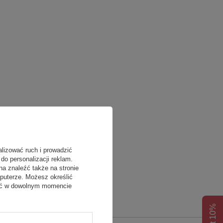
alizować ruch i prowadzić
do personalizacji reklam.
na znaleźć także na stronie
puterze. Możesz określić
fać w dowolnym momencie