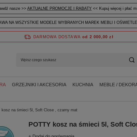
awdź nasze >>
AKTUALNE PROMOCJE I RABATY
<< Kupuj więcej i płać mn
WA NA WSZYSTKIE MODELE WYBRANYCH MAREK MEBLI I OŚWIETLE
DARMOWA DOSTAWA
od 2 000,00 zł
RA
GRZEJNIKI I AKCESORIA
KUCHNIA
MEBLE / DEKORA
kosz na śmieci 5l, Soft Close , czarny mat
POTTY kosz na śmieci 5l, Soft Clo
+ Dodaj do porównania