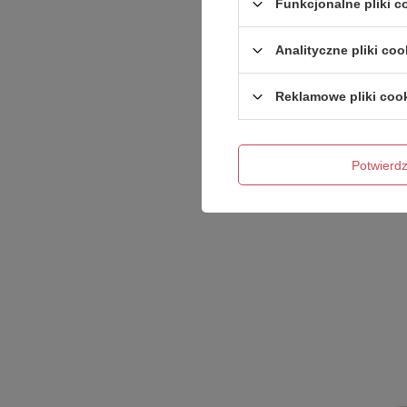
Funkcjonalne pliki 
Podmiot odpowied
Analityczne pliki coo
Reklamowe pliki coo
Produkt na zamówienie czas oczeki
Potwier