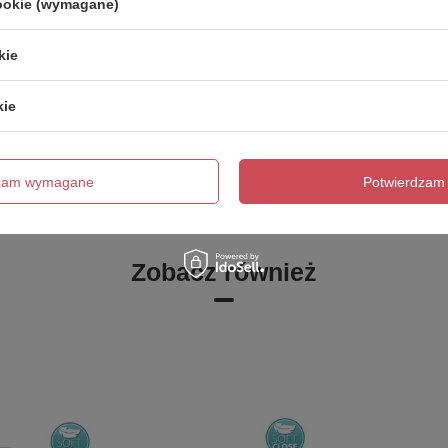
cookie (wymagane)
Marka
Gedy
zialny za ten produkt na terenie UE
UBC s.r.o.
Więcej
kie
Symbol
330914
kie
Seria
POTTY
wania na dostawę z produkcji (dni):
0
Gwarancja w miesiącach
24
dzam wymagane
Potwierdzam 
kolor
czarny
Zobacz również