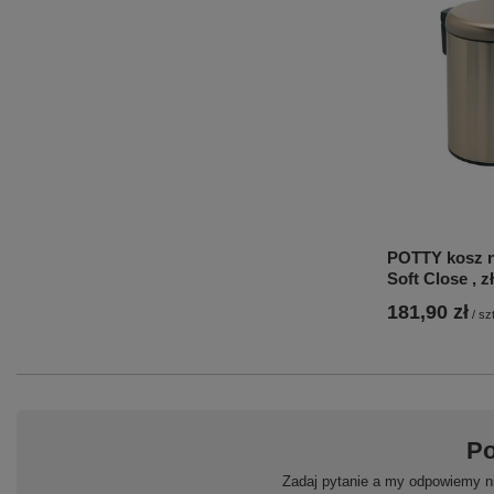
POTTY kosz na
Soft Close , z
181,90 zł
/
szt
Po
Zadaj pytanie a my odpowiemy ni