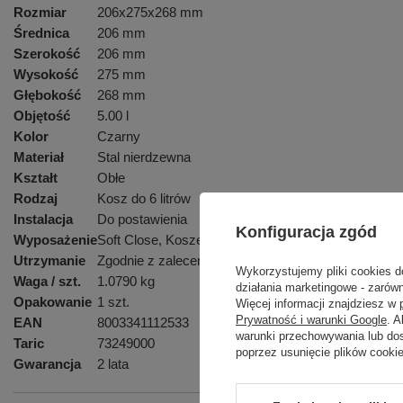
Rozmiar
206x275x268 mm
Średnica
206 mm
Szerokość
206 mm
Wysokość
275 mm
Głębokość
268 mm
Objętość
5.00 l
Kolor
Czarny
Materiał
Stal nierdzewna
Kształt
Obłe
Rodzaj
Kosz do 6 litrów
Instalacja
Do postawienia
Konfiguracja zgód
Wyposażenie
Soft Close, Kosze s pedałem, Pojemnik wewnętrzn
Utrzymanie
Zgodnie z zaleceniem
Wykorzystujemy pliki cookies d
Waga / szt.
1.0790 kg
działania marketingowe - zarówn
Opakowanie
1 szt.
Więcej informacji znajdziesz w
Prywatność i warunki Google
. 
EAN
8003341112533
warunki przechowywania lub do
Taric
73249000
poprzez usunięcie plików cooki
Gwarancja
2 lata