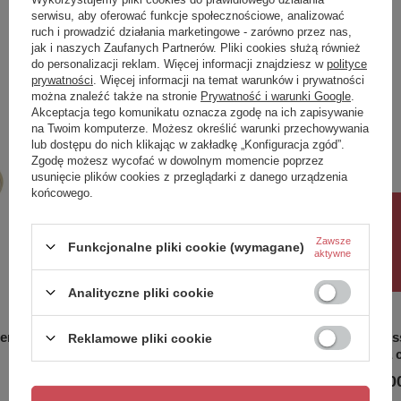
produktu.
serwisu, aby oferować funkcje społecznościowe, analizować
ruch i prowadzić działania marketingowe - zarówno przez nas,
Zobacz również
jak i naszych Zaufanych Partnerów. Pliki cookies służą również
do personalizacji reklam. Więcej informacji znajdziesz w
polityce
prywatności
. Więcej informacji na temat warunków i prywatności
można znaleźć także na stronie
Prywatność i warunki Google
.
Poprzedni z tej kategorii
Następny z tej kategorii
Akceptacja tego komunikatu oznacza zgodę na ich zapisywanie
na Twoim komputerze. Możesz określić warunki przechowywania
lub dostępu do nich klikając w zakładkę „Konfiguracja zgód”.
Zgodę możesz wycofać w dowolnym momencie poprzez
usunięcie plików cookies z przeglądarki z danego urządzenia
końcowego.
Rabat 10%
Zawsze
Funkcjonalne pliki cookie (wymagane)
aktywne
Analityczne pliki cookie
lerowany
Bateria umywalkowa - Średnia
Touchles
Reklamowe pliki cookie
szczotkowana miedź pvd
matowa c
1 825,00 zł
5 827,00
/
szt.