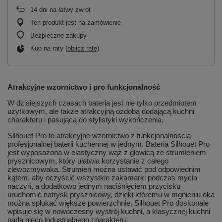
14
dni na łatwy zwrot
Ten produkt jest na zamówienie
Bezpieczne zakupy
Kup na raty (
oblicz ratę
)
Atrakcyjne wzornictwo i pro funkcjonalność
W dzisiejszych czasach bateria jest nie tylko przedmiotem
użytkowym, ale także atrakcyjną ozdobą dodającą kuchni
charakteru i pasującą do stylistyki wykończenia.
Silhouet Pro to atrakcyjne wzornictwo z funkcjonalnością
profesjonalnej baterii kuchennej w jednym. Bateria Silhouet Pro
jest wyposażona w elastyczny wąż z głowicą ze strumieniem
prysznicowym, który ułatwia korzystanie z całego
zlewozmywaka. Strumień można ustawić pod odpowiednim
kątem, aby oczyścić wszystkie zakamarki podczas mycia
naczyń, a dodatkowo jednym naciśnięciem przycisku
uruchomić natrysk prysznicowy, dzięki któremu w mgnieniu oka
można spłukać większe powierzchnie. Silhouet Pro doskonale
wpisuje się w nowoczesny wystrój kuchni, a klasycznej kuchni
nada nieco industrialnego charakteru.