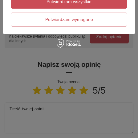
Potwierdzam wszystkie
Potwierdzam wymagane
Potrzebujesz pomocy? Masz pytania?
Zadaj pytanie a my odpowiemy niezwłocznie,
Zadaj pytanie
najciekawsze pytania i odpowiedzi publikując
dla innych.
Napisz swoją opinię
Twoja ocena:
5/5
Treść twojej opinii