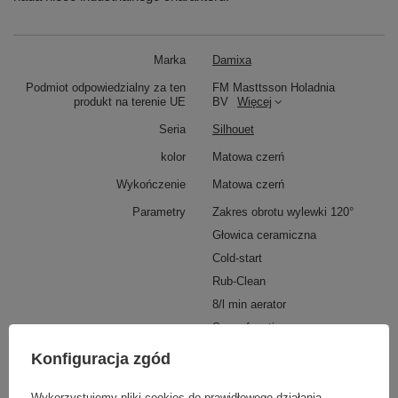
Marka
Damixa
Podmiot odpowiedzialny za ten
FM Masttsson Holadnia
produkt na terenie UE
BV
Więcej
Seria
Silhouet
kolor
Matowa czerń
Wykończenie
Matowa czerń
Parametry
Zakres obrotu wylewki 120°
Głowica ceramiczna
Cold-start
Rub-Clean
8/l min aerator
Spray function
Flexible hose
Konfiguracja zgód
Dostępność
Produkt na zamówienie! Zapytaj
o czas oczekiwania i dostępność
Wykorzystujemy pliki cookies do prawidłowego działania