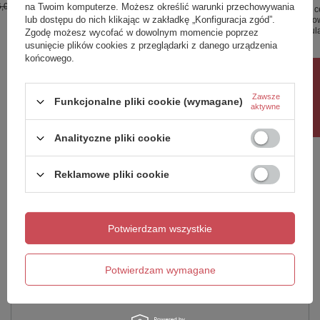
,00 zł
0%
na Twoim komputerze. Możesz określić warunki przechowywania
Najniższa cena produktu w okresie 30 dni
Najniższa c
lub dostępu do nich klikając w zakładkę „Konfiguracja zgód”.
przed wprowadzeniem obniżki:
740,00 zł
0%
przed wpro
Cena regularna:
870,00 zł
-15%
Cena regul
Zgodę możesz wycofać w dowolnym momencie poprzez
usunięcie plików cookies z przeglądarki z danego urządzenia
końcowego.
Rabat 10%
Potrzebujesz pomocy? Masz pytania?
Zawsze
Funkcjonalne pliki cookie (wymagane)
Zadaj pytanie a my odpowiemy niezwłocznie,
aktywne
Zadaj pytanie
najciekawsze pytania i odpowiedzi publikując
dla innych.
Analityczne pliki cookie
Reklamowe pliki cookie
Napisz swoją opinię
Twoja ocena:
Potwierdzam wszystkie
5/5
Potwierdzam wymagane
Treść twojej opinii