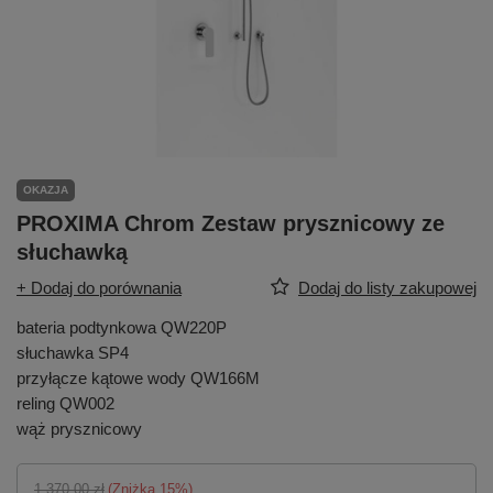
OKAZJA
PROXIMA Chrom Zestaw prysznicowy ze
słuchawką
+ Dodaj do porównania
Dodaj do listy zakupowej
bateria podtynkowa QW220P
słuchawka SP4
przyłącze kątowe wody QW166M
reling QW002
wąż prysznicowy
1 370,00 zł
(Zniżka
15
%)