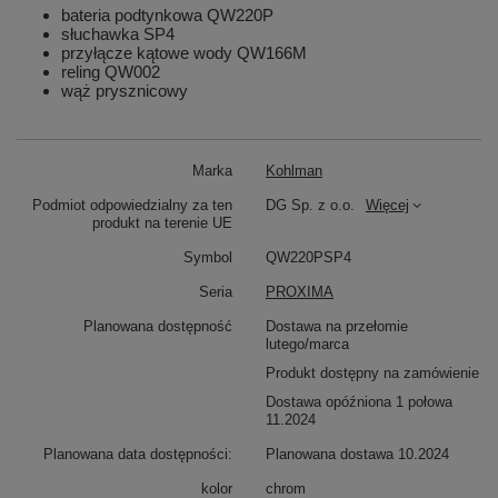
bateria podtynkowa QW220P
słuchawka SP4
przyłącze kątowe wody QW166M
reling QW002
wąż prysznicowy
Marka
Kohlman
Podmiot odpowiedzialny za ten
DG Sp. z o.o.
Więcej
produkt na terenie UE
Symbol
QW220PSP4
Seria
PROXIMA
Planowana dostępność
Dostawa na przełomie
lutego/marca
Produkt dostępny na zamówienie
Dostawa opóźniona 1 połowa
11.2024
Planowana data dostępności:
Planowana dostawa 10.2024
kolor
chrom