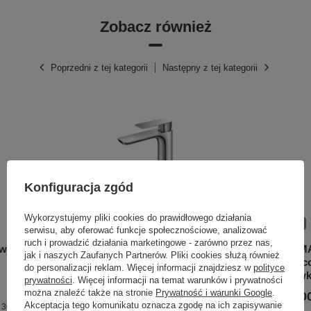
Zobacz również
Poprzedni z tej kategorii
Następny z tej kategorii
Konfiguracja zgód
Wykorzystujemy pliki cookies do prawidłowego działania
OKAZJA
OKAZJA
serwisu, aby oferować funkcje społecznościowe, analizować
ruch i prowadzić działania marketingowe - zarówno przez nas,
owa
PROXIMA Chrom 1-otworowa
PROXIMA
jak i naszych Zaufanych Partnerów. Pliki cookies służą również
bateria umywalkowa - wersja
prysznic
do personalizacji reklam. Więcej informacji znajdziesz w
polityce
wysoka
słuchaw
prywatności
. Więcej informacji na temat warunków i prywatności
można znaleźć także na stronie
Prywatność i warunki Google
.
740,00 zł
2 411,00
/
szt.
Akceptacja tego komunikatu oznacza zgodę na ich zapisywanie
 30 dni