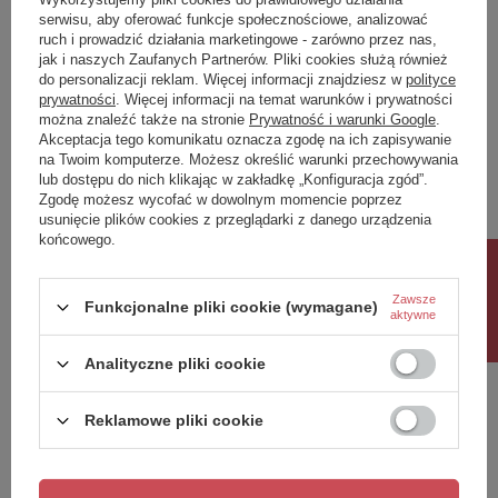
kolor
Chrom/Złoty
serwisu, aby oferować funkcje społecznościowe, analizować
ruch i prowadzić działania marketingowe - zarówno przez nas,
jak i naszych Zaufanych Partnerów. Pliki cookies służą również
Potrzebujesz pomocy? Masz pytania?
do personalizacji reklam. Więcej informacji znajdziesz w
polityce
Zadaj pytanie a my odpowiemy niezwłocznie,
prywatności
. Więcej informacji na temat warunków i prywatności
Zadaj pytanie
najciekawsze pytania i odpowiedzi publikując
można znaleźć także na stronie
Prywatność i warunki Google
.
dla innych.
Akceptacja tego komunikatu oznacza zgodę na ich zapisywanie
na Twoim komputerze. Możesz określić warunki przechowywania
lub dostępu do nich klikając w zakładkę „Konfiguracja zgód”.
Zgodę możesz wycofać w dowolnym momencie poprzez
Napisz swoją opinię
usunięcie plików cookies z przeglądarki z danego urządzenia
końcowego.
Rabat 10%
Twoja ocena:
5/5
Zawsze
Funkcjonalne pliki cookie (wymagane)
aktywne
Analityczne pliki cookie
Treść twojej opinii
Reklamowe pliki cookie