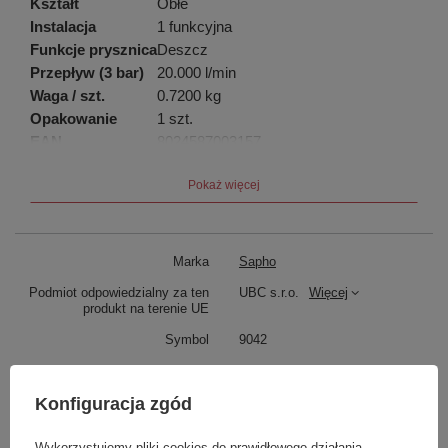
Kształt
Obłe
Instalacja
1 funkcyjna
Funkcje prysznica
Deszcz
Przepływ (3 bar)
20.000 l/min
Waga / szt.
0.7200 kg
Opakowanie
1 szt.
EAN
8024587003157
Taric
84818011
Pokaż więcej
Gwarancja
2 lata
Marka
Sapho
Podmiot odpowiedzialny za ten
UBC s.r.o.
Więcej
produkt na terenie UE
Symbol
9042
Produkt na zamówienie czas
70
oczekiwania na dostawę z
Konfiguracja zgód
produkcji (dni):
Gwarancja w miesiącach
24
Wykorzystujemy pliki cookies do prawidłowego działania