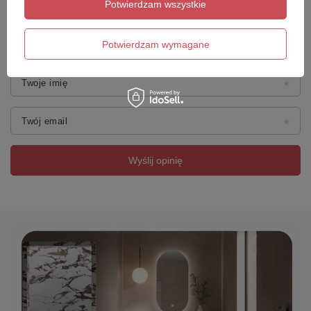
Potwierdzam wszystkie
Dodaj własne zdjęcie produktu:
Potwierdzam wymagane
Twoje imię
Twój email
Wyślij opinię