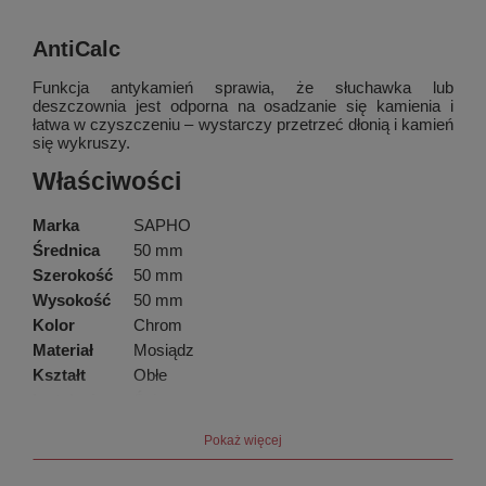
AntiCalc
Funkcja antykamień sprawia, że słuchawka lub
deszczownia jest odporna na osadzanie się kamienia i
łatwa w czyszczeniu – wystarczy przetrzeć dłonią i kamień
się wykruszy.
Właściwości
Marka
SAPHO
Średnica
50 mm
Szerokość
50 mm
Wysokość
50 mm
Kolor
Chrom
Materiał
Mosiądz
Kształt
Obłe
Instalacja
Ścienna
Wyposażenie
AntiCalc
Pokaż więcej
Waga / szt.
0.1200 kg
Opakowanie
1 szt.