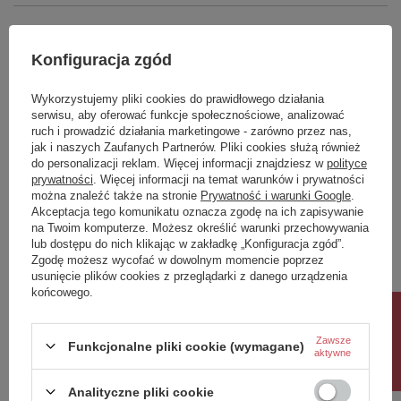
EAN
8590913989858
Taric
74182000
Marka
Sapho
Gwarancja
2 lata
Konfiguracja zgód
Podmiot odpowiedzialny za ten
UBC s.r.o.
Więcej
produkt na terenie UE
Wykorzystujemy pliki cookies do prawidłowego działania
Symbol
AB550
serwisu, aby oferować funkcje społecznościowe, analizować
ruch i prowadzić działania marketingowe - zarówno przez nas,
Potrzebujesz pomocy? Masz pytania?
jak i naszych Zaufanych Partnerów. Pliki cookies służą również
do personalizacji reklam. Więcej informacji znajdziesz w
polityce
Zadaj pytanie a my odpowiemy niezwłocznie,
prywatności
. Więcej informacji na temat warunków i prywatności
Zadaj pytanie
najciekawsze pytania i odpowiedzi publikując
dla innych.
można znaleźć także na stronie
Prywatność i warunki Google
.
Akceptacja tego komunikatu oznacza zgodę na ich zapisywanie
na Twoim komputerze. Możesz określić warunki przechowywania
lub dostępu do nich klikając w zakładkę „Konfiguracja zgód”.
Napisz swoją opinię
Zgodę możesz wycofać w dowolnym momencie poprzez
usunięcie plików cookies z przeglądarki z danego urządzenia
końcowego.
Twoja ocena:
Rabat 10%
5/5
Zawsze
Funkcjonalne pliki cookie (wymagane)
aktywne
Treść twojej opinii
Analityczne pliki cookie