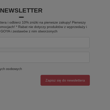
NEWSLETTER
tera i odbierz 10% zniżki na pierwsze zakupy! Pierwszy
omocjach! * Rabat nie dotyczy produktów z wyprzedaży i
u GOYA i zestawów z nim stworzonych
nych osobowych
Zapisz się do newslettera