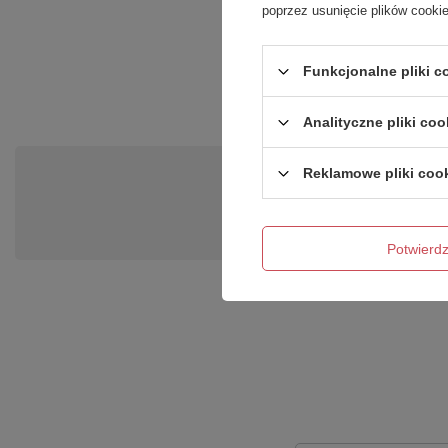
poprzez usunięcie plików cooki
Produkt na zamówienie czas oczeki
Funkcjonalne pliki 
Analityczne pliki coo
Reklamowe pliki coo
Po
Zadaj pytanie a my odpowiemy ni
Potwier