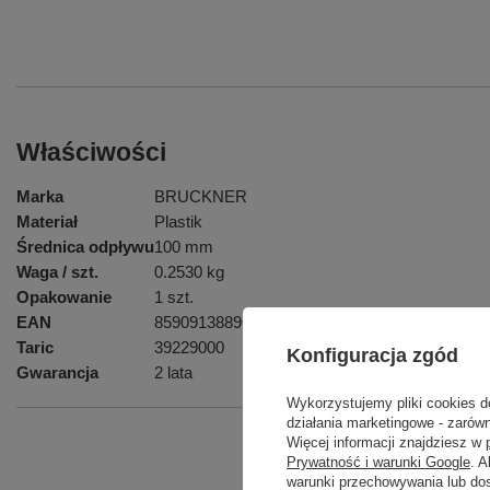
Właściwości
Marka
BRUCKNER
Materiał
Plastik
Średnica odpływu
100 mm
Waga / szt.
0.2530 kg
Opakowanie
1 szt.
EAN
8590913889660
Taric
39229000
Konfiguracja zgód
Gwarancja
2 lata
Wykorzystujemy pliki cookies d
działania marketingowe - zarówn
Więcej informacji znajdziesz w
Prywatność i warunki Google
. 
Podmiot odpowied
warunki przechowywania lub do