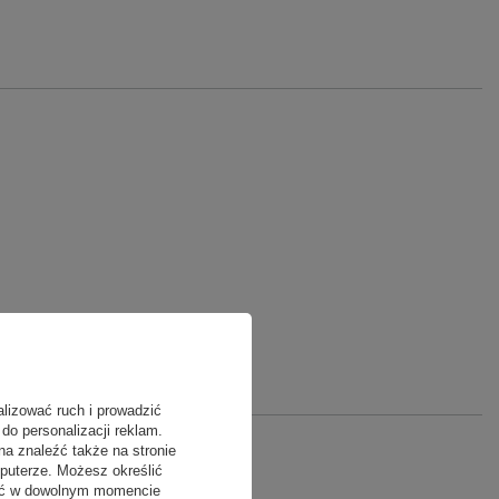
alizować ruch i prowadzić
do personalizacji reklam.
na znaleźć także na stronie
puterze. Możesz określić
fać w dowolnym momencie