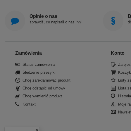
Opinie o nas
B
sprawdź, co napisali o nas inni
d
Zamówienia
Konto
Status zamówienia
Zarejest
Śledzenie przesyłki
Koszyk
Chcę zareklamować produkt
Listy 
Chcę odstąpić od umowy
Lista z
Chcę wymienić produkt
Historia
Kontakt
Moje ra
Newslet