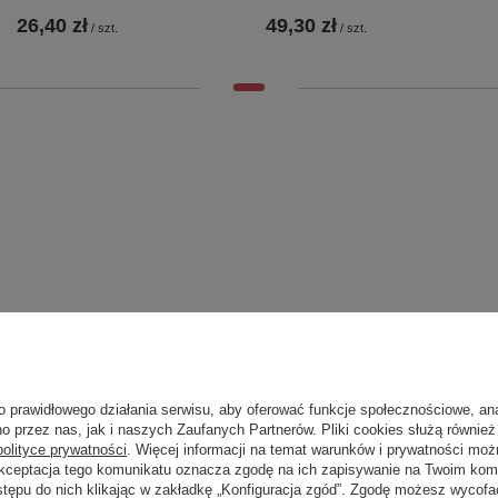
26,40 zł
49,30 zł
/
szt.
/
szt.
o prawidłowego działania serwisu, aby oferować funkcje społecznościowe, an
o przez nas, jak i naszych Zaufanych Partnerów. Pliki cookies służą również 
Marka
Bruckner
polityce prywatności
. Więcej informacji na temat warunków i prywatności moż
Akceptacja tego komunikatu oznacza zgodę na ich zapisywanie na Twoim kom
zialny za ten produkt na terenie UE
UBC s.r.o.
Więcej
stępu do nich klikając w zakładkę „Konfiguracja zgód”. Zgodę możesz wyco