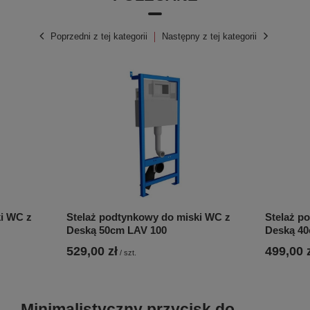
Poprzedni z tej kategorii
Następny z tej kategorii
i WC z
Stelaż podtynkowy do miski WC z
Stelaż p
Deską 50cm LAV 100
Deską 40
529,00 zł
499,00 
/
szt.
Minimalistyczny przycisk do