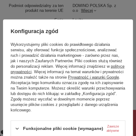
czasu.
Podmiot odpowiedzialny za ten
DOMINO POLSKA Sp. z
produkt na terenie UE
o.o
Więcej
Seria
Lavita
Konfiguracja zgód
Kolor:Chrom:5:0, Materiał :ABS:6:0, Sposób
Wykorzystujemy pliki cookies do prawidłowego działania
działania:Mechaniczny:56:0, Ilość trybów spłukiwania:2
serwisu, aby oferować funkcje społecznościowe, analizować
(oszczędny i pełny):57:0
ruch i prowadzić działania marketingowe - zarówno przez nas,
jak i naszych Zaufanych Partnerów. Pliki cookies służą również
do personalizacji reklam. Więcej informacji znajdziesz w
polityce
Zobacz również
prywatności
. Więcej informacji na temat warunków i prywatności
można znaleźć także na stronie
Prywatność i warunki Google
.
Akceptacja tego komunikatu oznacza zgodę na ich zapisywanie
Poprzedni z tej kategorii
Następny z tej kategorii
na Twoim komputerze. Możesz określić warunki przechowywania
lub dostępu do nich klikając w zakładkę „Konfiguracja zgód”.
Zgodę możesz wycofać w dowolnym momencie poprzez
usunięcie plików cookies z przeglądarki z danego urządzenia
końcowego.
Rabat 10%
Zawsze
Funkcjonalne pliki cookie (wymagane)
aktywne