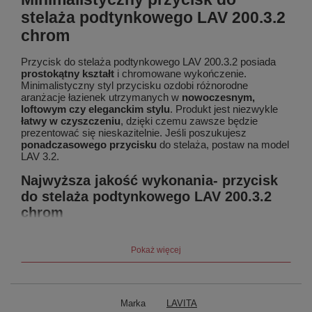
stelaża podtynkowego LAV 200.3.2
chrom
Przycisk do stelaża podtynkowego LAV 200.3.2 posiada
prostokątny kształt
i chromowane wykończenie.
Minimalistyczny styl przycisku ozdobi różnorodne
aranżacje łazienek utrzymanych w
nowoczesnym,
loftowym czy eleganckim stylu
. Produkt jest niezwykle
łatwy w czyszczeniu
, dzięki czemu zawsze będzie
prezentować się nieskazitelnie. Jeśli poszukujesz
ponadczasowego przycisku
do stelaża, postaw na model
LAV 3.2.
Najwyższa jakość wykonania- przycisk
do stelaża podtynkowego LAV 200.3.2
chrom
Przycisk do stelaża LAV 200.3.2 został wyprodukowany z
najlepszej klasy materiału ABS
, który jest
odporny na
Pokaż więcej
powstawanie rdzy
, zarysowań, odkształceń czy ubytków.
Produkt posiada
dwa systemy spłukiwania
- oszczędny i
pełny- co pomoże
ograniczyć zużycie wody
. Przycisk do
stelaża podtynkowego LAV 200.3.2 montowany jest
Marka
LAVITA
poziomo, a jego
instalacja jest prosta
i nie zajmuje wiele