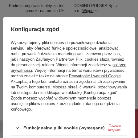
Podmiot odpowiedzialny za ten
DOMINO POLSKA Sp. z
produkt na terenie UE
o.o
Więcej
Seria
Lavita
Konfiguracja zgód
Wykorzystujemy pliki cookies do prawidłowego działania
Kolor:Biały:5:0, Materiał :ABS:6:0, Sposób
serwisu, aby oferować funkcje społecznościowe, analizować
działania:Mechaniczny:56:0, Ilość trybów spłukiwania:2
ruch i prowadzić działania marketingowe - zarówno przez nas,
(oszczędny i pełny):57:0
jak i naszych Zaufanych Partnerów. Pliki cookies służą również
do personalizacji reklam. Więcej informacji znajdziesz w
polityce
Zobacz również
prywatności
. Więcej informacji na temat warunków i prywatności
można znaleźć także na stronie
Prywatność i warunki Google
.
Akceptacja tego komunikatu oznacza zgodę na ich zapisywanie
na Twoim komputerze. Możesz określić warunki przechowywania
Poprzedni z tej kategorii
Następny z tej kategorii
lub dostępu do nich klikając w zakładkę „Konfiguracja zgód”.
Zgodę możesz wycofać w dowolnym momencie poprzez
usunięcie plików cookies z przeglądarki z danego urządzenia
końcowego.
Rabat 10%
Zawsze
Funkcjonalne pliki cookie (wymagane)
aktywne