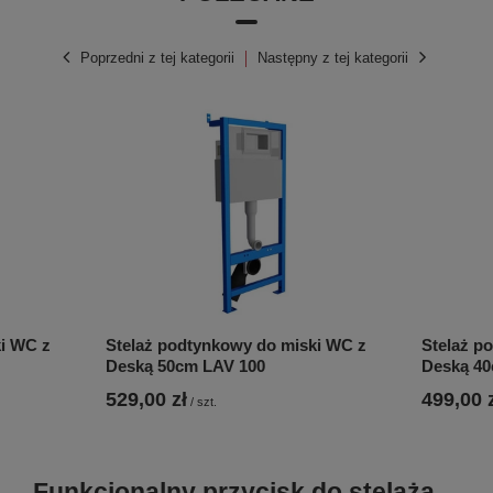
Poprzedni z tej kategorii
Następny z tej kategorii
i WC z
Stelaż podtynkowy do miski WC z
Stelaż p
Deską 50cm LAV 100
Deską 40
529,00 zł
499,00 
/
szt.
Funkcjonalny przycisk do stelaża