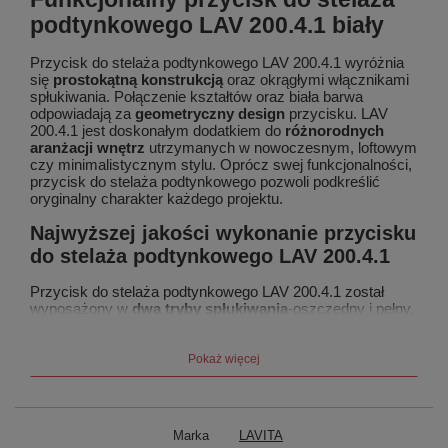
podtynkowego LAV 200.4.1 biały
Przycisk do stelaża podtynkowego LAV 200.4.1 wyróżnia
się
prostokątną konstrukcją
oraz okrągłymi włącznikami
spłukiwania. Połączenie kształtów oraz biała barwa
odpowiadają za
geometryczny design
przycisku. LAV
200.4.1 jest doskonałym dodatkiem do
różnorodnych
aranżacji wnętrz
utrzymanych w nowoczesnym, loftowym
czy minimalistycznym stylu. Oprócz swej funkcjonalności,
przycisk do stelaża podtynkowego pozwoli podkreślić
oryginalny charakter każdego projektu.
Najwyższej jakości wykonanie przycisku
do stelaża podtynkowego LAV 200.4.1
Przycisk do stelaża podtynkowego LAV 200.4.1 został
wyposażony w
dwa tryby spłukiwania
-oszczędny i pełny,
co korzystnie wpływa na wysokość rachunków za wodę.
Produkt wykonaliśmy z
wysokiej jakości materiału ABS
,
który charakteryzuje się dużą
odpornością na
Pokaż więcej
odkształcenia
, rysy czy kontakt ze środkami
chemicznymi. Jeśli poszukujesz trwałego przycisku na
lata, postaw na model LAV 200.4.1.
Marka
LAVITA