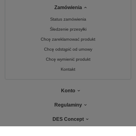
Zamówienia
Status zamówienia
Śledzenie przesyłki
Chcę zareklamować produkt
Chcę odstąpić od umowy
Chcę wymienić produkt
Kontakt
Konto
Regulaminy
DES Concept
W sklepie prezentujemy ceny brutto (z VAT).
Stawki VAT dla konsumentów z