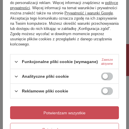
do personalizacji reklam. Więcej informacji znajdziesz w
polityce
prywatności
. Więcej informacji na temat warunków i prywatności
można znaleźć także na stronie
Prywatność i warunki Google
.
Akceptacja tego komunikatu oznacza zgodę na ich zapisywanie
Napisz swoją opinię
na Twoim komputerze. Możesz określić warunki przechowywania
lub dostępu do nich klikając w zakładkę „Konfiguracja zgód”.
Zgodę możesz wycofać w dowolnym momencie poprzez
Twoja ocena:
usunięcie plików cookies z przeglądarki z danego urządzenia
5/5
końcowego.
Rabat 10%
Zawsze
Funkcjonalne pliki cookie (wymagane)
Treść twojej opinii
aktywne
Analityczne pliki cookie
Reklamowe pliki cookie
Dodaj własne zdjęcie produktu:
Potwierdzam wszystkie
Twoje imię