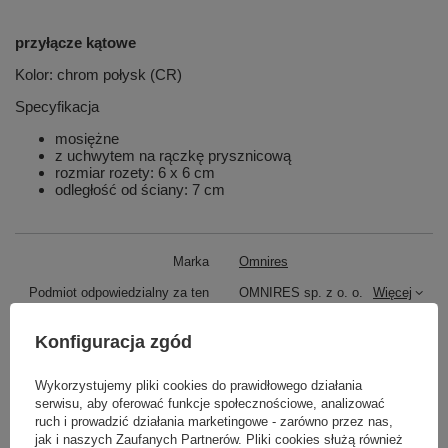
przyłącze kątowe
Kolor: chrom połysk (CR)
Specyfikacja
mosiężne
z uchwytem na rączkę prysznicową
rozmiar rozety: 6 x 6 cm
odległość od ściany: 7 cm
Marka
Omnires
Podmiot odpowiedzialny za ten
OMNIRES sp. z o. o.
Więcej
produkt na terenie UE
Konfiguracja zgód
Symbol
8873C-KCR
Potrzebujesz pomocy? Masz pytania?
Wykorzystujemy pliki cookies do prawidłowego działania
serwisu, aby oferować funkcje społecznościowe, analizować
Zadaj pytanie a my odpowiemy niezwłocznie,
ruch i prowadzić działania marketingowe - zarówno przez nas,
Zadaj pytanie
najciekawsze pytania i odpowiedzi publikując
jak i naszych Zaufanych Partnerów. Pliki cookies służą również
dla innych.