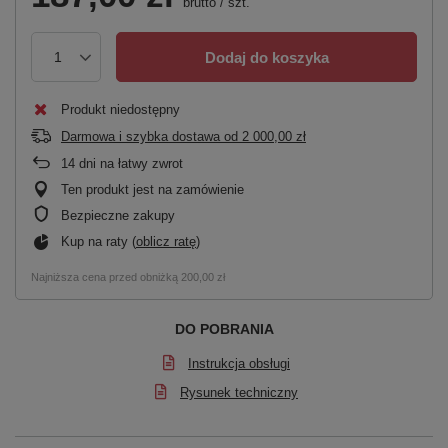
brutto
/
szt.
Dodaj do koszyka
Produkt niedostępny
Darmowa i szybka dostawa
od
2 000,00 zł
14
dni na łatwy zwrot
Ten produkt jest na zamówienie
Bezpieczne zakupy
Kup na raty (
oblicz ratę
)
Najniższa cena przed obniżką
200,00 zł
DO POBRANIA
Instrukcja obsługi
Rysunek techniczny