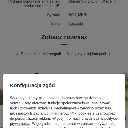
Podmiot odpowiedzialny za ten
Deante Sp. z o. o.
Więcej
produkt na terenie UE
Symbol
NAC_M57K
Seria
Cascada
Zobacz również
Poprzedni z tej kategorii
Następny z tej kategorii
Konfiguracja zgód
Wykorzystujemy pliki cookies do prawidłowego działania
serwisu, aby oferować funkcje społecznościowe, analizować
ruch i prowadzić działania marketingowe - zarówno przez nas,
jak i naszych Zaufanych Partnerów. Pliki cookies służą również
do personalizacji reklam. Więcej informacji znajdziesz w
polityce
OKAZJA
OKAZJA
prywatności
. Więcej informacji na temat warunków i prywatności