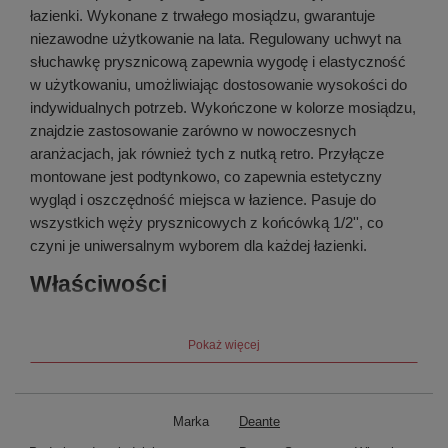
łazienki. Wykonane z trwałego mosiądzu, gwarantuje
niezawodne użytkowanie na lata. Regulowany uchwyt na
słuchawkę prysznicową zapewnia wygodę i elastyczność
w użytkowaniu, umożliwiając dostosowanie wysokości do
indywidualnych potrzeb. Wykończone w kolorze mosiądzu,
znajdzie zastosowanie zarówno w nowoczesnych
aranżacjach, jak również tych z nutką retro. Przyłącze
montowane jest podtynkowo, co zapewnia estetyczny
wygląd i oszczędność miejsca w łazience. Pasuje do
wszystkich węży prysznicowych z końcówką 1/2'', co
czyni je uniwersalnym wyborem dla każdej łazienki.
Właściwości
Kształt
okrągły
Pokaż więcej
Materiał
mosiądz
Wykończenie
mosiądz
Gwint przyłącza
Tak
Montaż podtynkowy
Tak
Marka
Deante
Rodzaj przyłącza
do węża z uchwytem na słuchawkę