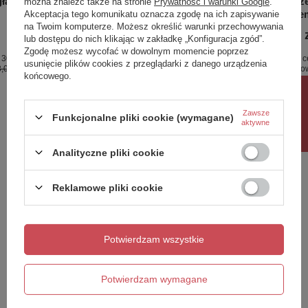
ła - 250
Wylewka wannowa składana -
Przyłącz
można znaleźć także na stronie
Prywatność i warunki Google
.
okrągła
uchwytem
Akceptacja tego komunikatu oznacza zgodę na ich zapisywanie
na Twoim komputerze. Możesz określić warunki przechowywania
475,00 zł
220,00 
/
szt.
lub dostępu do nich klikając w zakładkę „Konfiguracja zgód”.
Zgodę możesz wycofać w dowolnym momencie poprzez
 30 dni
Najniższa cena produktu w okresie 30 dni
Najniższa c
usunięcie plików cookies z przeglądarki z danego urządzenia
,00 zł
+4%
przed wprowadzeniem obniżki:
441,00 zł
+7%
przed wpro
końcowego.
Cena regularna:
559,00 zł
-15%
Cena regul
Rabat 10%
Zawsze
Funkcjonalne pliki cookie (wymagane)
aktywne
Potrzebujesz pomocy? Masz pytania?
Zadaj pytanie a my odpowiemy niezwłocznie,
Analityczne pliki cookie
Zadaj pytanie
najciekawsze pytania i odpowiedzi publikując
dla innych.
Reklamowe pliki cookie
Napisz swoją opinię
Potwierdzam wszystkie
Twoja ocena:
5/5
Potwierdzam wymagane