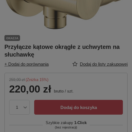
OKAZJA
Przyłącze kątowe okrągłe z uchwytem na
słuchawkę
+ Dodaj do porównania
Dodaj do listy zakupowej
259,00 zł
(Zniżka
15
%)
220,00 zł
brutto
/
szt.
Dodaj do koszyka
Szybkie zakupy
1-Click
(bez rejestracji)