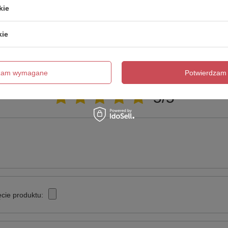
innych.
kie
kie
Napisz swoją opinię
dzam wymagane
Potwierdzam 
Twoja ocena:
5/5
cie produktu: