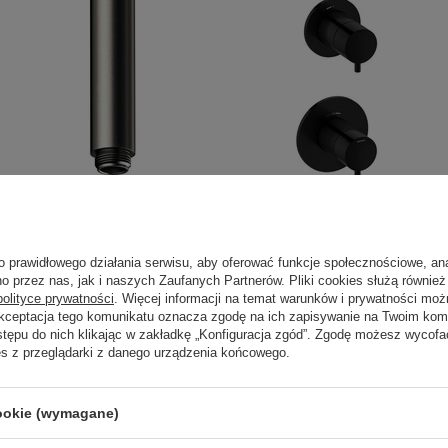
Ramię deszczownicy
Zestaw termostatyczny +
sufitowe szczotkowany
zawory odcinające matowa
grafit pvd
czerń
o prawidłowego działania serwisu, aby oferować funkcje społecznościowe, an
o przez nas, jak i naszych Zaufanych Partnerów. Pliki cookies służą również 
936,00 zł
1 670,00 zł
/
szt.
/
szt.
polityce prywatności
. Więcej informacji na temat warunków i prywatności moż
Akceptacja tego komunikatu oznacza zgodę na ich zapisywanie na Twoim kom
stępu do nich klikając w zakładkę „Konfiguracja zgód”. Zgodę możesz wyco
es z przeglądarki z danego urządzenia końcowego.
cookie (wymagane)
trzebujesz pomocy? Masz pytania?
Zadaj 
ezwłocznie, najciekawsze pytania i odpowiedzi publikując dla