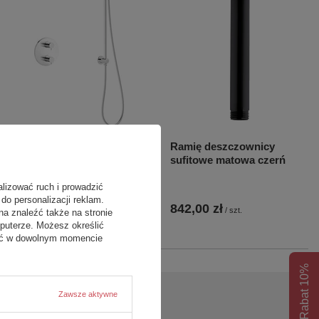
Silhouet SR1 - podtynkowy
Ramię deszczownicy
zestaw prysznicowy
sufitowe matowa czerń
termostatyczny chrom
alizować ruch i prowadzić
do personalizacji reklam.
4 259,00 zł
842,00 zł
/
szt.
/
szt.
na znaleźć także na stronie
puterze. Możesz określić
fać w dowolnym momencie
Rabat 10%
Zawsze aktywne
pytanie