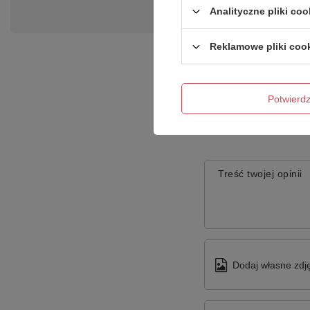
Analityczne pliki coo
Reklamowe pliki coo
Potwier
Treść twojej opinii
Dodaj własne zdję