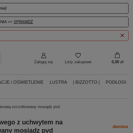
iej!
NIA >>
SPRAWDŹ
Zaloguj się
0,00 zł
Listy zakupowe
CJE / OŚWIETLENIE
LUSTRA
| BIZZOTTO |
PODŁOGI
nicową szczotkowany mosiądz pvd
owego z uchwytem na
wany mosiądz pvd