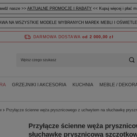
awdź nasze >>
AKTUALNE PROMOCJE I RABATY
<< Kupuj więcej i płać mn
WA NA WSZYSTKIE MODELE WYBRANYCH MAREK MEBLI I OŚWIETLE
DARMOWA DOSTAWA
od 2 000,00 zł
RA
GRZEJNIKI I AKCESORIA
KUCHNIA
MEBLE / DEKORA
w
Przyłącze ścienne węża prysznicowego z uchwytem na słuchawkę prysz
Przyłącze ścienne węża prysznic
słuchawkę prysznicową szczotko