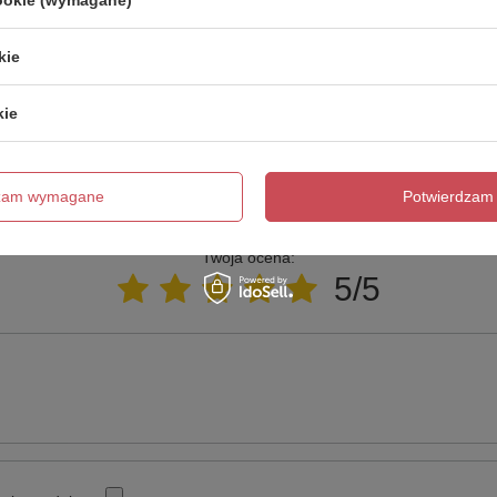
trzebujesz pomocy? Masz pytania?
kie
Zadaj 
ezwłocznie, najciekawsze pytania i odpowiedzi publikując dla
innych.
kie
Napisz swoją opinię
dzam wymagane
Potwierdzam 
Twoja ocena:
5/5