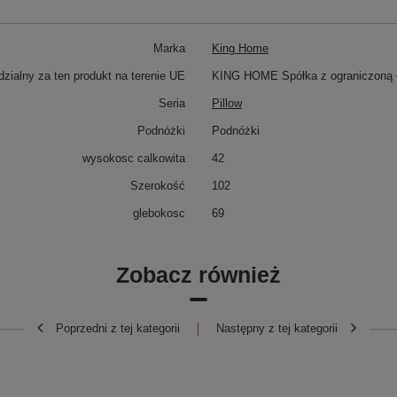
Marka
King Home
zialny za ten produkt na terenie UE
KING HOME Spółka z ograniczoną o
Seria
Pillow
Podnóżki
Podnóżki
wysokosc calkowita
42
Szerokość
102
glebokosc
69
Zobacz również
Poprzedni z tej kategorii
Następny z tej kategorii