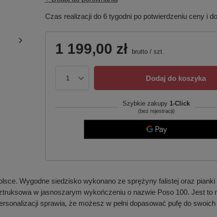
Czas realizacji do 6 tygodni po potwierdzeniu ceny i d
1 199,00 zł
brutto
/
szt.
Dodaj do koszyka
Szybkie zakupy
1-Click
(bez rejestracji)
ce. Wygodne siedzisko wykonano ze sprężyny falistej oraz pianki
ztruksowa w jasnoszarym wykończeniu o nazwie Poso 100. Jest to mat
rsonalizacji sprawia, że możesz w pełni dopasować pufę do swoich 