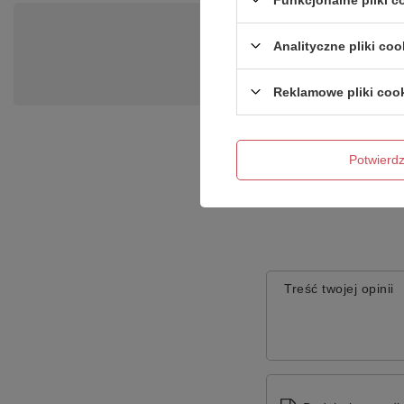
Po
Analityczne pliki coo
Zadaj pytanie a my odpowiemy ni
Reklamowe pliki coo
Potwier
Treść twojej opinii