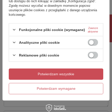
lub dostępu do nich klikając w zakładkę „Konfiguracja zgód”.
Taric
68109900
Zgodę możesz wycofać w dowolnym momencie poprzez
kolor
biały
Gwarancja
2 lata
usunięcie plików cookies z przeglądarki z danego urządzenia
końcowego.
Potrzebujesz pomocy? Masz pytania?
Rabat 10%
Zadaj pytanie a my odpowiemy niezwłocznie,
Zadaj pytanie
najciekawsze pytania i odpowiedzi publikując
Zawsze
Funkcjonalne pliki cookie (wymagane)
aktywne
dla innych.
Analityczne pliki cookie
Napisz swoją opinię
Reklamowe pliki cookie
Twoja ocena:
5/5
Potwierdzam wszystkie
Treść twojej opinii
Potwierdzam wymagane