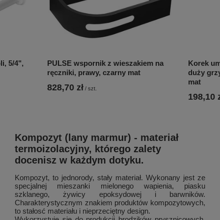
, 5/4",
PULSE wspornik z wieszakiem na
Korek umy
ręczniki, prawy, czarny mat
duży grz
mat
828,70 zł
/
szt.
198,10 
Kompozyt (lany marmur) - materiał
termoizolacyjny, którego zalety
docenisz w każdym dotyku.
Kompozyt, to jednorody, stały materiał. Wykonany jest ze
specjalnej mieszanki mielonego wapienia, piasku
szklanego, żywicy epoksydowej i barwników.
Charakterystycznym znakiem produktów kompozytowych,
to stałosć materiału i nieprzeciętny design.
Wykorzystuje się do produkcji brodzików prysznicowych,