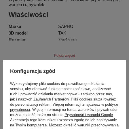
wanien i umywalek.
Właściwości
Marka
SAPHO
3D model
TAK
Rozmiar
75x45 cm
Szerokość
750 mm
Głębokość
450 mm
Pokaż więcej
Kolor
Biały
Materiał
Kompozyt
Konfiguracja zgód
Instalacja
Zawieszenie na ścianie - konsola
Marka
Sapho
Typ umywalki
Umywalka narożna
Wykorzystujemy pliki cookies do prawidłowego działania
Ilość otworów na baterię
1 otwór
Podmiot odpowiedzialny za ten
UBC s.r.o.
Więcej
serwisu, aby oferować funkcje społecznościowe, analizować
produkt na terenie UE
Przelew
TAK
ruch i prowadzić działania marketingowe - zarówno przez nas,
Kształt
Asymetryczny
jak i naszych Zaufanych Partnerów. Pliki cookies służą również
Symbol
BM658
do personalizacji reklam. Więcej informacji znajdziesz w
polityce
Zestaw zawiera
Zestaw odpływowy
Produkt na zamówienie czas
0
prywatności
. Więcej informacji na temat warunków i prywatności
Waga / szt.
14.0000 kg
oczekiwania na dostawę z
można znaleźć także na stronie
Prywatność i warunki Google
.
produkcji (dni):
Opakowanie
1 szt.
Akceptacja tego komunikatu oznacza zgodę na ich zapisywanie
na Twoim komputerze. Możesz określić warunki przechowywania
EAN
8590913821387
Gwarancja w miesiącach
24