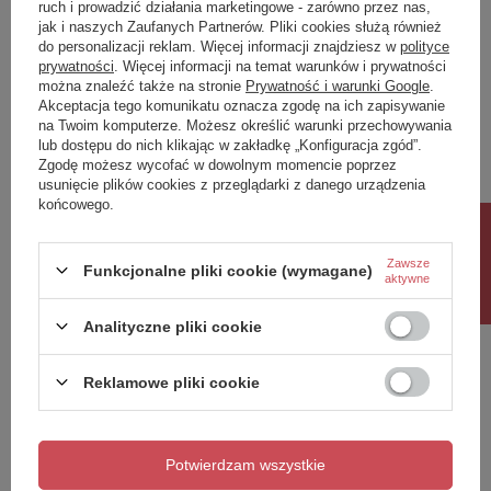
Instalacja
Do postawienia
ruch i prowadzić działania marketingowe - zarówno przez nas,
jak i naszych Zaufanych Partnerów. Pliki cookies służą również
Waga / szt.
6.5000 kg
do personalizacji reklam. Więcej informacji znajdziesz w
polityce
Opakowanie
1 szt.
prywatności
. Więcej informacji na temat warunków i prywatności
EAN
8590913982972
można znaleźć także na stronie
Prywatność i warunki Google
.
Akceptacja tego komunikatu oznacza zgodę na ich zapisywanie
Taric
73269098
na Twoim komputerze. Możesz określić warunki przechowywania
Gwarancja
2 lata
lub dostępu do nich klikając w zakładkę „Konfiguracja zgód”.
Pokaż więcej
Zgodę możesz wycofać w dowolnym momencie poprzez
usunięcie plików cookies z przeglądarki z danego urządzenia
końcowego.
Rabat 10%
Marka
Sapho
Zawsze
Funkcjonalne pliki cookie (wymagane)
Podmiot odpowiedzialny za ten
UBC s.r.o.
Więcej
aktywne
produkt na terenie UE
Symbol
SKA570-5
Analityczne pliki cookie
Potrzebujesz pomocy? Masz pytania?
Reklamowe pliki cookie
Zadaj pytanie a my odpowiemy niezwłocznie,
Zadaj pytanie
najciekawsze pytania i odpowiedzi publikując
dla innych.
Potwierdzam wszystkie