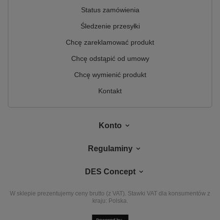
Status zamówienia
Śledzenie przesyłki
Chcę zareklamować produkt
Chcę odstąpić od umowy
Chcę wymienić produkt
Kontakt
Konto
Regulaminy
DES Concept
W sklepie prezentujemy ceny brutto (z VAT).
Stawki VAT dla konsumentów z
kraju:
Polska
.