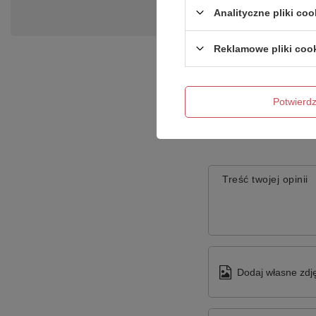
Zadaj pytanie a my odpowiemy ni
Analityczne pliki coo
Reklamowe pliki coo
Potwier
Treść twojej opinii
Dodaj własne zdję