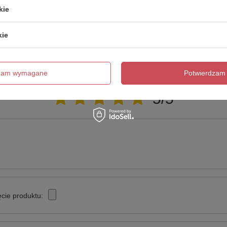
ezwłocznie, najciekawsze pytania i odpowiedzi publikując dla
kie
innych.
kie
Napisz swoją opinię
dzam wymagane
Potwierdzam 
Twoja ocena:
5/5
cie produktu: