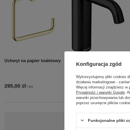
Uchwyt na papier toaletowy
Bateria umywalkowa -
Konfiguracja zgód
Średnia matowa czerń
Wykorzystujemy pliki cookies d
działania marketingowe - zarówn
295,00 zł
1 708,00 zł
/
szt.
/
szt.
Więcej informacji znajdziesz w
Prywatność i warunki Google
. 
warunki przechowywania lub do
poprzez usunięcie plików cooki
Funkcjonalne pliki 
Po