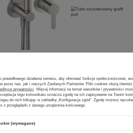
BATERIA BIDETOWA
Tube szczotkowany grafit
PODTYNKOWA stal pvd
pvd
o prawidłowego działania serwisu, aby oferować funkcje społecznościowe, an
o przez nas, jak i naszych Zaufanych Partnerów. Pliki cookies służą również 
1 500,00 zł
889,00 zł
/
szt.
/
szt.
polityce prywatności
. Więcej informacji na temat warunków i prywatności moż
Akceptacja tego komunikatu oznacza zgodę na ich zapisywanie na Twoim kom
stępu do nich klikając w zakładkę „Konfiguracja zgód”. Zgodę możesz wyco
es z przeglądarki z danego urządzenia końcowego.
cookie (wymagane)
trzebujesz pomocy? Masz pytania?
Zadaj 