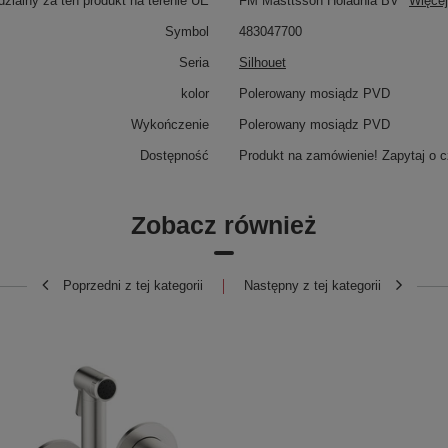
zialny za ten produkt na terenie UE
FM Masttsson Holadnia BV
Więcej
Symbol
483047700
Seria
Silhouet
kolor
Polerowany mosiądz PVD
Wykończenie
Polerowany mosiądz PVD
Dostępność
Produkt na zamówienie! Zapytaj o c
Zobacz również
Poprzedni z tej kategorii
Następny z tej kategorii