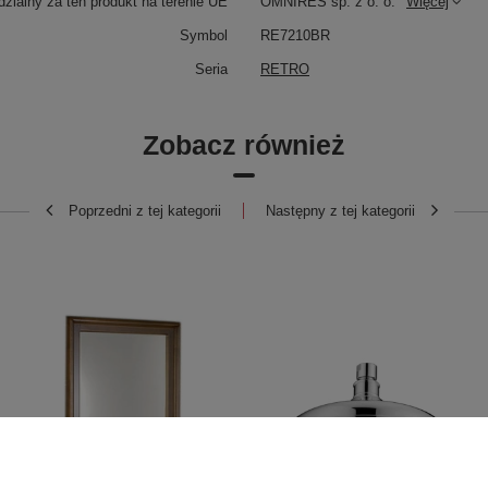
zialny za ten produkt na terenie UE
OMNIRES sp. z o. o.
Więcej
Symbol
RE7210BR
Seria
RETRO
Zobacz również
Poprzedni z tej kategorii
Następny z tej kategorii