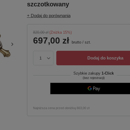
szczotkowany
+ Dodaj do porównania
820,00 zł
(Zniżka
15
%)
697,00 zł
brutto
/
szt.
Dodaj do koszyka
Szybkie zakupy
1-Click
(bez rejestracji)
Najniższa cena przed obniżką
663,00 zł