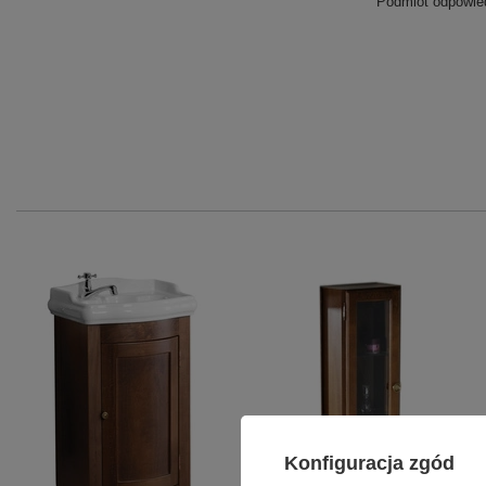
Podmiot odpowied
Konfiguracja zgód