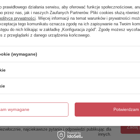
o prawidłowego działania serwisu, aby oferować funkcje społecznościowe, an
o przez nas, jak i naszych Zaufanych Partnerów. Pliki cookies służą również 
polityce prywatności
. Więcej informacji na temat warunków i prywatności moż
Akceptacja tego komunikatu oznacza zgodę na ich zapisywanie na Twoim kom
OKAZJA
stępu do nich klikając w zakładkę „Konfiguracja zgód”. Zgodę możesz wyco
es z przeglądarki z danego urządzenia końcowego.
RETRO lustro w
RETRO deszczownica, ø20
drewnianej ramie
cm, chrom połysk
70x115cm, buk
cookie (wymagane)
2 108,80 zł
561,00 zł
/
szt.
/
szt.
Najniższa cena produktu w okresie
kie
30 dni przed wprowadzeniem
obniżki:
510,00 zł
+10%
Cena regularna:
660,01 zł
-15%
kie
dzam wymagane
Potwierdzam 
trzebujesz pomocy? Masz pytania?
Zadaj 
ezwłocznie, najciekawsze pytania i odpowiedzi publikując dla
innych.