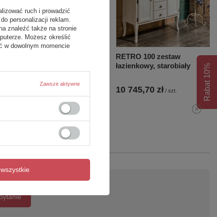
alizować ruch i prowadzić
do personalizacji reklam.
na znaleźć także na stronie
puterze. Możesz określić
fać w dowolnym momencie
RETRO szafka narożna
RETRO 100 zestaw
60x120x47cm, buk, prawa
łazienkowy, starobiały
Rabat 10%
Zawsze aktywne
6 445,50 zł
10 745,70 zł
/
szt.
/
szt.
wszystkie
pytanie