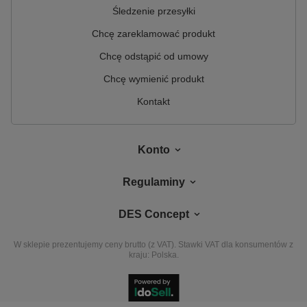
Śledzenie przesyłki
Chcę zareklamować produkt
Chcę odstąpić od umowy
Chcę wymienić produkt
Kontakt
Konto
Regulaminy
DES Concept
W sklepie prezentujemy ceny brutto (z VAT).
Stawki VAT dla konsumentów z
kraju:
Polska
.