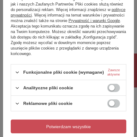
jak i naszych Zaufanych Partnerów. Pliki cookies służą również
do personalizacji reklam. Więcej informacji znajdziesz w
polityce
Marka
KERASAN
prywatności
. Więcej informacji na temat warunków i prywatności
Seria
RETRO KERASAN
można znaleźć także na stronie
Prywatność i warunki Google
.
Rozmiar
38,5x41x59 cm
Akceptacja tego komunikatu oznacza zgodę na ich zapisywanie
Szerokość
385 mm
na Twoim komputerze. Możesz określić warunki przechowywania
lub dostępu do nich klikając w zakładkę „Konfiguracja zgód”.
Wysokość
410 mm
Zgodę możesz wycofać w dowolnym momencie poprzez
Głębokość
590 mm
Pokaż więcej
usunięcie plików cookies z przeglądarki z danego urządzenia
Kolor
Czarny
końcowego.
Materiał
Ceramika
Rabat 10%
Technologia spłukiwania
Standard
Marka
Kerasan
Zawsze
Funkcjonalne pliki cookie (wymagane)
Objętość spłukiwanej wody
Spłukiwanie 6 l
aktywne
Symbol
WCSET31-RETRO-ZO
Kształt
Retro
Analityczne pliki cookie
Wyposażenie
Tylny odpływ
Potrzebujesz pomocy? Masz pytania?
Opakowanie nie zawiera
Deska WC
Waga / szt.
Zadaj pytanie a my odpowiemy niezwłocznie,
33.5000 kg
Reklamowe pliki cookie
Zadaj pytanie
najciekawsze pytania i odpowiedzi publikując
Opakowanie
4 szt.
dla innych.
EAN
8590913906329
Gwarancja
2 lata
Potwierdzam wszystkie
Napisz swoją opinię