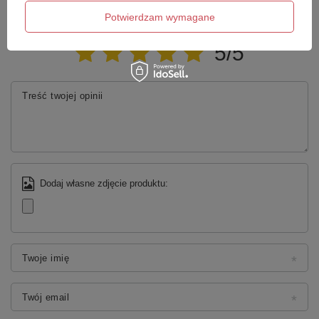
Potwierdzam wymagane
Twoja ocena:
5/5
Treść twojej opinii
Dodaj własne zdjęcie produktu:
Twoje imię
Twój email