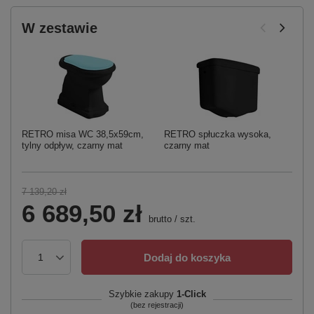
W zestawie
RETRO misa WC 38,5x59cm,
RETRO spłuczka wysoka,
W
tylny odpływ, czarny mat
czarny mat
m
ł
7 139,20 zł
6 689,50 zł
brutto
/
szt.
Dodaj do koszyka
Szybkie zakupy
1-Click
(bez rejestracji)