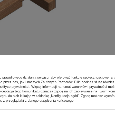
o prawidłowego działania serwisu, aby oferować funkcje społecznościowe, an
o przez nas, jak i naszych Zaufanych Partnerów. Pliki cookies służą również 
polityce prywatności
. Więcej informacji na temat warunków i prywatności moż
Akceptacja tego komunikatu oznacza zgodę na ich zapisywanie na Twoim kom
stępu do nich klikając w zakładkę „Konfiguracja zgód”. Zgodę możesz wyco
es z przeglądarki z danego urządzenia końcowego.