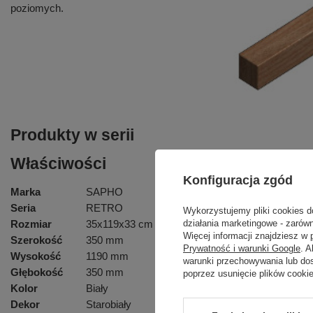
poziomych.
Produkty w serii
Właściwości
Konfiguracja zgód
Marka
SAPHO
Seria
RETRO
Wykorzystujemy pliki cookies d
Rozmiar
35x119x33 cm
działania marketingowe - zarówn
Więcej informacji znajdziesz w
Szerokość
350 mm
Prywatność i warunki Google
. 
Wysokość
1190 mm
warunki przechowywania lub do
Głębokość
350 mm
poprzez usunięcie plików cooki
Kolor
Biały
Dekor
Starobiały