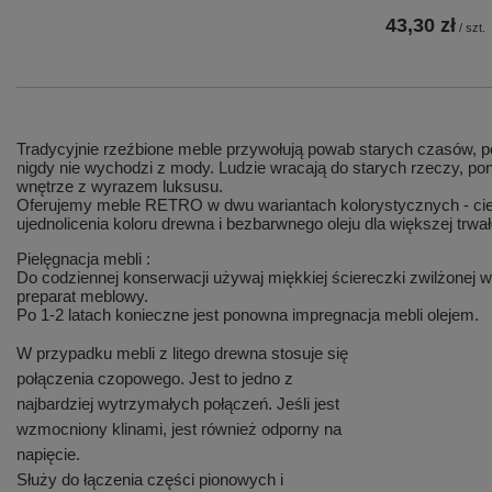
43,30 zł
/
szt.
Tradycyjnie rzeźbione meble przywołują powab starych czasów, pom
nigdy nie wychodzi z mody. Ludzie wracają do starych rzeczy, p
wnętrze z wyrazem luksusu.
Oferujemy meble RETRO w dwu wariantach kolorystycznych - ciem
ujednolicenia koloru drewna i bezbarwnego oleju dla większej trwał
Pielęgnacja mebli :
Do codziennej konserwacji używaj miękkiej ściereczki zwilżonej 
preparat meblowy.
Po 1-2 latach konieczne jest ponowna impregnacja mebli olejem.
W przypadku mebli z litego drewna stosuje się
połączenia czopowego. Jest to jedno z
najbardziej wytrzymałych połączeń. Jeśli jest
wzmocniony klinami, jest również odporny na
napięcie.
Służy do łączenia części pionowych i