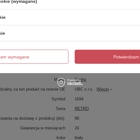
cookie (wymagane)
kie
kie
dzam wymagane
Potwierdzam 
Marka
Sapho
zialny za ten produkt na terenie UE
UBC s.r.o.
Więcej
Symbol
1694
Seria
RETRO
wania na dostawę z produkcji (dni):
90
Gwarancja w miesiącach
24
kolor
biały