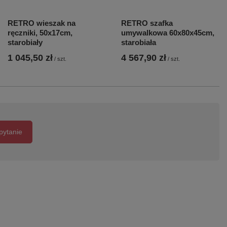
RETRO wieszak na
RETRO szafka
ręczniki, 50x17cm,
umywalkowa 60x80x45cm,
starobiały
starobiała
1 045,50 zł
4 567,90 zł
/
szt.
/
szt.
pytanie