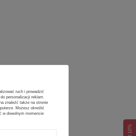
alizować ruch i prowadzić
do personalizacji reklam.
na znaleźć także na stronie
puterze. Możesz określić
fać w dowolnym momencie