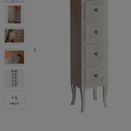
+
1
więcej