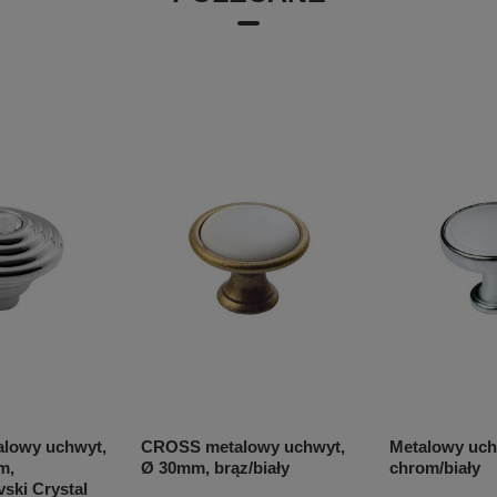
lowy uchwyt,
CROSS metalowy uchwyt,
Metalowy uch
m,
Ø 30mm, brąz/biały
chrom/biały
ski Crystal