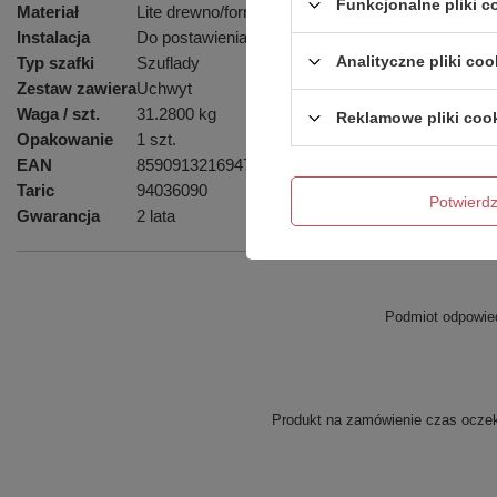
Funkcjonalne pliki 
Materiał
Lite drewno/fornir
Instalacja
Do postawienia
Analityczne pliki coo
Typ szafki
Szuflady
Zestaw zawiera
Uchwyt
Waga / szt.
31.2800 kg
Reklamowe pliki coo
Opakowanie
1 szt.
EAN
8590913216947
Taric
94036090
Potwier
Gwarancja
2 lata
Podmiot odpowied
Produkt na zamówienie czas oczeki