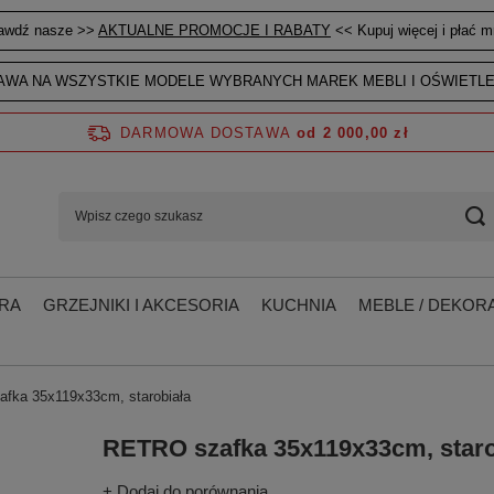
awdź nasze >>
AKTUALNE PROMOCJE I RABATY
<< Kupuj więcej i płać mn
WA NA WSZYSTKIE MODELE WYBRANYCH MAREK MEBLI I OŚWIETLE
DARMOWA DOSTAWA
od 2 000,00 zł
RA
GRZEJNIKI I AKCESORIA
KUCHNIA
MEBLE / DEKORA
fka 35x119x33cm, starobiała
RETRO szafka 35x119x33cm, staro
+ Dodaj do porównania