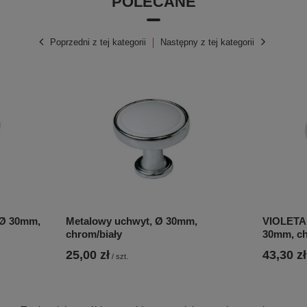
POLECANE
Poprzedni z tej kategorii
Następny z tej kategorii
 Ø 30mm,
Metalowy uchwyt, Ø 30mm,
VIOLETA 
chrom/biały
30mm, ch
25,00 zł
43,30 zł
/
szt.