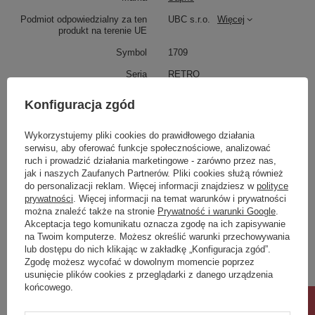
napięcie.
Podmiot odpowiedzialny za ten
UBC s.r.o.
Więcej
Służy do łączenia części pionowych i
produkt na terenie UE
poziomych.
Symbol
1709
Seria
RETRO
Produkt na zamówienie czas
90
Konfiguracja zgód
oczekiwania na dostawę z
produkcji (dni):
Wykorzystujemy pliki cookies do prawidłowego działania
Gwarancja w miesiącach
24
serwisu, aby oferować funkcje społecznościowe, analizować
ruch i prowadzić działania marketingowe - zarówno przez nas,
kolor
brązowy
Produkty w serii
jak i naszych Zaufanych Partnerów. Pliki cookies służą również
do personalizacji reklam. Więcej informacji znajdziesz w
polityce
Zobacz również
prywatności
. Więcej informacji na temat warunków i prywatności
Właściwości
można znaleźć także na stronie
Prywatność i warunki Google
.
Akceptacja tego komunikatu oznacza zgodę na ich zapisywanie
Marka
SAPHO
na Twoim komputerze. Możesz określić warunki przechowywania
Poprzedni z tej kategorii
Następny z tej kategorii
Seria
RETRO
lub dostępu do nich klikając w zakładkę „Konfiguracja zgód”.
Zgodę możesz wycofać w dowolnym momencie poprzez
Rozmiar
60x120x38 cm
usunięcie plików cookies z przeglądarki z danego urządzenia
Szerokość
600 mm
końcowego.
Wysokość
1200 mm
Głębokość
600 mm