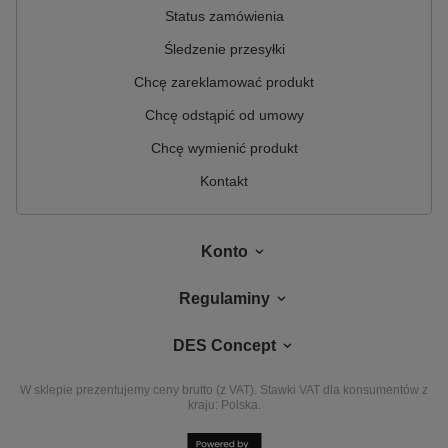
Status zamówienia
Śledzenie przesyłki
Chcę zareklamować produkt
Chcę odstąpić od umowy
Chcę wymienić produkt
Kontakt
Konto
Regulaminy
DES Concept
W sklepie prezentujemy ceny brutto (z VAT).
Stawki VAT dla konsumentów z
kraju:
Polska
.