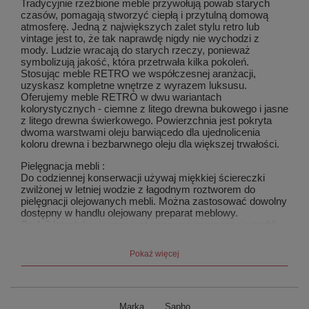
Tradycyjnie rzeźbione meble przywołują powab starych
czasów, pomagają stworzyć ciepłą i przytulną domową
atmosferę. Jedną z największych zalet stylu retro lub
vintage jest to, że tak naprawdę nigdy nie wychodzi z
mody. Ludzie wracają do starych rzeczy, ponieważ
symbolizują jakość, która przetrwała kilka pokoleń.
Stosując meble RETRO we współczesnej aranżacji,
uzyskasz kompletne wnętrze z wyrazem luksusu.
Oferujemy meble RETRO w dwu wariantach
kolorystycznych - ciemne z litego drewna bukowego i jasne
z litego drewna świerkowego. Powierzchnia jest pokryta
dwoma warstwami oleju barwiącedo dla ujednolicenia
koloru drewna i bezbarwnego oleju dla większej trwałości.
Pielęgnacja mebli :
Do codziennej konserwacji używaj miękkiej ściereczki
zwilżonej w letniej wodzie z łagodnym roztworem do
pielęgnacji olejowanych mebli. Można zastosować dowolny
dostępny w handlu olejowany preparat meblowy.
Po 1-2 latach konieczne jest ponowna impregnacja mebli
olejem.
Pokaż więcej
W przypadku mebli z litego drewna stosuje się
połączenia czopowego. Jest to jedno z
najbardziej wytrzymałych połączeń. Jeśli jest
Marka
Sapho
wzmocniony klinami, jest również odporny na