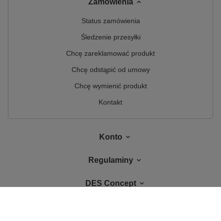
Zamówienia
Status zamówienia
Śledzenie przesyłki
Chcę zareklamować produkt
Chcę odstąpić od umowy
Chcę wymienić produkt
Kontakt
Konto
Regulaminy
DES Concept
W sklepie prezentujemy ceny brutto (z VAT).
Stawki VAT dla konsumentów z
kraju:
Polska
.