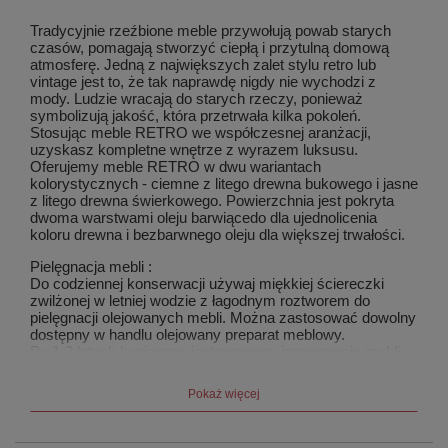
Tradycyjnie rzeźbione meble przywołują powab starych
czasów, pomagają stworzyć ciepłą i przytulną domową
atmosferę. Jedną z największych zalet stylu retro lub
vintage jest to, że tak naprawdę nigdy nie wychodzi z
mody. Ludzie wracają do starych rzeczy, ponieważ
symbolizują jakość, która przetrwała kilka pokoleń.
Stosując meble RETRO we współczesnej aranżacji,
uzyskasz kompletne wnętrze z wyrazem luksusu.
Oferujemy meble RETRO w dwu wariantach
kolorystycznych - ciemne z litego drewna bukowego i jasne
z litego drewna świerkowego. Powierzchnia jest pokryta
dwoma warstwami oleju barwiącedo dla ujednolicenia
koloru drewna i bezbarwnego oleju dla większej trwałości.
Pielęgnacja mebli :
Do codziennej konserwacji używaj miękkiej ściereczki
zwilżonej w letniej wodzie z łagodnym roztworem do
pielęgnacji olejowanych mebli. Można zastosować dowolny
dostępny w handlu olejowany preparat meblowy.
Po 1-2 latach konieczne jest ponowna impregnacja mebli
olejem.
Pokaż więcej
W przypadku mebli z litego drewna stosuje się
połączenia czopowego. Jest to jedno z