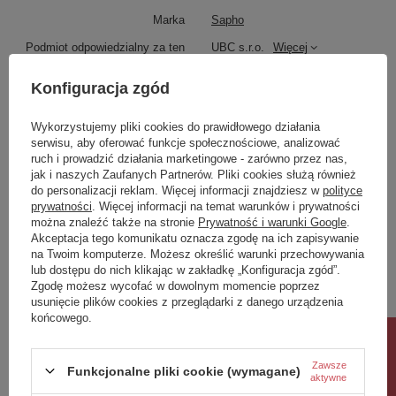
najbardziej wytrzymałych połączeń. Jeśli jest
Marka
Sapho
wzmocniony klinami, jest również odporny na
napięcie.
Podmiot odpowiedzialny za ten
UBC s.r.o.
Więcej
Służy do łączenia części pionowych i
produkt na terenie UE
poziomych.
Konfiguracja zgód
Symbol
1688
Seria
RETRO
Wykorzystujemy pliki cookies do prawidłowego działania
serwisu, aby oferować funkcje społecznościowe, analizować
Produkt na zamówienie czas
90
oczekiwania na dostawę z
ruch i prowadzić działania marketingowe - zarówno przez nas,
produkcji (dni):
jak i naszych Zaufanych Partnerów. Pliki cookies służą również
do personalizacji reklam. Więcej informacji znajdziesz w
polityce
Gwarancja w miesiącach
24
prywatności
. Więcej informacji na temat warunków i prywatności
można znaleźć także na stronie
Prywatność i warunki Google
.
kolor
biały
Akceptacja tego komunikatu oznacza zgodę na ich zapisywanie
Produkty w serii
na Twoim komputerze. Możesz określić warunki przechowywania
Zobacz również
lub dostępu do nich klikając w zakładkę „Konfiguracja zgód”.
Właściwości
Zgodę możesz wycofać w dowolnym momencie poprzez
usunięcie plików cookies z przeglądarki z danego urządzenia
Marka
SAPHO
końcowego.
Poprzedni z tej kategorii
Następny z tej kategorii
Seria
RETRO
Rabat 10%
Rozmiar
25x115x20 cm
Zawsze
Funkcjonalne pliki cookie (wymagane)
Szerokość
250 mm
aktywne