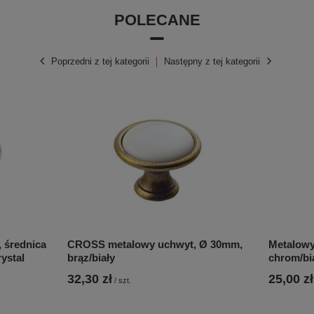
POLECANE
Poprzedni z tej kategorii
Następny z tej kategorii
 średnica
CROSS metalowy uchwyt, Ø 30mm,
Metalowy
ystal
brąz/biały
chrom/bi
32,30 zł
25,00 zł
/
szt.