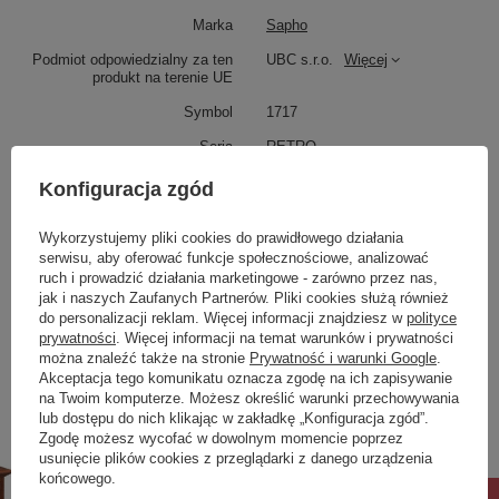
najbardziej wytrzymałych połączeń. Jeśli jest
Marka
Sapho
wzmocniony klinami, jest również odporny na
napięcie.
Podmiot odpowiedzialny za ten
UBC s.r.o.
Więcej
Służy do łączenia części pionowych i
produkt na terenie UE
poziomych.
Symbol
1717
Seria
RETRO
Produkt na zamówienie czas
90
Konfiguracja zgód
oczekiwania na dostawę z
produkcji (dni):
Wykorzystujemy pliki cookies do prawidłowego działania
Gwarancja w miesiącach
24
serwisu, aby oferować funkcje społecznościowe, analizować
ruch i prowadzić działania marketingowe - zarówno przez nas,
kolor
biały
jak i naszych Zaufanych Partnerów. Pliki cookies służą również
Produkty w serii
do personalizacji reklam. Więcej informacji znajdziesz w
polityce
Zobacz również
prywatności
. Więcej informacji na temat warunków i prywatności
Właściwości
można znaleźć także na stronie
Prywatność i warunki Google
.
Akceptacja tego komunikatu oznacza zgodę na ich zapisywanie
Marka
SAPHO
na Twoim komputerze. Możesz określić warunki przechowywania
Poprzedni z tej kategorii
Następny z tej kategorii
lub dostępu do nich klikając w zakładkę „Konfiguracja zgód”.
Seria
RETRO
Zgodę możesz wycofać w dowolnym momencie poprzez
Rozmiar
60x120x47 cm
usunięcie plików cookies z przeglądarki z danego urządzenia
Szerokość
600 mm
końcowego.