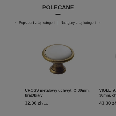
POLECANE
Poprzedni z tej kategorii
Następny z tej kategorii
,
CROSS metalowy uchwyt, Ø 30mm,
VIOLETA 
brąz/biały
30mm, ch
32,30 zł
43,30 zł
/
szt.