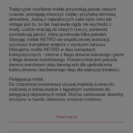
Tradycyjnie rzeźbione meble przywołują powab starych
czasów, pomagają stworzyć ciepłą i przytulną domową
atmosferę. Jedną z największych zalet stylu retro lub
vintage jest to, że tak naprawdę nigdy nie wychodzi z
mody. Ludzie wracają do starych rzeczy, ponieważ
symbolizują jakość, która przetrwała kilka pokoleń.
Stosując meble RETRO we współczesnej aranżacji,
uzyskasz kompletne wnętrze z wyrazem luksusu.
Oferujemy meble RETRO w dwu wariantach
kolorystycznych - ciemne z litego drewna bukowego i jasne
z litego drewna świerkowego. Powierzchnia jest pokryta
dwoma warstwami oleju barwiącedo dla ujednolicenia
koloru drewna i bezbarwnego oleju dla większej trwałości.
Pielęgnacja mebli :
Do codziennej konserwacji używaj miękkiej ściereczki
zwilżonej w letniej wodzie z łagodnym roztworem do
pielęgnacji olejowanych mebli. Można zastosować dowolny
dostępny w handlu olejowany preparat meblowy.
Po 1-2 latach konieczne jest ponowna impregnacja mebli
olejem.
Pokaż więcej
W przypadku mebli z litego drewna stosuje się
połączenia czopowego. Jest to jedno z