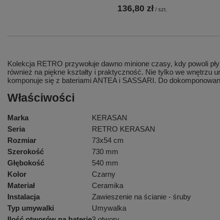
136,80 zł
/
szt.
Kolekcja RETRO przywołuje dawno minione czasy, kdy powoli płyn
również na piękne kształty i praktyczność. Nie tylko we wnętrzu
komponuje się z bateriami ANTEA i SASSARI. Do dokompono
Właściwości
Marka
KERASAN
Seria
RETRO KERASAN
Rozmiar
73x54 cm
Szerokość
730 mm
Głębokość
540 mm
Kolor
Czarny
Materiał
Ceramika
Instalacja
Zawieszenie na ścianie - śruby
Typ umywalki
Umywalka
Ilość otworów na baterię
3 otwory