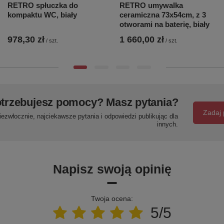
RETRO spłuczka do
RETRO umywalka
kompaktu WC, biały
ceramiczna 73x54cm, z 3
otworami na baterię, biały
978,30 zł
1 660,00 zł
/
szt.
/
szt.
trzebujesz pomocy? Masz pytania?
Zadaj 
ezwłocznie, najciekawsze pytania i odpowiedzi publikując dla
innych.
Napisz swoją opinię
Twoja ocena:
5/5