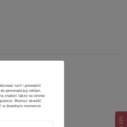
alizować ruch i prowadzić
do personalizacji reklam.
na znaleźć także na stronie
puterze. Możesz określić
fać w dowolnym momencie