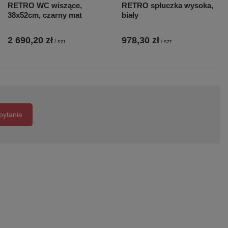
RETRO WC wiszące,
RETRO spłuczka wysoka,
38x52cm, czarny mat
biały
2 690,20 zł
978,30 zł
/
szt.
/
szt.
pytanie