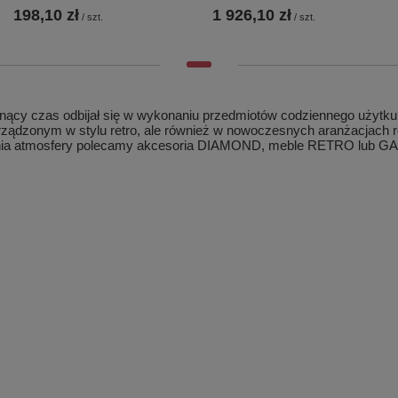
198,10 zł
1 926,10 zł
/
szt.
/
szt.
ący czas odbijał się w wykonaniu przedmiotów codziennego użytku. A
 urządzonym w stylu retro, ale również w nowoczesnych aranżacjach r
wania atmosfery polecamy akcesoria DIAMOND, meble RETRO lu