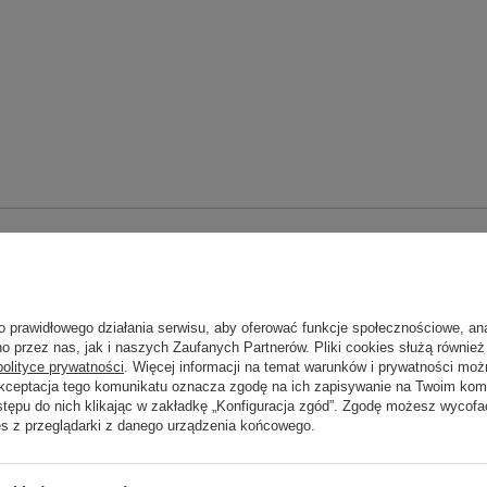
Marka
Kerasan
zialny za ten produkt na terenie UE
UBC s.r.o.
Więcej
Symbol
104731-3
o prawidłowego działania serwisu, aby oferować funkcje społecznościowe, an
Seria
RETRO KERASAN
o przez nas, jak i naszych Zaufanych Partnerów. Pliki cookies służą również 
polityce prywatności
. Więcej informacji na temat warunków i prywatności moż
wania na dostawę z produkcji (dni):
56
Akceptacja tego komunikatu oznacza zgodę na ich zapisywanie na Twoim kom
stępu do nich klikając w zakładkę „Konfiguracja zgód”. Zgodę możesz wyco
Gwarancja w miesiącach
24
es z przeglądarki z danego urządzenia końcowego.
kolor
czarny