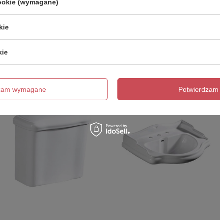
cookie (wymagane)
Zobacz również
kie
Poprzedni z tej kategorii
Następny z tej kategorii
kie
dzam wymagane
Potwierdzam 