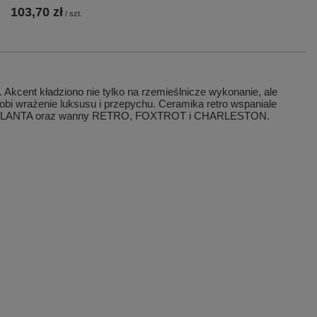
103,70 zł
/
szt.
kcent kładziono nie tylko na rzemieślnicze wykonanie, ale
obi wrażenie luksusu i przepychu. Ceramika retro wspaniale
b GALANTA oraz wanny RETRO, FOXTROT i CHARLESTON.