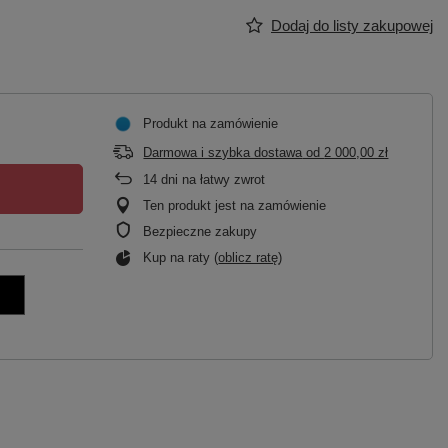
Dodaj do listy zakupowej
Produkt na zamówienie
Darmowa i szybka dostawa
od
2 000,00 zł
14
dni na łatwy zwrot
Ten produkt jest na zamówienie
Bezpieczne zakupy
Kup na raty (
oblicz ratę
)