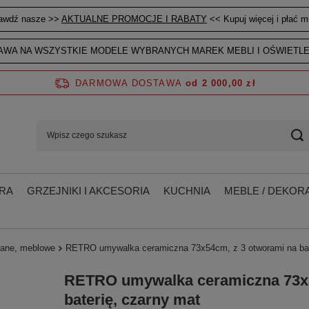
awdź nasze >>
AKTUALNE PROMOCJE I RABATY
<< Kupuj więcej i płać mn
WA NA WSZYSTKIE MODELE WYBRANYCH MAREK MEBLI I OŚWIETLE
DARMOWA DOSTAWA
od 2 000,00 zł
RA
GRZEJNIKI I AKCESORIA
KUCHNIA
MEBLE / DEKORA
ane, meblowe
RETRO umywalka ceramiczna 73x54cm, z 3 otworami na bat
RETRO umywalka ceramiczna 73x5
baterię, czarny mat