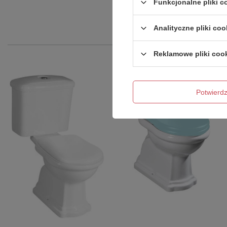
Funkcjonalne pliki 
Analityczne pliki coo
Reklamowe pliki coo
Potwier