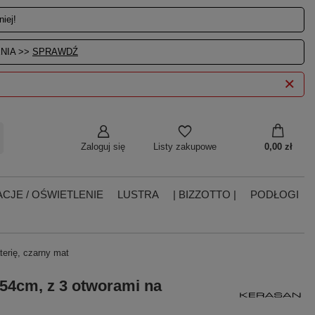
iej!
NIA >>
SPRAWDŹ
Zaloguj się
0,00 zł
Listy zakupowe
CJE / OŚWIETLENIE
LUSTRA
| BIZZOTTO |
PODŁOGI
erię, czarny mat
4cm, z 3 otworami na