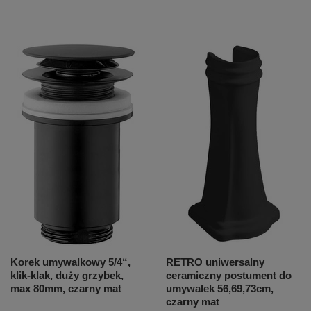
Korek umywalkowy 5/4“,
RETRO uniwersalny
klik-klak, duży grzybek,
ceramiczny postument do
max 80mm, czarny mat
umywalek 56,69,73cm,
czarny mat