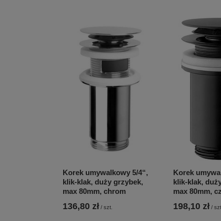
Korek umywalkowy 5/4“,
Korek umywal
klik-klak, duży grzybek,
klik-klak, duż
max 80mm, chrom
max 80mm, cz
136,80 zł
198,10 zł
/
szt.
/
szt