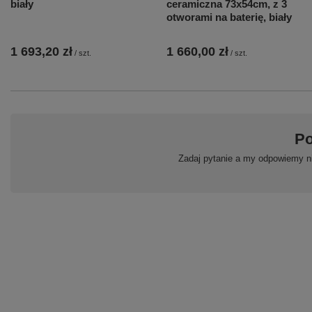
biały
ceramiczna 73x54cm, z 3
otworami na baterię, biały
1 693,20 zł
1 660,00 zł
/
szt.
/
szt.
Po
Zadaj pytanie a my odpowiemy ni