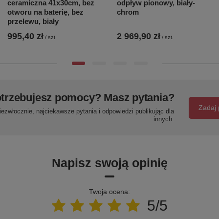
ceramiczna 41x30cm, bez
odpływ pionowy, biały-
otworu na baterię, bez
chrom
przelewu, biały
995,40 zł
2 969,90 zł
/
szt.
/
szt.
trzebujesz pomocy? Masz pytania?
Zadaj 
ezwłocznie, najciekawsze pytania i odpowiedzi publikując dla
innych.
Napisz swoją opinię
Twoja ocena:
5/5