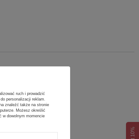
alizować ruch i prowadzić
do personalizacji reklam.
na znaleźć także na stronie
puterze. Możesz określić
fać w dowolnym momencie