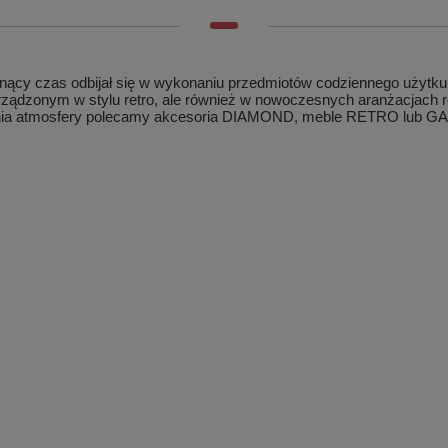
ący czas odbijał się w wykonaniu przedmiotów codziennego użytku. A
 urządzonym w stylu retro, ale również w nowoczesnych aranżacjach r
wania atmosfery polecamy akcesoria DIAMOND, meble RETRO lu