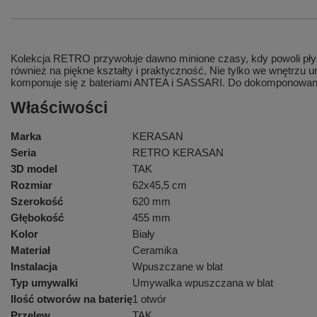
Kolekcja RETRO przywołuje dawno minione czasy, kdy powoli płyn
również na piękne kształty i praktyczność. Nie tylko we wnętrzu
komponuje się z bateriami ANTEA i SASSARI. Do dokompono
Właściwości
Marka
KERASAN
Seria
RETRO KERASAN
3D model
TAK
Rozmiar
62x45,5 cm
Szerokość
620 mm
Głębokość
455 mm
Kolor
Biały
Materiał
Ceramika
Instalacja
Wpuszczane w blat
Typ umywalki
Umywalka wpuszczana w blat
Ilość otworów na baterię
1 otwór
Przelew
TAK