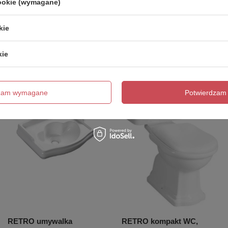
Zobacz również
cookie (wymagane)
kie
Poprzedni z tej kategorii
Następny z tej kategorii
kie
dzam wymagane
Potwierdzam 
RETRO umywalka
RETRO kompakt WC,