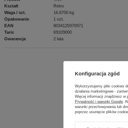
Kształt
Retro
Waga / szt.
16.8700 kg
Opakowanie
1 szt.
EAN
8034125970971
Taric
69109000
Gwarancja
2 lata
Podmiot odpowied
Konfiguracja zgód
Wykorzystujemy pliki cookies d
Produkt na zamówienie czas oczeki
działania marketingowe - zarówn
Więcej informacji znajdziesz w
Prywatność i warunki Google
. 
warunki przechowywania lub do
poprzez usunięcie plików cooki