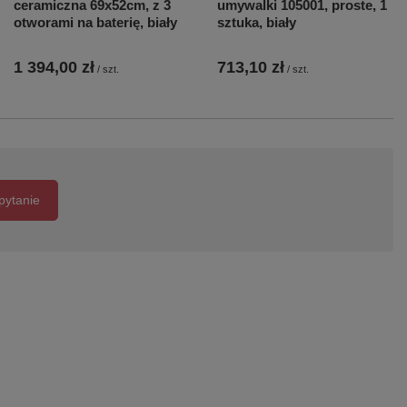
ceramiczna 69x52cm, z 3
umywalki 105001, proste, 1
otworami na baterię, biały
sztuka, biały
1 394,00 zł
713,10 zł
/
szt.
/
szt.
pytanie