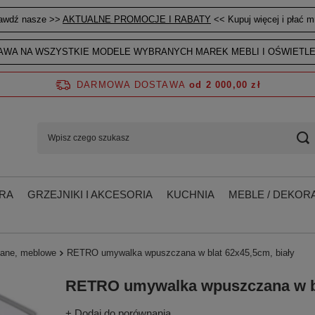
awdź nasze >>
AKTUALNE PROMOCJE I RABATY
<< Kupuj więcej i płać mn
WA NA WSZYSTKIE MODELE WYBRANYCH MAREK MEBLI I OŚWIETLE
DARMOWA DOSTAWA
od 2 000,00 zł
RA
GRZEJNIKI I AKCESORIA
KUCHNIA
MEBLE / DEKORA
ane, meblowe
RETRO umywalka wpuszczana w blat 62x45,5cm, biały
RETRO umywalka wpuszczana w bl
+ Dodaj do porównania