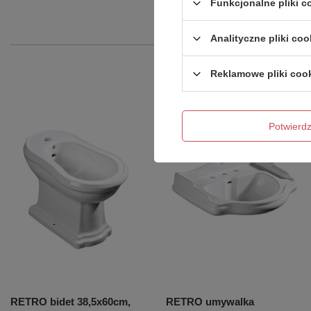
Funkcjonalne pliki 
Analityczne pliki coo
Reklamowe pliki coo
Potwier
RETRO bidet 38,5x60cm,
RETRO umywalka