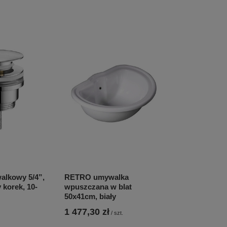
lkowy 5/4”,
RETRO umywalka
y korek, 10-
wpuszczana w blat
50x41cm, biały
1 477,30 zł
/
szt.