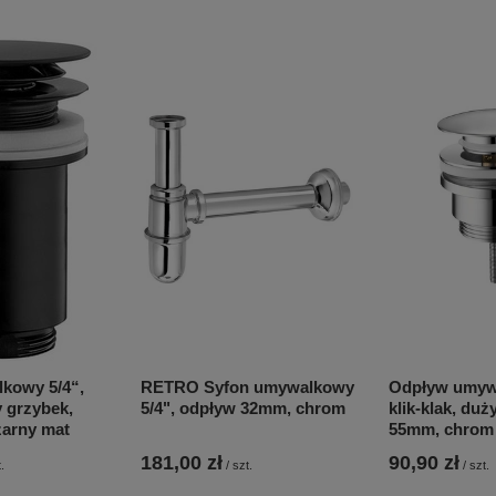
kowy 5/4“,
RETRO Syfon umywalkowy
Odpływ umywa
y grzybek,
5/4", odpływ 32mm, chrom
klik-klak, duż
arny mat
55mm, chrom
181,00 zł
90,90 zł
.
/
szt.
/
szt.