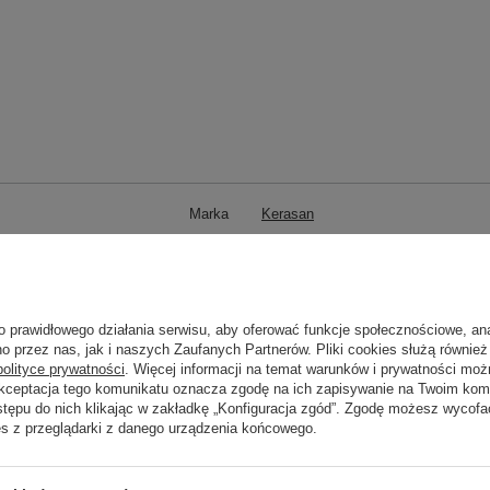
Marka
Kerasan
zialny za ten produkt na terenie UE
UBC s.r.o.
Więcej
Symbol
103001
Seria
RETRO KERASAN
o prawidłowego działania serwisu, aby oferować funkcje społecznościowe, an
wania na dostawę z produkcji (dni):
o przez nas, jak i naszych Zaufanych Partnerów. Pliki cookies służą również 
0
polityce prywatności
. Więcej informacji na temat warunków i prywatności moż
Gwarancja w miesiącach
24
Akceptacja tego komunikatu oznacza zgodę na ich zapisywanie na Twoim kom
stępu do nich klikając w zakładkę „Konfiguracja zgód”. Zgodę możesz wyco
kolor
biały
es z przeglądarki z danego urządzenia końcowego.