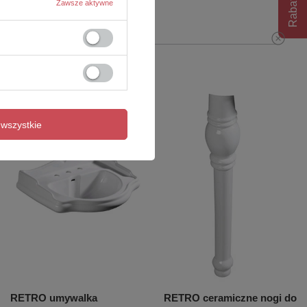
Rabat 10%
Zawsze aktywne
wszystkie
RETRO umywalka
RETRO ceramiczne nogi do