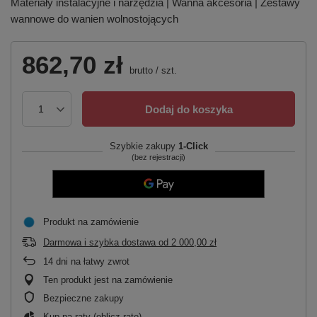
Materiały instalacyjne i narzędzia | Wanna akcesoria | Zestawy
wannowe do wanien wolnostojących
862,70 zł
brutto
/
szt.
Dodaj do koszyka
Szybkie zakupy
1-Click
(bez rejestracji)
Produkt na zamówienie
Darmowa i szybka dostawa
od
2 000,00 zł
14
dni na łatwy zwrot
Ten produkt jest na zamówienie
Bezpieczne zakupy
Kup na raty (
oblicz ratę
)