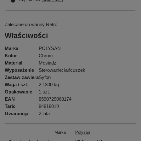
Zalecane do wanny Retro
Właściwości
Marka
POLYSAN
Kolor
Chrom
Materiał
Mosiądz
Wyposażenie
Sterowanie: łańcuszek
Zestaw zawiera
Syfon
Waga / szt.
2.1300 kg
Opakowanie
1 szt.
EAN
8590729068174
Taric
84818019
Gwarancja
2 lata
Marka
Polysan