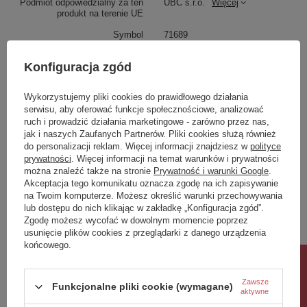
Podmiot odpowiedzialny za ten
UBC s.r.o.
Więcej
produkt na terenie UE
Symbol
71689
Produkt na zamówienie czas
37
Konfiguracja zgód
oczekiwania na dostawę z
0
produkcji (dni):
Wykorzystujemy pliki cookies do prawidłowego działania
Gwarancja w miesiącach
24
serwisu, aby oferować funkcje społecznościowe, analizować
kolor
chrom
ruch i prowadzić działania marketingowe - zarówno przez nas,
jak i naszych Zaufanych Partnerów. Pliki cookies służą również
do personalizacji reklam. Więcej informacji znajdziesz w
polityce
Potrzebujesz pomocy? Masz pytania?
prywatności
. Więcej informacji na temat warunków i prywatności
Zadaj pytanie a my odpowiemy niezwłocznie,
można znaleźć także na stronie
Prywatność i warunki Google
.
Zadaj pytanie
najciekawsze pytania i odpowiedzi publikując
Akceptacja tego komunikatu oznacza zgodę na ich zapisywanie
dla innych.
na Twoim komputerze. Możesz określić warunki przechowywania
lub dostępu do nich klikając w zakładkę „Konfiguracja zgód”.
Zgodę możesz wycofać w dowolnym momencie poprzez
usunięcie plików cookies z przeglądarki z danego urządzenia
Napisz swoją opinię
końcowego.
Rabat 10%
Twoja ocena:
Zawsze
Funkcjonalne pliki cookie (wymagane)
aktywne
5/5