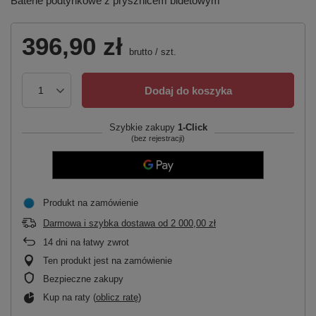
Baterie podtynkowe z prysznicem bidetowym
396,90 zł
brutto
/
szt.
Dodaj do koszyka
Szybkie zakupy
1-Click
(bez rejestracji)
Produkt na zamówienie
Darmowa i szybka dostawa
od
2 000,00 zł
14
dni na łatwy zwrot
Ten produkt jest na zamówienie
Bezpieczne zakupy
Kup na raty (
oblicz ratę
)