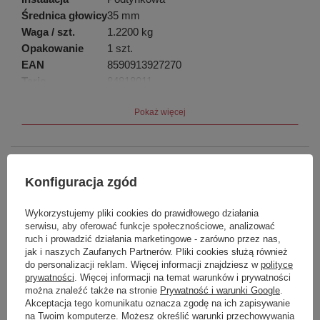
Średnica głowicy
35 mm
Waga / szt.
1.2200 kg
Opakowanie
1 szt.
EAN
8590913927270
Taric
84818011
Gwarancja
6 lat
Pokaż więcej
Marka
Sapho
Konfiguracja zgód
Podmiot odpowiedzialny za ten
UBC s.r.o.
Więcej
produkt na terenie UE
Wykorzystujemy pliki cookies do prawidłowego działania
Symbol
5541
serwisu, aby oferować funkcje społecznościowe, analizować
ruch i prowadzić działania marketingowe - zarówno przez nas,
Seria
RHAPSODY
jak i naszych Zaufanych Partnerów. Pliki cookies służą również
do personalizacji reklam. Więcej informacji znajdziesz w
polityce
Produkt na zamówienie czas
0
prywatności
. Więcej informacji na temat warunków i prywatności
oczekiwania na dostawę z
produkcji (dni):
można znaleźć także na stronie
Prywatność i warunki Google
.
Akceptacja tego komunikatu oznacza zgodę na ich zapisywanie
Gwarancja w miesiącach
72
na Twoim komputerze. Możesz określić warunki przechowywania