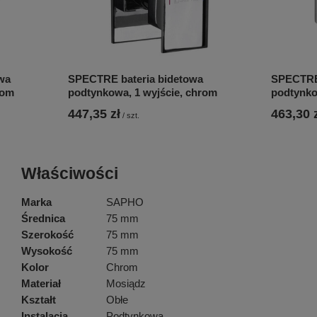
wa
SPECTRE bateria bidetowa
SPECTRE 
rom
podtynkowa, 1 wyjście, chrom
podtynko
447,35 zł
463,30 
/
szt.
Właściwości
Marka
SAPHO
Średnica
75 mm
Szerokość
75 mm
Wysokość
75 mm
Kolor
Chrom
Materiał
Mosiądz
Kształt
Obłe
Instalacja
Podtynkowa