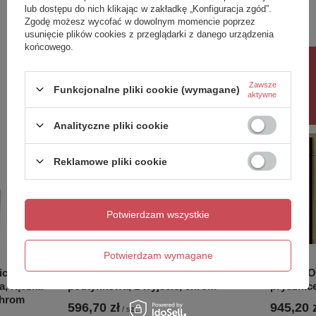
lub dostępu do nich klikając w zakładkę „Konfiguracja zgód”.
kolor
chrom
Zgodę możesz wycofać w dowolnym momencie poprzez
usunięcie plików cookies z przeglądarki z danego urządzenia
Zobacz również
końcowego.
Rabat 10%
Zawsze
Poprzedni z tej kategorii
Następny z tej kategorii
Funkcjonalne pliki cookie (wymagane)
aktywne
Analityczne pliki cookie
Reklamowe pliki cookie
Potwierdzam wszystkie
Potwierdzam wymagane
icowa
RHAPSODY bateria bidetowa
RHAPSOD
, rączka
podtynkowa, 1 wyjście, chrom
prysznic
chrom
596,70 zł
945,20 
/
szt.