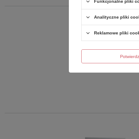
Funkcjonalne pliki 
Analityczne pliki coo
Podmiot odpowied
Reklamowe pliki coo
Produkt na zamówienie czas oczeki
Potwier