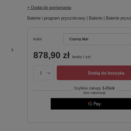
+ Dodaj do porównania
Baterie i program prysznicowy | Baterie | Baterie pry
kolor
Czarny Mat
878,90 zł
brutto
/
szt.
Dodaj do koszyka
Szybkie zakupy
1-Click
(bez rejestracji)