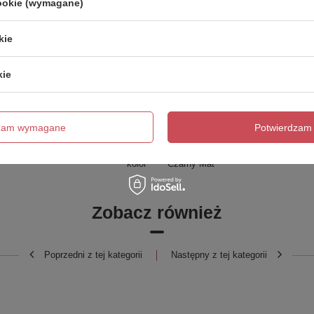
cookie (wymagane)
Marka
Sapho
kie
zialny za ten produkt na terenie UE
UBC s.r.o.
Więcej
kie
Symbol
1102-42B
Seria
LATUS
wania na dostawę z produkcji (dni):
0
dzam wymagane
Potwierdzam 
Gwarancja w miesiącach
72
kolor
Czarny Mat
Zobacz również
Poprzedni z tej kategorii
Następny z tej kategorii