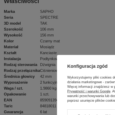
Właściwości
Marka
SAPHO
Seria
SPECTRE
3D model
TAK
Szerokość
106 mm
Wysokość
156 mm
Kolor
Czarny mat
Materiał
Mosiądz
Kształt
Kanciaste
Instalacja
Podtynkowa
Rodzaj sterowania
Dźwignia
Konfiguracja zgód
Rodzaj przełącznika
Ciśnieniowy
Średnica głowicy
42 mm
Wykorzystujemy pliki cookies d
Wyposażenie
2 funkcyjna
działania marketingowe - zarówn
Więcej informacji znajdziesz w
Waga / szt.
1.9860 kg
Prywatność i warunki Google
. 
Opakowanie
1 szt.
warunki przechowywania lub do
EAN
8590913943591
poprzez usunięcie plików cooki
Taric
84818011
Gwarancja
6 lat