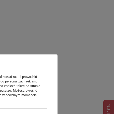
alizować ruch i prowadzić
do personalizacji reklam.
na znaleźć także na stronie
puterze. Możesz określić
fać w dowolnym momencie