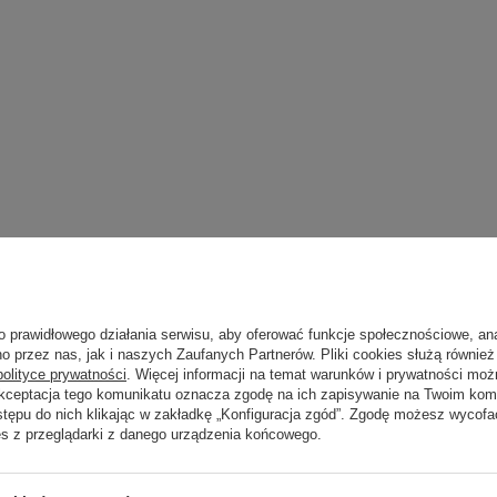
o prawidłowego działania serwisu, aby oferować funkcje społecznościowe, an
o przez nas, jak i naszych Zaufanych Partnerów. Pliki cookies służą również 
polityce prywatności
. Więcej informacji na temat warunków i prywatności moż
Akceptacja tego komunikatu oznacza zgodę na ich zapisywanie na Twoim kom
stępu do nich klikając w zakładkę „Konfiguracja zgód”. Zgodę możesz wyco
es z przeglądarki z danego urządzenia końcowego.