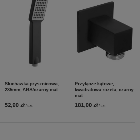
Słuchawka prysznicowa,
Przyłącze kątowe,
235mm, ABS/czarny mat
kwadratowa rozeta, czarny
mat
52,90 zł
181,00 zł
/
szt.
/
szt.