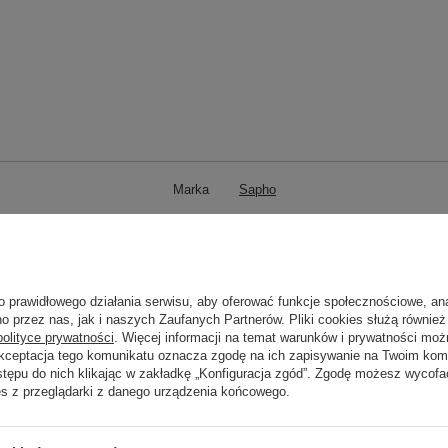
Marka
Sapho
zialny za ten produkt na terenie UE
UBC s.r.o.
Więcej
Symbol
1102-70B
Seria
LATUS
o prawidłowego działania serwisu, aby oferować funkcje społecznościowe, an
wania na dostawę z produkcji (dni):
0
o przez nas, jak i naszych Zaufanych Partnerów. Pliki cookies służą również 
polityce prywatności
. Więcej informacji na temat warunków i prywatności moż
Gwarancja w miesiącach
72
Akceptacja tego komunikatu oznacza zgodę na ich zapisywanie na Twoim kom
stępu do nich klikając w zakładkę „Konfiguracja zgód”. Zgodę możesz wyco
kolor
Czarny Mat
es z przeglądarki z danego urządzenia końcowego.
Zobacz również