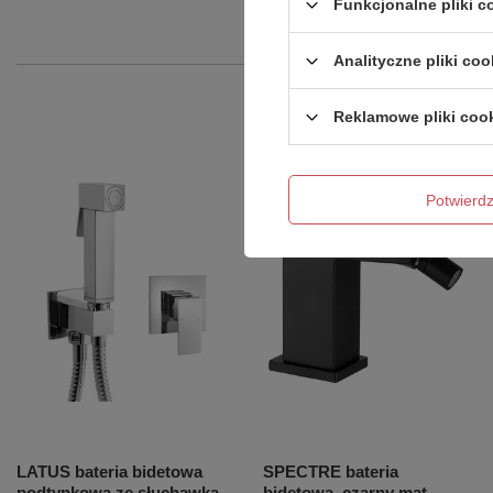
Funkcjonalne pliki 
Analityczne pliki coo
Reklamowe pliki coo
Potwier
LATUS bateria bidetowa
SPECTRE bateria
podtynkowa ze słuchawką
bidetowa, czarny mat