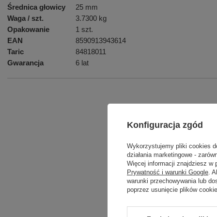
Średnica głowicy
25 mm
Waga / szt.
3.7300 kg
Opakowanie
1 szt.
EAN
8590913943614
Taric
84818011
Gwarancja
6 lat
Podmiot odpowied
Konfiguracja zgód
Wykorzystujemy pliki cookies d
Produkt na zamówienie czas oczeki
działania marketingowe - zarówn
Więcej informacji znajdziesz w
Prywatność i warunki Google
. 
warunki przechowywania lub do
poprzez usunięcie plików cooki