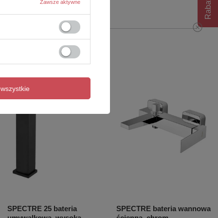
Rabat 10%
Zawsze aktywne
wszystkie
SPECTRE 25 bateria
SPECTRE bateria wannowa
umywalkowa, wysoka,
ścienna, chrom