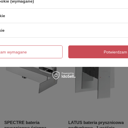
cookie (wymagane)
kie
Poprzedni z tej kategorii
Następny z tej kategorii
kie
dzam wymagane
Potwierdzam 
SPECTRE bateria
LATUS bateria prysznicowa
prysznicowa ścienna,
podtynkowa , 1 wyjście,