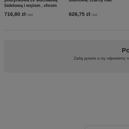
bidetową i wężem , chrom
716,80 zł
626,75 zł
/
szt.
/
szt.
Po
Zadaj pytanie a my odpowiemy ni