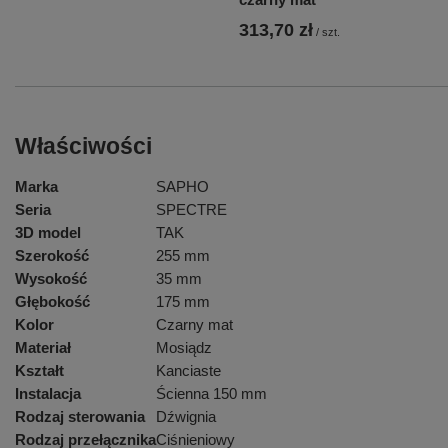
313,70 zł
/
szt.
Właściwości
Marka
SAPHO
Seria
SPECTRE
3D model
TAK
Szerokość
255 mm
Wysokość
35 mm
Głębokość
175 mm
Kolor
Czarny mat
Materiał
Mosiądz
Kształt
Kanciaste
Instalacja
Ścienna 150 mm
Rodzaj sterowania
Dźwignia
Rodzaj przełącznika
Ciśnieniowy