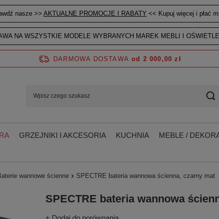
awdź nasze >>
AKTUALNE PROMOCJE I RABATY
<< Kupuj więcej i płać mn
WA NA WSZYSTKIE MODELE WYBRANYCH MAREK MEBLI I OŚWIETLE
DARMOWA DOSTAWA
od 2 000,00 zł
RA
GRZEJNIKI I AKCESORIA
KUCHNIA
MEBLE / DEKORA
Baterie wannowe ścienne
SPECTRE bateria wannowa ścienna, czarny mat
SPECTRE bateria wannowa ścienn
+ Dodaj do porównania