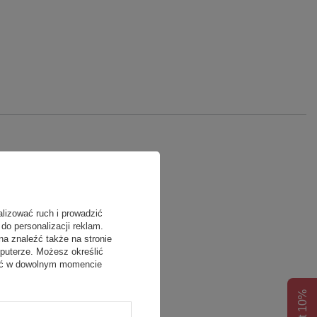
alizować ruch i prowadzić
do personalizacji reklam.
na znaleźć także na stronie
puterze. Możesz określić
fać w dowolnym momencie