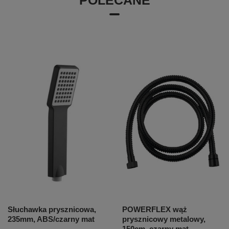
POLECANE
Słuchawka prysznicowa,
POWERFLEX wąż
235mm, ABS/czarny mat
prysznicowy metalowy,
150cm, czarny mat