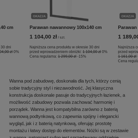
OKAZJA
OKAZJA
140 cm
Parawan nawannowy 100x140 cm
Parawan
1 104,00 zł
1 189,00
/
szt.
 30 dni
Najniższa cena produktu w okresie 30 dni
Najniższa c
04,00 zł
0%
przed wprowadzeniem obniżki:
1 104,00 zł
0%
przed wpro
Cena regularna:
1 299,00 zł
-15%
1 161,00 zł
Cena regul
Wanna pod zabudowę, doskonała dla tych, którzy cenią
sobie tradycyjny styl i niezawodność. Jej klasyczna
konstrukcja doskonale pasuje do tradycyjnych łazienek, a
możliwość zabudowy pozwala zachować harmonię i
porządek. Wanna jest kompatybilna zarówno z baterią
wannową podtynkową, co zapewnia spójny i elegancki
wygląd, jak i z baterią natynkową, oferując prostotę
montażu i łatwy dostęp do elementów. Nóżki są w zestawie
z wanną, natomiast syfon jest sprzedawany oddzielnie.