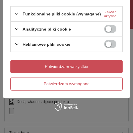
Rabat 10%
Zawsze
Funkcjonalne pliki cookie (wymagane)
aktywne
Napisz swoją opinię
Analityczne pliki cookie
Twoja ocena:
Reklamowe pliki cookie
5/5
Treść twojej opinii
Potwierdzam wszystkie
Potwierdzam wymagane
Dodaj własne zdjęcie produktu:
Twoje imię