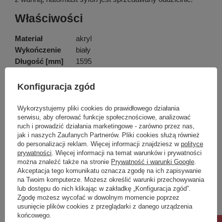
Właściwości
Materiał
akryl
Wykończenie
biały
Długość [mm]
1595
Wysokość [mm]
410
pojemność [l]
170
Konfiguracja zgód
Pokaż więcej
Sposób montażu
na stelażu
Szerokość [mm]
700
Wykorzystujemy pliki cookies do prawidłowego działania
serwisu, aby oferować funkcje społecznościowe, analizować
Antybakteryjność
Tak
ruch i prowadzić działania marketingowe - zarówno przez nas,
Głębokość [mm]
305
Marka
Deante
jak i naszych Zaufanych Partnerów. Pliki cookies służą również
do personalizacji reklam. Więcej informacji znajdziesz w
polityce
Podmiot odpowiedzialny za ten
Deante Sp. z o. o.
Więcej
prywatności
. Więcej informacji na temat warunków i prywatności
produkt na terenie UE
można znaleźć także na stronie
Prywatność i warunki Google
.
Akceptacja tego komunikatu oznacza zgodę na ich zapisywanie
Symbol
KTJ_016W
na Twoim komputerze. Możesz określić warunki przechowywania
lub dostępu do nich klikając w zakładkę „Konfiguracja zgód”.
Potrzebujesz pomocy? Masz pytania?
Zgodę możesz wycofać w dowolnym momencie poprzez
usunięcie plików cookies z przeglądarki z danego urządzenia
Zadaj pytanie a my odpowiemy niezwłocznie,
Zadaj pytanie
najciekawsze pytania i odpowiedzi publikując
końcowego.
dla innych.