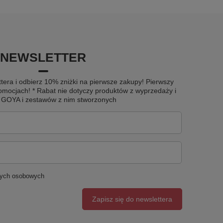
NEWSLETTER
tera i odbierz 10% zniżki na pierwsze zakupy! Pierwszy
omocjach! * Rabat nie dotyczy produktów z wyprzedaży i
u GOYA i zestawów z nim stworzonych
nych osobowych
Zapisz się do newslettera