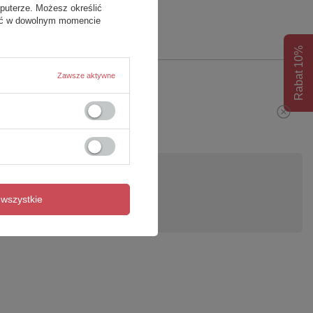
puterze. Możesz określić
fać w dowolnym momencie
Rabat 10%
Zawsze aktywne
pytanie
wszystkie