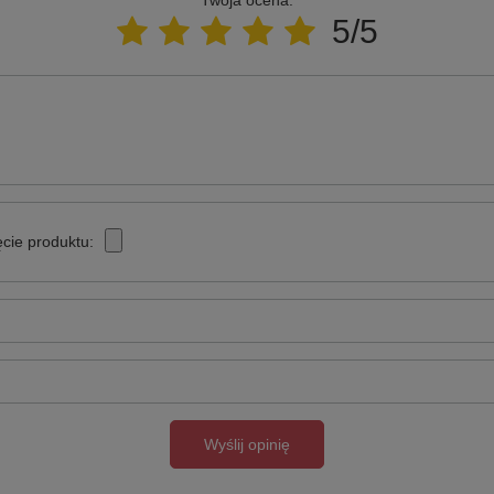
5/5
cie produktu:
Wyślij opinię