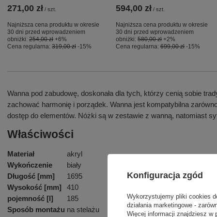
271,00 zł
594,00 zł
/
szt.
/
szt.
Najniższa cena produktu w okresie
Najniższa cena produktu w okresie
30 dni przed wprowadzeniem
30 dni przed wprowadzeniem
obniżki:
254,00 zł
+6%
obniżki:
580,00 zł
+2%
Cena regularna:
319,00 zł
-15%
Cena regularna:
699,00 zł
-15%
Wanna pod zabudowę, doskonała dla tych, którzy cenią sobie trad
zachować harmonię i porządek. Wanna jest kompatybilna zarówno z
dostęp do elementów. Nóżki są w zestawie z wanną, natomiast syf
Właściwości
Materiał
akryl
Wykończenie
biały
Konfiguracja zgód
Długość [mm]
1695
Wysokość [mm]
410
Wykorzystujemy pliki cookies d
pojemność [l]
185
działania marketingowe - zarówn
Sposób montażu
na stelażu
Więcej informacji znajdziesz w