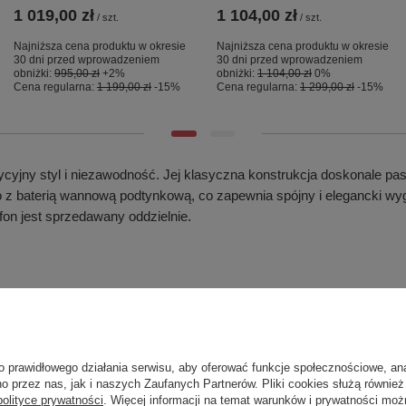
1 019,00 zł
1 104,00 zł
/
szt.
/
szt.
Najniższa cena produktu w okresie
Najniższa cena produktu w okresie
30 dni przed wprowadzeniem
30 dni przed wprowadzeniem
obniżki:
995,00 zł
+2%
obniżki:
1 104,00 zł
0%
Cena regularna:
1 199,00 zł
-15%
Cena regularna:
1 299,00 zł
-15%
ycyjny styl i niezawodność. Jej klasyczna konstrukcja doskonale p
 baterią wannową podtynkową, co zapewnia spójny i elegancki wygląd
on jest sprzedawany oddzielnie.
o prawidłowego działania serwisu, aby oferować funkcje społecznościowe, an
o przez nas, jak i naszych Zaufanych Partnerów. Pliki cookies służą również 
polityce prywatności
. Więcej informacji na temat warunków i prywatności moż