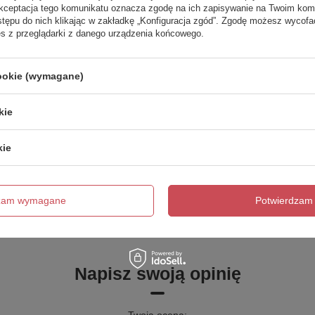
Akceptacja tego komunikatu oznacza zgodę na ich zapisywanie na Twoim kom
stępu do nich klikając w zakładkę „Konfiguracja zgód”. Zgodę możesz wyco
es z przeglądarki z danego urządzenia końcowego.
cookie (wymagane)
Marka
Deante
zialny za ten produkt na terenie UE
Deante Sp. z o. o.
Więcej
kie
Symbol
KTJ_017W
kie
trzebujesz pomocy? Masz pytania?
Zadaj 
ezwłocznie, najciekawsze pytania i odpowiedzi publikując dla
dzam wymagane
Potwierdzam 
innych.
Napisz swoją opinię
Twoja ocena: