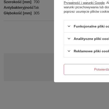
Szerokość [mm]
700
Prywatność i warunki Google
. 
Antybakteryjność
Tak
warunki przechowywania lub do
poprzez usunięcie plików cooki
Głębokość [mm]
305
Funkcjonalne pliki 
Podmiot odpowied
Analityczne pliki coo
Reklamowe pliki coo
Po
Zadaj pytanie a my odpowiemy ni
Potwier