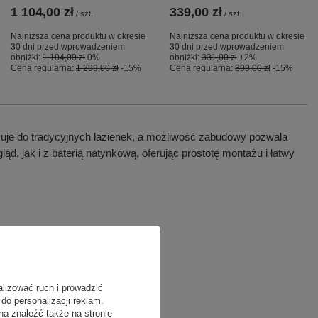
1 104,00 zł
339,00 zł
/
szt.
/
szt.
Najniższa cena produktu w okresie
Najniższa cena produktu w okresie
30 dni przed wprowadzeniem
30 dni przed wprowadzeniem
obniżki:
1 104,00 zł
0%
obniżki:
331,00 zł
+2%
Cena regularna:
1 299,00 zł
-15%
Cena regularna:
399,00 zł
-15%
asuje do tradycyjnych łazienek, a możliwość zabudowy pozwala
, jak i z baterią natynkową, oferując prostotę montażu i łatwy
alizować ruch i prowadzić
do personalizacji reklam.
na znaleźć także na stronie