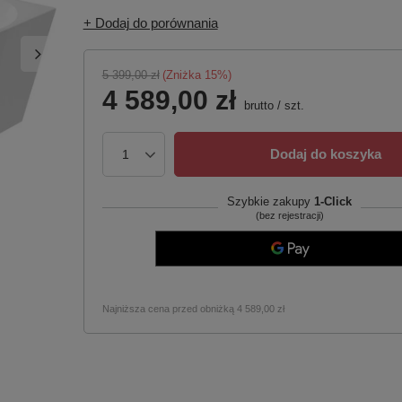
+ Dodaj do porównania
5 399,00 zł
(Zniżka
15
%)
4 589,00 zł
brutto
/
szt.
Dodaj do koszyka
Szybkie zakupy
1-Click
(bez rejestracji)
Najniższa cena przed obniżką
4 589,00 zł