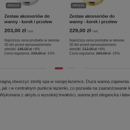
OKAZJA
OKAZJA
Zestaw akcesoriów do
Zestaw akcesoriów do
wanny - korek i przelew
wanny - korek i przelew
203,00 zł
229,00 zł
/
szt.
/
szt.
Najniższa cena produktu w okresie
Najniższa cena produktu w okresie
30 dni przed wprowadzeniem
30 dni przed wprowadzeniem
obniżki:
186,00 zł
+9%
obniżki:
212,00 zł
+8%
Cena regularna:
239,00 zł
-15%
Cena regularna:
269,00 zł
-15%
ragną stworzyć strefę spa w swojej łazience. Duża wanna zapewnia wy
 jak i w centralnym punkcie łazienki, co pozwala na zaaranżowanie k
 Wykonana z akrylu o wysokiej trwałości, wanna jest elegancka i łatwa