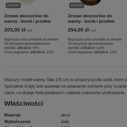
OKAZJA
OKAZJA
Zestaw akcesoriów do
Zestaw akcesoriów do
wanny - korek i przelew
wanny - korek i przelew
203,00 zł
254,00 zł
/
szt.
/
szt.
Najniższa cena produktu w okresie
Najniższa cena produktu w okresie
30 dni przed wprowadzeniem
30 dni przed wprowadzeniem
obniżki:
186,00 zł
+9%
obniżki:
229,00 zł
+10%
Cena regularna:
239,00 zł
-15%
Cena regularna:
299,00 zł
-15%
Dłuższy model wanny Silia 170 cm to propozycja dla osób, które p
Specjalnie ścięty bok pozwala na ustawienie zarówno przy ścianie,
clack, co dodaje funkcjonalności i ułatwia codzienne użytkowanie.
Właściwości
Materiał
akryl
Wykończenie
biały