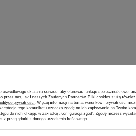
Marka
Deante
zialny za ten produkt na terenie UE
Deante Sp. z o. o.
Więcej
o prawidłowego działania serwisu, aby oferować funkcje społecznościowe, an
Symbol
KDS_017L
o przez nas, jak i naszych Zaufanych Partnerów. Pliki cookies służą również 
polityce prywatności
. Więcej informacji na temat warunków i prywatności moż
Seria
Silia
Akceptacja tego komunikatu oznacza zgodę na ich zapisywanie na Twoim kom
stępu do nich klikając w zakładkę „Konfiguracja zgód”. Zgodę możesz wyco
es z przeglądarki z danego urządzenia końcowego.
Zobacz również