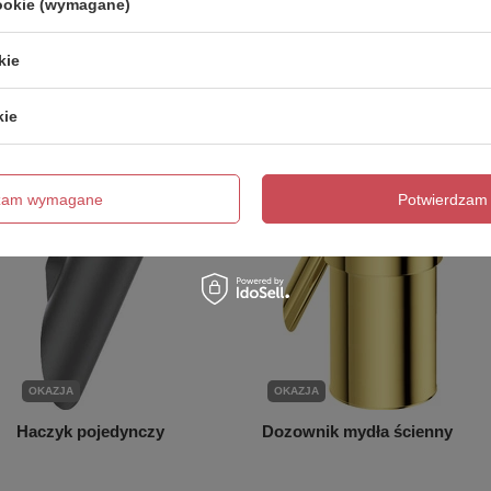
cookie (wymagane)
Poprzedni z tej kategorii
Następny z tej kategorii
kie
kie
dzam wymagane
Potwierdzam 
OKAZJA
OKAZJA
Haczyk pojedynczy
Dozownik mydła ścienny