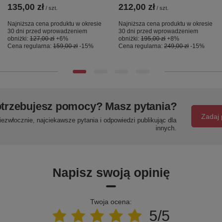
135,00 zł
212,00 zł
/
szt.
/
szt.
Najniższa cena produktu w okresie
Najniższa cena produktu w okresie
30 dni przed wprowadzeniem
30 dni przed wprowadzeniem
obniżki:
127,00 zł
+6%
obniżki:
195,00 zł
+8%
Cena regularna:
159,00 zł
-15%
Cena regularna:
249,00 zł
-15%
trzebujesz pomocy? Masz pytania?
Zadaj 
ezwłocznie, najciekawsze pytania i odpowiedzi publikując dla
innych.
Napisz swoją opinię
Twoja ocena:
5/5