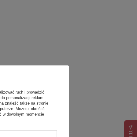
alizować ruch i prowadzić
do personalizacji reklam.
na znaleźć także na stronie
puterze. Możesz określić
fać w dowolnym momencie