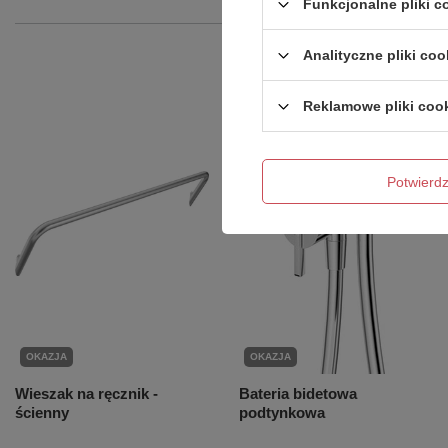
Funkcjonalne pliki 
Analityczne pliki coo
Reklamowe pliki coo
Potwier
OKAZJA
OKAZJA
Wieszak na ręcznik -
Bateria bidetowa
ścienny
podtynkowa