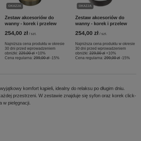
OKAZJA
OKAZJA
Zestaw akcesoriów do
Zestaw akcesoriów do
wanny - korek i przelew
wanny - korek i przelew
254,00 zł
254,00 zł
/
szt.
/
szt.
Najniższa cena produktu w okresie
Najniższa cena produktu w okresie
30 dni przed wprowadzeniem
30 dni przed wprowadzeniem
obniżki:
229,00 zł
+10%
obniżki:
229,00 zł
+10%
Cena regularna:
299,00 zł
-15%
Cena regularna:
299,00 zł
-15%
jątkowy komfort kąpieli, idealny do relaksu po długim dniu.
ażdej przestrzeni. W zestawie znajduje się syfon oraz korek click-
 w pielęgnacji.