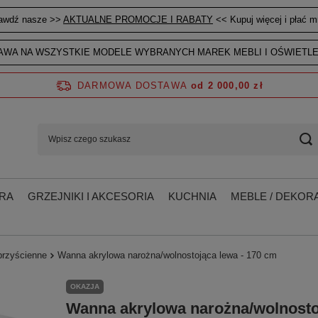
awdź nasze >>
AKTUALNE PROMOCJE I RABATY
<< Kupuj więcej i płać mn
WA NA WSZYSTKIE MODELE WYBRANYCH MAREK MEBLI I OŚWIETLE
DARMOWA DOSTAWA
od 2 000,00 zł
RA
GRZEJNIKI I AKCESORIA
KUCHNIA
MEBLE / DEKORA
przyścienne
Wanna akrylowa narożna/wolnostojąca lewa - 170 cm
OKAZJA
Wanna akrylowa narożna/wolnosto