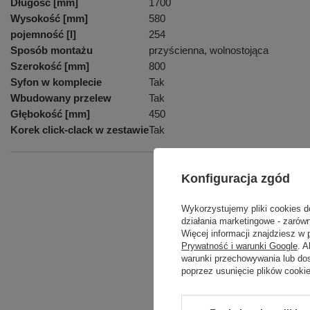
Długość [mm]
1700
Wysokość [mm]
580
pojemność [l]
254
Sposób montażu
przyścienna, wolnostojąca
Szerokość [mm]
800
Syfon w komplecie
Tak
Wbudowany przelew
Tak
Głębokość [mm]
450
Korek click-clack w zestawie
Tak
Konfiguracja zgód
Podmiot odpowied
Wykorzystujemy pliki cookies d
działania marketingowe - zarówn
Więcej informacji znajdziesz w
Prywatność i warunki Google
. 
warunki przechowywania lub do
poprzez usunięcie plików cooki