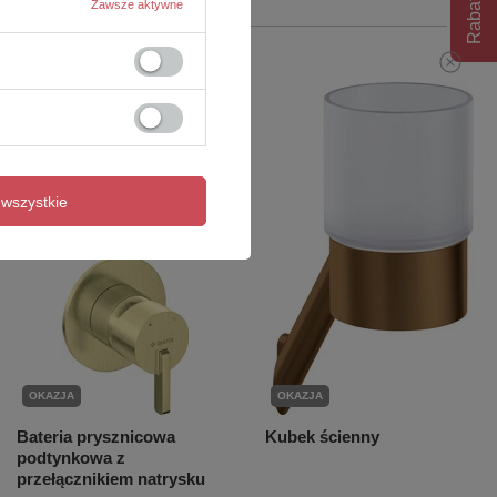
Rabat 10%
Zawsze aktywne
wszystkie
OKAZJA
OKAZJA
Bateria prysznicowa
Kubek ścienny
podtynkowa z
przełącznikiem natrysku