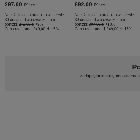
297,00 zł
892,00 zł
/
szt.
/
szt.
Najniższa cena produktu w okresie
Najniższa cena produktu w okresie
30 dni przed wprowadzeniem
30 dni przed wprowadzeniem
obniżki:
271,00 zł
+9%
obniżki:
807,00 zł
+10%
Cena regularna:
349,00 zł
-15%
Cena regularna:
1 049,00 zł
-15%
Po
Zadaj pytanie a my odpowiemy ni