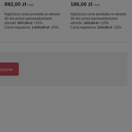
892,00 zł
186,00 zł
/
szt.
/
szt.
Najniższa cena produktu w okresie
Najniższa cena produktu w okresie
30 dni przed wprowadzeniem
30 dni przed wprowadzeniem
obniżki:
807,00 zł
+10%
obniżki:
169,00 zł
+10%
Cena regularna:
1 049,00 zł
-15%
Cena regularna:
219,00 zł
-15%
pytanie