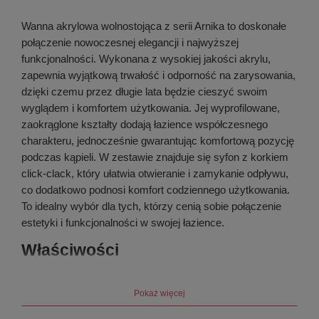
Wanna akrylowa wolnostojąca z serii Arnika to doskonałe
połączenie nowoczesnej elegancji i najwyższej
funkcjonalności. Wykonana z wysokiej jakości akrylu,
zapewnia wyjątkową trwałość i odporność na zarysowania,
dzięki czemu przez długie lata będzie cieszyć swoim
wyglądem i komfortem użytkowania. Jej wyprofilowane,
zaokrąglone kształty dodają łazience współczesnego
charakteru, jednocześnie gwarantując komfortową pozycję
podczas kąpieli. W zestawie znajduje się syfon z korkiem
click-clack, który ułatwia otwieranie i zamykanie odpływu,
co dodatkowo podnosi komfort codziennego użytkowania.
To idealny wybór dla tych, którzy cenią sobie połączenie
estetyki i funkcjonalności w swojej łazience.
Właściwości
Materiał
akryl
Pokaż więcej
Wykończenie
biały
Długość [mm]
1600