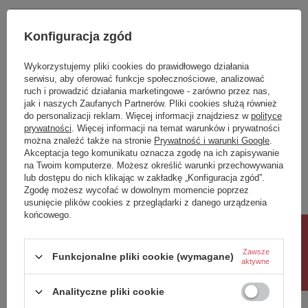
Wysokość [mm]
720
pojemność [l]
169
Marka
Deante
Konfiguracja zgód
Sposób montażu
wolnostojąca
Podmiot odpowiedzialny za ten
Deante Sp. z o. o.
Więcej
Szerokość [mm]
720
produkt na terenie UE
Wykorzystujemy pliki cookies do prawidłowego działania
Syfon w komplecie
Tak
serwisu, aby oferować funkcje społecznościowe, analizować
Symbol
KDA_016W
Wbudowany przelew
Tak
ruch i prowadzić działania marketingowe - zarówno przez nas,
Głębokość [mm]
Seria
450
Arnika
jak i naszych Zaufanych Partnerów. Pliki cookies służą również
do personalizacji reklam. Więcej informacji znajdziesz w
polityce
Korek click-clack w zestawie
Tak
prywatności
. Więcej informacji na temat warunków i prywatności
Zobacz również
można znaleźć także na stronie
Prywatność i warunki Google
.
Akceptacja tego komunikatu oznacza zgodę na ich zapisywanie
na Twoim komputerze. Możesz określić warunki przechowywania
Poprzedni z tej kategorii
Następny z tej kategorii
lub dostępu do nich klikając w zakładkę „Konfiguracja zgód”.
Zgodę możesz wycofać w dowolnym momencie poprzez
usunięcie plików cookies z przeglądarki z danego urządzenia
końcowego.
Rabat 10%
Zawsze
Funkcjonalne pliki cookie (wymagane)
aktywne
Analityczne pliki cookie