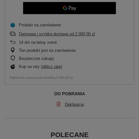
Produkt na zamówienie
Darmowa i szybka dostawa
od
2 000,00 zł
14
dni na łatwy zwrot
Ten produkt jest na zamówienie
Bezpieczne zakupy
Kup na raty (
oblicz ratę
)
Najniższa cena przed obniżką
4 164,00 zł
DO POBRANIA
Deklaracja
POLECANE