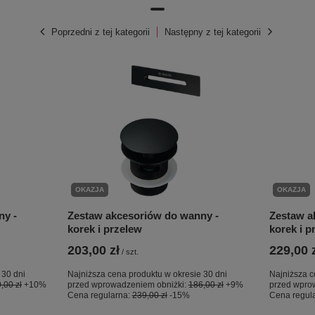
Poprzedni z tej kategorii
Następny z tej kategorii
OKAZJA
OKAZJA
ny -
Zestaw akcesoriów do wanny -
Zestaw a
korek i przelew
korek i p
203,00 zł
229,00 
/
szt.
 30 dni
Najniższa cena produktu w okresie 30 dni
Najniższa c
,00 zł
+10%
przed wprowadzeniem obniżki:
186,00 zł
+9%
przed wpro
Cena regularna:
239,00 zł
-15%
Cena regul