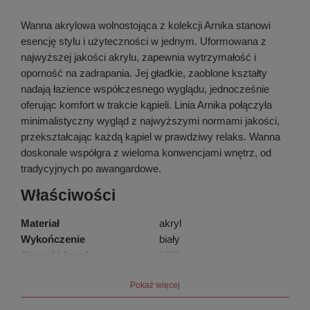
Wanna akrylowa wolnostojąca z kolekcji Arnika stanowi
esencję stylu i użyteczności w jednym. Uformowana z
najwyższej jakości akrylu, zapewnia wytrzymałość i
oporność na zadrapania. Jej gładkie, zaoblone kształty
nadają łazience współczesnego wyglądu, jednocześnie
oferując komfort w trakcie kąpieli. Linia Arnika połączyła
minimalistyczny wygląd z najwyższymi normami jakości,
przekształcając każdą kąpiel w prawdziwy relaks. Wanna
doskonale współgra z wieloma konwencjami wnętrz, od
tradycyjnych po awangardowe.
Właściwości
Materiał
akryl
Wykończenie
biały
Długość [mm]
1700
Wysokość [mm]
720
Pokaż więcej
pojemność [l]
180
Sposób montażu
wolnostojąca