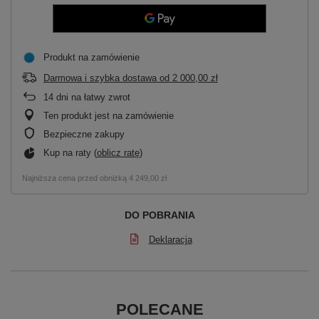
Produkt na zamówienie
Darmowa i szybka dostawa
od
2 000,00 zł
14
dni na łatwy zwrot
Ten produkt jest na zamówienie
Bezpieczne zakupy
Kup na raty (
oblicz ratę
)
Najniższa cena przed obniżką
4 249,00 zł
DO POBRANIA
Deklaracja
POLECANE