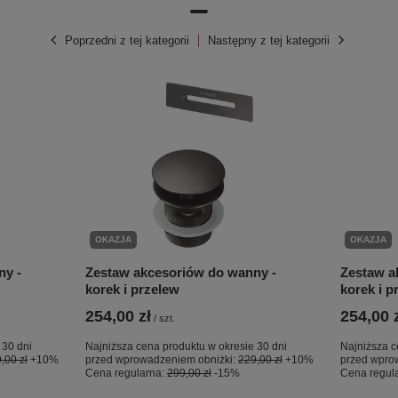
Poprzedni z tej kategorii
Następny z tej kategorii
OKAZJA
OKAZJA
ny -
Zestaw akcesoriów do wanny -
Zestaw a
korek i przelew
korek i p
254,00 zł
254,00 
/
szt.
 30 dni
Najniższa cena produktu w okresie 30 dni
Najniższa c
,00 zł
+10%
przed wprowadzeniem obniżki:
229,00 zł
+10%
przed wpro
Cena regularna:
299,00 zł
-15%
Cena regul