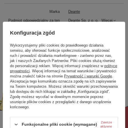
Szerokość [mm]
720
Syfon w komplecie
Tak
Marka
Deante
Wbudowany przelew
Tak
Podmiot odpowiedzialny za ten
Deante Sp. z o. o.
Więcej
Głębokość [mm]
450
produkt na terenie UE
Korek click-clack w zestawie
Tak
Konfiguracja zgód
Symbol
KDA_017W
Seria
Arnika
Wykorzystujemy pliki cookies do prawidłowego działania
serwisu, aby oferować funkcje społecznościowe, analizować
Zobacz również
ruch i prowadzić działania marketingowe - zarówno przez nas,
jak i naszych Zaufanych Partnerów. Pliki cookies służą również
do personalizacji reklam. Więcej informacji znajdziesz w
polityce
prywatności
. Więcej informacji na temat warunków i prywatności
Poprzedni z tej kategorii
Następny z tej kategorii
można znaleźć także na stronie
Prywatność i warunki Google
.
Akceptacja tego komunikatu oznacza zgodę na ich zapisywanie
na Twoim komputerze. Możesz określić warunki przechowywania
lub dostępu do nich klikając w zakładkę „Konfiguracja zgód”.
Zgodę możesz wycofać w dowolnym momencie poprzez
usunięcie plików cookies z przeglądarki z danego urządzenia
końcowego.
Rabat 10%
Zawsze
Funkcjonalne pliki cookie (wymagane)
aktywne