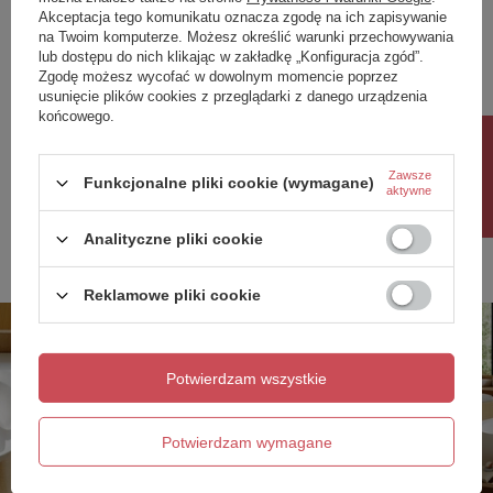
Akceptacja tego komunikatu oznacza zgodę na ich zapisywanie
Waga netto: 146 kg
GWARANCJA PRODUCENTA NA 5 LAT
na Twoim komputerze. Możesz określić warunki przechowywania
lub dostępu do nich klikając w zakładkę „Konfiguracja zgód”.
Producent gwarantuje naprawę lub wymianę sprzętu do 60
Pojemność całkowita: 323 l
Zgodę możesz wycofać w dowolnym momencie poprzez
miesięcy od daty zakupu. Skontaktuj się ze sklepem za
pośrednictwem formularza reklamacji aby
zamówić kuriera który
usunięcie plików cookies z przeglądarki z danego urządzenia
Pojemność kąpielowa: 149 l
odbierze sprzęt z Twojego domu.
końcowego.
Gwarancja: 5 lat
Rabat 10%
Zakres tolerancji wymiarów:
Zobacz również
Zawsze
Funkcjonalne pliki cookie (wymagane)
aktywne
Długość: -5 / +5 mm
Analityczne pliki cookie
Poprzedni z tej kategorii
Następny z tej kategorii
Szerokość: -5 / +5 mm
Wysokość: -5 / +5 mm
Reklamowe pliki cookie
Wanna w standardzie zawiera:
• syfon z maskownicą z materiału w kolorze
Potwierdzam wszystkie
czyszczony od góry
• pasy transportowe (2 sztuki)
Potwierdzam wymagane
• styropianowe bloki do montażu wanny (2 sztuki)