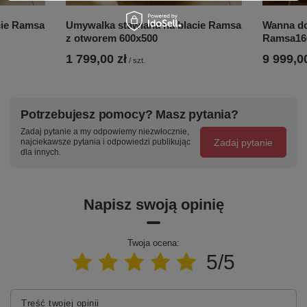
• instrukcja montażu
• zasady pielęgnacji
cie Ramsa
Umywalka stawiana na blacie Ramsa
Wanna do
z otworem 600x500
Ramsa160
• warunki gwarancji
1 799,00 zł
9 999,00
/
szt.
Uwaga: Syfon wannowy jest ukryty pod dnem wanny.
Nie wymaga podkuwania posadzki. Możliwość
nieodpłatnego przygotowania otworów w półce wanny.
Patrz strona 30.
Potrzebujesz pomocy? Masz pytania?
Zadaj pytanie a my odpowiemy niezwłocznie,
Zadaj pytanie
najciekawsze pytania i odpowiedzi publikując
dla innych.
Napisz swoją opinię
Za co klienci kochają RAMSĘ
Twoja ocena:
Jest wiele powodów, dla których warto wybrać wannę i
5/5
umywalkę z kolekcji RAMSA. Ale cztery są
najważniejsze.
Jakość
Treść twojej opinii