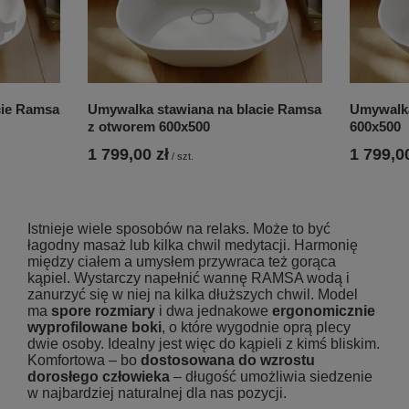
cie Ramsa
Umywalka stawiana na blacie Ramsa
Umywalka
z otworem 600x500
600x500
1 799,00 zł
1 799,00
/
szt.
Istnieje wiele sposobów na relaks. Może to być
łagodny masaż lub kilka chwil medytacji. Harmonię
między ciałem a umysłem przywraca też gorąca
kąpiel. Wystarczy napełnić wannę RAMSA wodą i
zanurzyć się w niej na kilka dłuższych chwil. Model
ma
spore rozmiary
i dwa jednakowe
ergonomicznie
wyprofilowane boki
, o które wygodnie oprą plecy
dwie osoby. Idealny jest więc do kąpieli z kimś bliskim.
Komfortowa – bo
dostosowana do wzrostu
dorosłego człowieka
– długość umożliwia siedzenie
w najbardziej naturalnej dla nas pozycji.