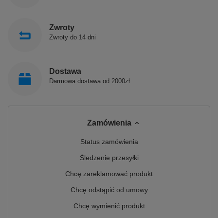
Zwroty
Zwroty do 14 dni
Dostawa
Darmowa dostawa od 2000zł
®
Materiał AQUASTONE
Zamówienia
Pielęgnacja
Produkty są łatwe do utrzymania w czystości.
Status zamówienia
Skorzystaj z naszej rekomendacji pielęgnacji.
Śledzenie przesyłki
Naprawa
Chcę zareklamować produkt
Niewielkie uszkodzenia, w przeciwieństwie do innych
materiałów, można łatwo naprawić używając naszych
Chcę odstąpić od umowy
zestawów naprawczych.
Chcę wymienić produkt
Ergonomia