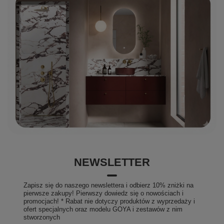
wyprofilowane, że z relaksujących kąpieli mogą
korzystać dwie dorosłe osoby. FJORDD to łazienka
idealnie dopasowana do Ciebie i Twojej rodziny.
Własny rytuał SPA
Kąpiel relaksuje, leczy i zmniejsza ryzyko depresji.
Efekty kąpieli są podobne do tych po masażu. Woda w
temperaturze 36-38 stopni Celsjusza odpręża mięśnie,
poprawia ich elastyczność, redukuje skurcze i
napięciowe bóle głowy. Stwórz swój własny rytuał, by
dać odpocząć ciału i duszy. Poprawa zdrowia i
nastroju to najlepsza inwestycja.
NEWSLETTER
Zapisz się do naszego newslettera i odbierz 10% zniżki na
pierwsze zakupy! Pierwszy dowiedz się o nowościach i
promocjach! * Rabat nie dotyczy produktów z wyprzedaży i
ofert specjalnych oraz modelu GOYA i zestawów z nim
stworzonych