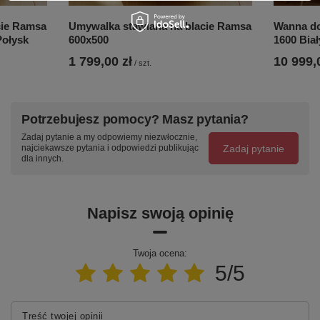
• instrukcja montażu
• zasady pielęgnacji
cie Ramsa
Umywalka stawiana na blacie Ramsa
Wanna do
Połysk
600x500
1600 Biał
• warunki gwarancji
1 799,00 zł
10 999,
/
szt.
Uwaga: Syfon wannowy jest ukryty pod dnem wanny.
Nie wymaga podkuwania posadzki. Możliwość
nieodpłatnego przygotowania otworów w półce wanny.
Patrz strona 30.
Potrzebujesz pomocy? Masz pytania?
Zadaj pytanie a my odpowiemy niezwłocznie,
Zadaj pytanie
najciekawsze pytania i odpowiedzi publikując
dla innych.
Napisz swoją opinię
Za co klienci kochają RAMSĘ
Twoja ocena:
Jest wiele powodów, dla których warto wybrać wannę i
5/5
umywalkę z kolekcji RAMSA. Ale cztery są
najważniejsze.
Jakość
Treść twojej opinii