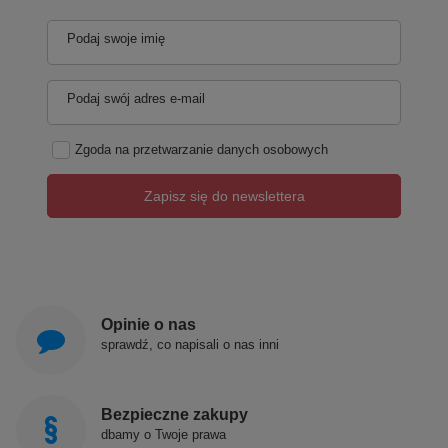
Podaj swoje imię
Podaj swój adres e-mail
Zgoda na przetwarzanie danych osobowych
Zapisz się do newslettera
®
Materiał AQUASTONE
Opinie o nas
Pielęgnacja
sprawdź, co napisali o nas inni
Produkty są łatwe do utrzymania w czystości.
Skorzystaj z naszej rekomendacji pielęgnacji.
Naprawa
Bezpieczne zakupy
dbamy o Twoje prawa
Niewielkie uszkodzenia, w przeciwieństwie do innych