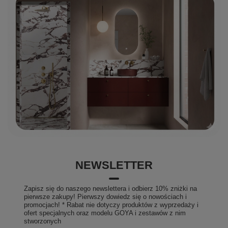
wyprofilowane, że z relaksujących kąpieli mogą
korzystać dwie dorosłe osoby. FJORDD to łazienka
idealnie dopasowana do Ciebie i Twojej rodziny.
Własny rytuał SPA
Kąpiel relaksuje, leczy i zmniejsza ryzyko depresji.
Efekty kąpieli są podobne do tych po masażu. Woda w
temperaturze 36-38 stopni Celsjusza odpręża mięśnie,
poprawia ich elastyczność, redukuje skurcze i
napięciowe bóle głowy. Stwórz swój własny rytuał, by
dać odpocząć ciału i duszy. Poprawa zdrowia i
nastroju to najlepsza inwestycja.
NEWSLETTER
Zapisz się do naszego newslettera i odbierz 10% zniżki na
pierwsze zakupy! Pierwszy dowiedz się o nowościach i
promocjach! * Rabat nie dotyczy produktów z wyprzedaży i
ofert specjalnych oraz modelu GOYA i zestawów z nim
stworzonych