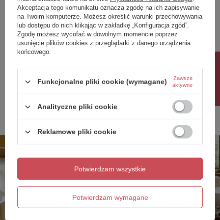
Akceptacja tego komunikatu oznacza zgodę na ich zapisywanie
Waga netto: 146 kg
GWARANCJA PRODUCENTA NA 5 LAT
na Twoim komputerze. Możesz określić warunki przechowywania
lub dostępu do nich klikając w zakładkę „Konfiguracja zgód”.
Producent gwarantuje naprawę lub wymianę sprzętu do 60
Pojemność całkowita: 323 l
Zgodę możesz wycofać w dowolnym momencie poprzez
miesięcy od daty zakupu. Skontaktuj się ze sklepem za
pośrednictwem formularza reklamacji aby
zamówić kuriera który
usunięcie plików cookies z przeglądarki z danego urządzenia
Pojemność kąpielowa: 149 l
odbierze sprzęt z Twojego domu.
końcowego.
Gwarancja: 5 lat
Rabat 10%
Zakres tolerancji wymiarów:
Zobacz również
Zawsze
Funkcjonalne pliki cookie (wymagane)
aktywne
Długość: -5 / +5 mm
Analityczne pliki cookie
Poprzedni z tej kategorii
Następny z tej kategorii
Szerokość: -5 / +5 mm
Wysokość: -5 / +5 mm
Reklamowe pliki cookie
Wanna w standardzie zawiera:
• syfon z maskownicą z materiału w kolorze
Potwierdzam wszystkie
czyszczony od góry
• pasy transportowe (2 sztuki)
Potwierdzam wymagane
• styropianowe bloki do montażu wanny (2 sztuki)