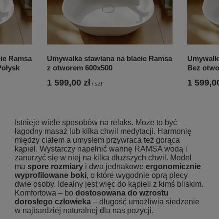
cie Ramsa
Umywalka stawiana na blacie Ramsa
Umywalka
Połysk
z otworem 600x500
Bez otwo
1 599,00 zł
1 599,00
/
szt.
Istnieje wiele sposobów na relaks. Może to być
łagodny masaż lub kilka chwil medytacji. Harmonię
między ciałem a umysłem przywraca też gorąca
kąpiel. Wystarczy napełnić wannę RAMSA wodą i
zanurzyć się w niej na kilka dłuższych chwil. Model
ma
spore rozmiary
i dwa jednakowe
ergonomicznie
wyprofilowane boki
, o które wygodnie oprą plecy
dwie osoby. Idealny jest więc do kąpieli z kimś bliskim.
Komfortowa – bo
dostosowana do wzrostu
dorosłego człowieka
– długość umożliwia siedzenie
w najbardziej naturalnej dla nas pozycji.