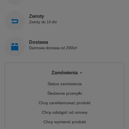
materiałów, można łatwo naprawić używając naszych
zestawów naprawczych.
Zwroty
Ergonomia
Zwroty do 14 dni
Wygodne zaprojektowane produkty, dopasowane do
pozycji ciała i zapewniające komfort użytkowania.
Ciepło
Dostawa
Niezwykłą zaletą kamiennego kompozytu jest również
Darmowa dostawa od 2000zł
jego stabilność termiczna – woda w wannie dłużej
utrzymuje swoją temperaturę.
Design
Zamówienia
Wyjątkowo plastyczna masa, daje się dowolnie
kształtować i umożliwia tworzenie nawet najbardziej
Status zamówienia
finezyjnych kształtów o niewielkich grubościach ścian.
Śledzenie przesyłki
Innowacyjność
Łączy naturalne zalety kamienia i użytkowe zalety
Chcę zareklamować produkt
nowoczesnych materiałów, jednocześnie eliminując
Chcę odstąpić od umowy
ich wady.
Chcę wymienić produkt