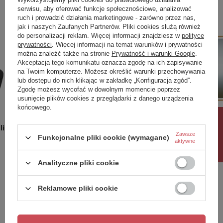
atrakcyjna wizualnie.
serwisu, aby oferować funkcje społecznościowe, analizować
ruch i prowadzić działania marketingowe - zarówno przez nas,
Powierzchnia akrylowej
wanny wolnostojącej
jest gładka i
jak i naszych Zaufanych Partnerów. Pliki cookies służą również
pozbawiona porów, co sprawia, że brud oraz osady nie
do personalizacji reklam. Więcej informacji znajdziesz w
polityce
mają możliwości szybkiego osadzania się. Wystarczy
zwykły ocet oraz wilgotna gąbka lub ściereczka, aby
prywatności
. Więcej informacji na temat warunków i prywatności
usunąć zabrudzenia i przywrócić błysk wannie. Dzięki
można znaleźć także na stronie
Prywatność i warunki Google
.
temu utrzymanie czystości w łazience staje się prostsze i
Akceptacja tego komunikatu oznacza zgodę na ich zapisywanie
wymaga mniej wysiłku.
na Twoim komputerze. Możesz określić warunki przechowywania
lub dostępu do nich klikając w zakładkę „Konfiguracja zgód”.
Zgodę możesz wycofać w dowolnym momencie poprzez
usunięcie plików cookies z przeglądarki z danego urządzenia
końcowego.
Rabat 10%
lius
Szafka wisząca Kansas Black 800
Lustro G
Zawsze
Funkcjonalne pliki cookie (wymagane)
aktywne
1 299,00 zł
999,00 
/
szt.
Analityczne pliki cookie
Reklamowe pliki cookie
Potrzebujesz pomocy? Masz pytania?
Zadaj pytanie a my odpowiemy niezwłocznie,
Zadaj pytanie
najciekawsze pytania i odpowiedzi publikując
dla innych.