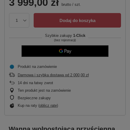
3 999,00 zł
brutto
/
szt.
Dodaj do koszyka
Szybkie zakupy
1-Click
(bez rejestracji)
Produkt na zamówienie
Darmowa i szybka dostawa
od
2 000,00 zł
14
dni na łatwy zwrot
Ten produkt jest na zamówienie
Bezpieczne zakupy
Kup na raty (
oblicz ratę
)
Wanna wolnostojąca przyścienna