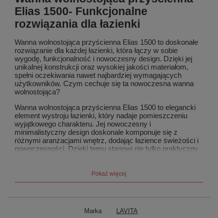
Elias 1500- Funkcjonalne
rozwiązania dla łazienki
Wanna wolnostojąca przyścienna Elias 1500 to doskonałe
rozwiązanie dla każdej łazienki, która łączy w sobie
wygodę, funkcjonalność i nowoczesny design. Dzięki jej
unikalnej konstrukcji oraz wysokiej jakości materiałom,
spełni oczekiwania nawet najbardziej wymagających
użytkowników. Czym cechuje się ta nowoczesna wanna
wolnostojąca?
Wanna wolnostojąca przyścienna Elias 1500 to elegancki
element wystroju łazienki, który nadaje pomieszczeniu
wyjątkowego charakteru. Jej nowoczesny i
minimalistyczny design doskonale komponuje się z
różnymi aranżacjami wnętrz, dodając łazience świeżości i
nowoczesności. Dzięki temu stanowi nie tylko praktyczny
element, ale również dekoracyjny dodatek do każdej
łazienki.
Pokaż więcej
Wanna wolnostojąca przyścienna Elias 1500 wykonana jest
z wysokiej jakości
akrylu
, co gwarantuje trwałość i
odporność na uszkodzenia. Materiał ten jest łatwy w
utrzymaniu czystości, co sprawia, że wanna zachowuje
Marka
LAVITA
swój pierwszy, nieskazitelny wygląd przez wiele lat