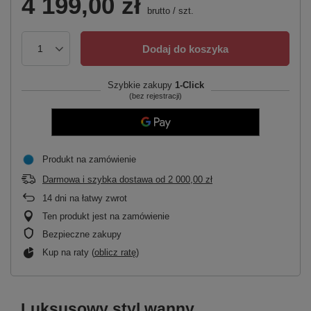
4 199,00 zł
brutto
/
szt.
Dodaj do koszyka
Szybkie zakupy
1-Click
(bez rejestracji)
Produkt na zamówienie
Darmowa i szybka dostawa
od
2 000,00 zł
14
dni na łatwy zwrot
Ten produkt jest na zamówienie
Bezpieczne zakupy
Kup na raty (
oblicz ratę
)
Luksusowy styl wanny