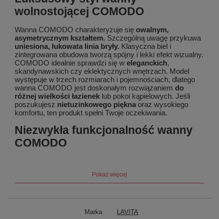
wolnostojącej COMODO
Wanna COMODO charakteryzuje się
owalnym,
asymetrycznym kształtem.
Szczególną uwagę przykuwa
uniesiona, łukowata linia bryły.
Klasyczna biel i
zintegrowana obudowa tworzą spójny i lekki efekt wizualny.
COMODO idealnie sprawdzi się w
eleganckich
,
skandynawskich czy eklektycznych wnętrzach. Model
występuje w trzech rozmiarach i pojemnościach, dlatego
wanna COMODO jest doskonałym rozwiązaniem
do
różnej wielkości łazienek
lub pokoi kąpielowych. Jeśli
poszukujesz
nietuzinkowego piękna
oraz wysokiego
komfortu, ten produkt spełni Twoje oczekiwania.
Niezwykła funkcjonalność wanny
COMODO
Wanna wolnostojąca COMODO posiada w komplecie
stelaż poziomujący, nóżki
oraz
syfon z korkiem click-
Pokaż więcej
clack
, gwarantujący szybkie zamykanie i otwieranie
odpływu.
Wbudowany przelew
chroni przed przelaniem
się wody.
Przemyślana konstrukcja wanny
, poparta
wieloletnim doświadczeniem zespołu projektowego,
zapewnia
wyjątkową wygodę i odprężenie
podczas
Marka
LAVITA