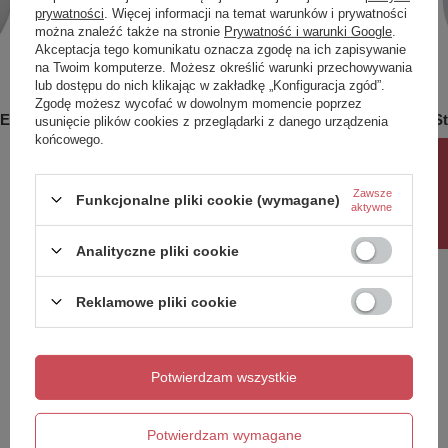
prywatności
. Więcej informacji na temat warunków i prywatności
można znaleźć także na stronie
Prywatność i warunki Google
.
Akceptacja tego komunikatu oznacza zgodę na ich zapisywanie
na Twoim komputerze. Możesz określić warunki przechowywania
lub dostępu do nich klikając w zakładkę „Konfiguracja zgód”.
Zgodę możesz wycofać w dowolnym momencie poprzez
 Ergoseat
Umywalka nablatowa Merida Black
Lustro St
usunięcie plików cookies z przeglądarki z danego urządzenia
końcowego.
539,00 zł
549,00 
/
szt.
Rabat 10%
Zawsze
Funkcjonalne pliki cookie (wymagane)
aktywne
Potrzebujesz pomocy? Masz pytania?
Analityczne pliki cookie
Zadaj pytanie a my odpowiemy niezwłocznie,
Zadaj pytanie
najciekawsze pytania i odpowiedzi publikując
Reklamowe pliki cookie
dla innych.
Potwierdzam wszystkie
Napisz swoją opinię
Potwierdzam wymagane
Twoja ocena: