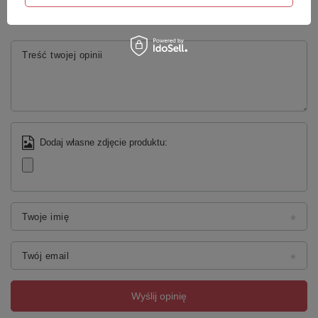
5/5
Treść twojej opinii
Dodaj własne zdjęcie produktu:
Twoje imię
Twój email
Wyślij opinię