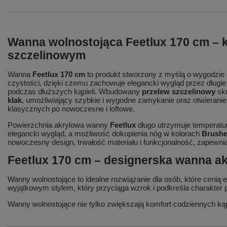
Wanna wolnostojąca Feetlux 170 cm – k
szczelinowym
Wanna
Feetlux 170 cm
to produkt stworzony z myślą o wygodzie i
czystości, dzięki czemu zachowuje elegancki wygląd przez długie
podczas dłuższych kąpieli. Wbudowany
przelew szczelinowy
sku
klak
, umożliwiający szybkie i wygodne zamykanie oraz otwieranie
klasycznych po nowoczesne i loftowe.
Powierzchnia akrylowa wanny
Feetlux
długo utrzymuje temperatur
elegancki wygląd, a możliwość dokupienia nóg w kolorach
Brushe
nowoczesny design, trwałość materiału i funkcjonalność, zapewni
Feetlux 170 cm – designerska wanna akr
Wanny wolnostojące to idealne rozwiązanie dla osób, które cenią 
wyjątkowym stylem, który przyciąga wzrok i podkreśla charakter 
Wanny wolnostojące nie tylko zwiększają komfort codziennych kąpi