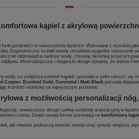
omfortowa kąpiel z akrylową powierzchnią
 funkcjonalności w nowoczesnej łazience. Wykonana z wysokiej jako
 lata. Ergonomiczny kształt wanny umożliwia wygodne zanurzenie si
tecznie odprowadza nadmiar wody, chroniąc łazienkę przed przypa
 odpływu. Minimalistyczny i elegancki design sprawia, że wanna Fee
ę wody, co zwiększa komfort kąpieli i pozwala w pełni cieszyć się 
d Copper, Brushed Gold, Gunmetal i Matt Black
pozwala dopasowa
ając komfort i estetykę na najwyższym poziomie.
ylowa z możliwością personalizacji nóg, 
elegancję, nowoczesny design i pełną swobodę aranżacyjną w łazienc
pomieszczenia. Dzięki swojej formie pozwalają na
komfortową kąpie
eli, ale również podnoszą wartość estetyczną i prestiż wnętrza, wp