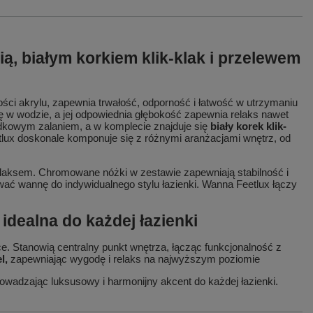
, białym korkiem klik-klak i przelewem
ści akrylu, zapewnia trwałość, odporność i łatwość w utrzymaniu
ę w wodzie, a jej odpowiednia głębokość zapewnia relaks nawet
dkowym zalaniem, a w komplecie znajduje się
biały korek klik-
tlux doskonale komponuje się z różnymi aranżacjami wnętrz, od
relaksem. Chromowane nóżki w zestawie zapewniają stabilność i
ć wannę do indywidualnego stylu łazienki. Wanna Feetlux łączy
idealna do każdej łazienki
e. Stanowią centralny punkt wnętrza, łącząc funkcjonalność z
l,
zapewniając wygodę i relaks na najwyższym poziomie
rowadzając luksusowy i harmonijny akcent do każdej łazienki.