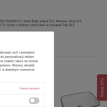
x750x580:0:1, Kolor:Biały połysk:5:0, Materiał :Akryl:6:0,
7:0, Syfon z korkiem click-clack w zestawie:Tak:28:0
alizować ruch i prowadzić
do personalizacji reklam.
na znaleźć także na stronie
puterze. Możesz określić
fać w dowolnym momencie
Rabat 10%
Zawsze aktywne