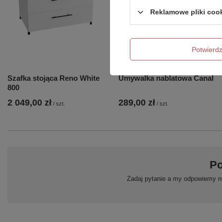
Reklamowe pliki coo
Potwier
Szafka stojąca Reno White
Umywalka nablatowa Canal
800
2 049,00 zł
289,00 zł
/
szt.
/
szt.
Po
Zadaj pytanie a my odpowiemy ni