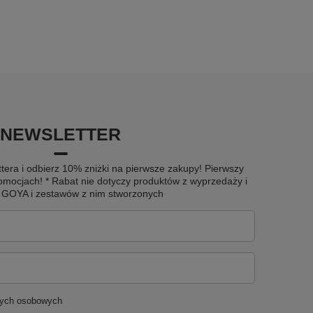
NEWSLETTER
tera i odbierz 10% zniżki na pierwsze zakupy! Pierwszy
omocjach! * Rabat nie dotyczy produktów z wyprzedaży i
u GOYA i zestawów z nim stworzonych
nych osobowych