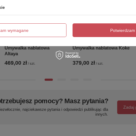
kie
dzam wymagane
Potwierdzam 
Umywalka nablatowa
Umywalka nablatowa Koke
Altaya
469,00 zł
379,00 zł
/
szt.
/
szt.
trzebujesz pomocy? Masz pytania?
Zadaj 
ezwłocznie, najciekawsze pytania i odpowiedzi publikując dla
innych.