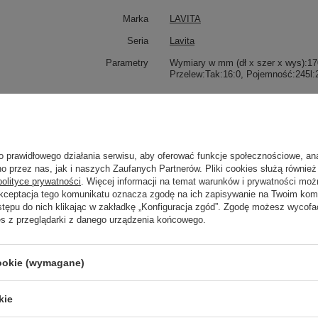
Marka
LAVITA
Seria
Lavita
Parametry
Wymiary w mm (dł x szer x wys):1700
Przelew:Tak:16:0, Pojemność:245l:2
Zobacz również
o prawidłowego działania serwisu, aby oferować funkcje społecznościowe, an
Poprzedni z tej kategorii
Następny z tej kategorii
o przez nas, jak i naszych Zaufanych Partnerów. Pliki cookies służą również 
polityce prywatności
. Więcej informacji na temat warunków i prywatności moż
Akceptacja tego komunikatu oznacza zgodę na ich zapisywanie na Twoim kom
stępu do nich klikając w zakładkę „Konfiguracja zgód”. Zgodę możesz wyco
es z przeglądarki z danego urządzenia końcowego.
cookie (wymagane)
kie