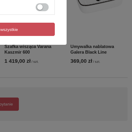
wszystkie
Szafka wisząca Varana
Umywalka nablatowa
Kaszmir 600
Galera Black Line
1 419,00 zł
369,00 zł
/
szt.
/
szt.
pytanie