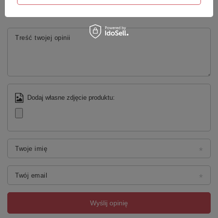
5/5
Treść twojej opinii
Dodaj własne zdjęcie produktu:
Twoje imię
Twój email
Wyślij opinię