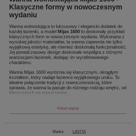
Klasyczne formy w nowoczesnym
wydaniu
Wanna wolnostojąca to luksusowy i elegancki dodatek do
każdej łazienki, a model
Mijas 1600
to doskonały przykład
klasycznych form w nowoczesnym wydaniu. Wykonana z
wysokiej jakości materiałów, ta wanna zapewnia nie tylko
wyjątkową estetykę, ale również doskonałą funkcjonalność.
Jej ponadczasowy design doskonale współgra z różnymi
aranżacjami łazienek, dodając im wyrafinowanego
charakteru.
Wanna Mijas 1600 wyróżnia się klasycznym, okrągłym
kształtem, który nadaje łazience wyjątkowego uroku. To
idealne połączenie tradycji z nowoczesnością, które
sprawia, że wanna ta pasuje do różnego rodzaju wnętrz, od
klasycznych po nowoczesne.
Wanna wolnostojąca 1600 jest nie tylko estetyczna, lecz
także bardzo funkcjonalna. Jej pojemność i wygodny
Pokaż więcej
kształt zapewniają komfort podczas kąpieli, a specjalne
wykończenie sprawia, że woda utrzymuje dłużej swoją
temperaturę, pozwalając na relaksujące chwile na co dzień.
Marka
LAVITA
Baterie wannowe
idealnie komponują się z
wanną