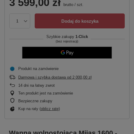
3 599,00 zł
brutto
/
szt.
Dodaj do koszyka
Szybkie zakupy
1-Click
(bez rejestracji)
Produkt na zamówienie
Darmowa i szybka dostawa
od
2 000,00 zł
14
dni na łatwy zwrot
Ten produkt jest na zamówienie
Bezpieczne zakupy
Kup na raty (
oblicz ratę
)
Wanna wolnostojąca Mijas 1600 -