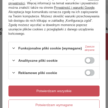
prywatności
. Więcej informacji na temat warunków i prywatności
można znaleźć także na stronie
Prywatność i warunki Google
.
Akceptacja tego komunikatu oznacza zgodę na ich zapisywanie
na Twoim komputerze. Możesz określić warunki przechowywania
lub dostępu do nich klikając w zakładkę „Konfiguracja zgód”.
Zgodę możesz wycofać w dowolnym momencie poprzez
ytu dla
Lustro Iris 80X60
Umywalka
usunięcie plików cookies z przeglądarki z danego urządzenia
0
końcowego.
699,00 zł
279,00 
/
szt.
Rabat 10%
Zawsze
Funkcjonalne pliki cookie (wymagane)
aktywne
Potrzebujesz pomocy? Masz pytania?
Analityczne pliki cookie
Zadaj pytanie a my odpowiemy niezwłocznie,
Zadaj pytanie
najciekawsze pytania i odpowiedzi publikując
Reklamowe pliki cookie
dla innych.
Potwierdzam wszystkie
Napisz swoją opinię
Potwierdzam wymagane
Twoja ocena: