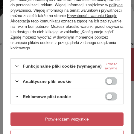
do personalizacji reklam. Więcej informacji znajdziesz w
polityce
prywatności
. Więcej informacji na temat warunków i prywatności
można znaleźć także na stronie
Prywatność i warunki Google
.
Akceptacja tego komunikatu oznacza zgodę na ich zapisywanie
na Twoim komputerze. Możesz określić warunki przechowywania
lub dostępu do nich klikając w zakładkę „Konfiguracja zgód”.
Zgodę możesz wycofać w dowolnym momencie poprzez
usunięcie plików cookies z przeglądarki z danego urządzenia
o
Bambusowa taca kąpielowa do
Wanna wo
końcowego.
wanny
narożna 
Rabat 10%
899,00 zł
4 499,00
/
szt.
Zawsze
Funkcjonalne pliki cookie (wymagane)
aktywne
Analityczne pliki cookie
Potrzebujesz pomocy? Masz pytania?
Zadaj pytanie a my odpowiemy niezwłocznie,
Zadaj pytanie
najciekawsze pytania i odpowiedzi publikując
Reklamowe pliki cookie
dla innych.
Potwierdzam wszystkie
Napisz swoją opinię