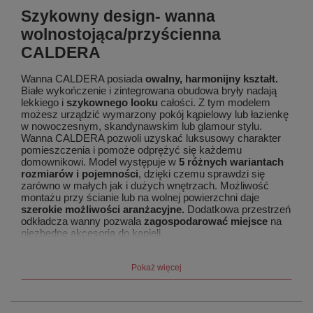
Szykowny design- wanna
wolnostojąca/przyścienna
CALDERA
Wanna CALDERA posiada
owalny, harmonijny kształt.
Białe wykończenie i zintegrowana obudowa bryły nadają
lekkiego i
szykownego looku
całości. Z tym modelem
możesz urządzić wymarzony pokój kąpielowy lub łazienkę
w nowoczesnym, skandynawskim lub glamour stylu.
Wanna CALDERA pozwoli uzyskać luksusowy charakter
pomieszczenia i pomoże odprężyć się każdemu
domownikowi. Model występuje w
5 różnych wariantach
rozmiarów i pojemności
, dzięki czemu sprawdzi się
zarówno w małych jak i dużych wnętrzach. Możliwość
montażu przy ścianie lub na wolnej powierzchni daje
szerokie możliwości aranżacyjne.
Dodatkowa przestrzeń
odkładcza wanny pozwala
zagospodarować miejsce
na
niezbędne akcesoria do kąpieli.
Funkcjonalność wanny CALDERA
Pokaż więcej
Wanna
wolnostojąca/przyścienna
CALDERA została
wyposażona w
wzmacniający stelaż poziomujący
oraz
nóżki. CALDERA posiada
syfon z korkiem click-clack
,