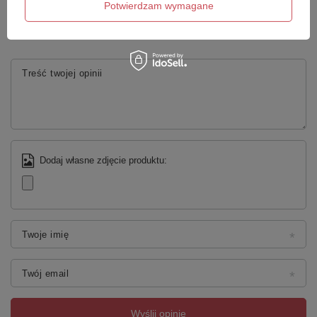
Potwierdzam wymagane
Twoja ocena:
5/5
Treść twojej opinii
Dodaj własne zdjęcie produktu:
Twoje imię
Twój email
Wyślij opinię