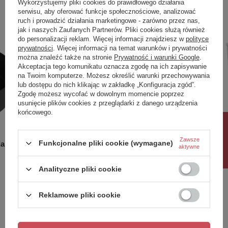
Wykorzystujemy pliki cookies do prawidłowego działania
Poprzedni z tej kategorii
Następny z tej kategorii
serwisu, aby oferować funkcje społecznościowe, analizować
Wanny wolnostojące akrylowe wyróżniają się eleganckim
ruch i prowadzić działania marketingowe - zarówno przez nas,
designem, który idealnie komponuje się zarówno z
jak i naszych Zaufanych Partnerów. Pliki cookies służą również
nowoczesnym, jak i klasycznym wystrojem łazienki. Ich
do personalizacji reklam. Więcej informacji znajdziesz w
polityce
elegancja i lekkość sprawia, że stanowią one centralny
prywatności
. Więcej informacji na temat warunków i prywatności
punkt każdego pomieszczenia.
można znaleźć także na stronie
Prywatność i warunki Google
.
Akceptacja tego komunikatu oznacza zgodę na ich zapisywanie
na Twoim komputerze. Możesz określić warunki przechowywania
lub dostępu do nich klikając w zakładkę „Konfiguracja zgód”.
Zgodę możesz wycofać w dowolnym momencie poprzez
usunięcie plików cookies z przeglądarki z danego urządzenia
końcowego.
Rabat 10%
Zawsze
Funkcjonalne pliki cookie (wymagane)
a Black
Lustro Solo black 160x50
Kompakt 
aktywne
1 399,00 zł
1 099,00
/
szt.
Analityczne pliki cookie
Reklamowe pliki cookie
Potrzebujesz pomocy? Masz pytania?
Zadaj pytanie a my odpowiemy niezwłocznie,