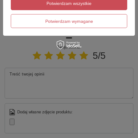
Zadaj pytanie
najciekawsze pytania i odpowiedzi publikując
Potwierdzam wszystkie
dla innych.
Potwierdzam wymagane
Napisz swoją opinię
Twoja ocena:
5/5
Treść twojej opinii
Dodaj własne zdjęcie produktu: