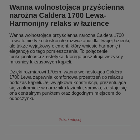
Wanna wolnostojąca przyścienna
narożna Caldera 1700 Lewa-
Harmonijny relaks w łazience
Wanna wolnostojąca przyścienna narożna Caldera 1700
Lewa to nie tylko doskonałe rozwiązanie dla Twojej łazienki,
ale także wyjątkowy element, który wniesie harmonię i
elegancję do tego pomieszczenia. To połączenie
funkcjonalności z estetyką, którego poszukują wszyscy
miłośnicy luksusowych kąpieli.
Dzięki rozmiarowi 170cm, wanna wolnostojąca Caldera
1700 Lewa zapewnia komfortową przestrzeń do relaksu
podczas kąpieli. Jej wyjątkowa konstrukcja, prezentująca
się znakomicie w narożniku łazienki, sprawia, że staje się
ona centralnym punktem oraz dogodnym miejscem do
odpoczynku.
Wanna wolnostojąca przyścienna narożna Caldera 1700
Lewa zachwyca swoim kształtem, który jest zarazem
nowoczesny i klasyczny. Wykonana z najwyższej jakości
Pokaż więcej
materiałów, doskonale komponuje się z każdym stylem
łazienki, dodając jej naturalnego uroku.
Dzięki swojej konstrukcji, wanna wolnostojąca Caldera