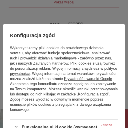
Pokaż więcej
Typ: wolnostojąca
Wymiary:
Długość: 1600 mm
Szerokość: 750 mm
Marka
FJORDD
Wysokość: 640 mm
Długość dna: 1100 mm
Podmiot odpowiedzialny za ten
AquaStone S.A.
Więcej
Konfiguracja zgód
Waga netto: 128 kg
produkt na terenie UE
Pojemność całkowita: 372 l
Symbol
BTFS00007C00M110F
Pojemność kąpielowa: 170 l
Wykorzystujemy pliki cookies do prawidłowego działania
Gwarancja:
5 lat
serwisu, aby oferować funkcje społecznościowe, analizować
Seria
SENJA
Zakres tolerancji wymiarów:
ruch i prowadzić działania marketingowe - zarówno przez nas,
Długość: -5 / +5 mm
jak i naszych Zaufanych Partnerów. Pliki cookies służą również
Kolor/wykończenie
Biały Mat
Szerokość: -5 / +5 mm
do personalizacji reklam. Więcej informacji znajdziesz w
polityce
Wysokość: -5 / +5 mm
prywatności
. Więcej informacji na temat warunków i prywatności
Zobacz również
Wanna w standardzie zawiera:
można znaleźć także na stronie
Prywatność i warunki Google
.
• syfon z maskownicą z materiału w kolorze
Akceptacja tego komunikatu oznacza zgodę na ich zapisywanie
czyszczony od góry
na Twoim komputerze. Możesz określić warunki przechowywania
• pasy transportowe (2 sztuki)
lub dostępu do nich klikając w zakładkę „Konfiguracja zgód”.
Poprzedni z tej kategorii
Następny z tej kategorii
• styropianowe bloki do montażu wanny (2 sztuki)
Zgodę możesz wycofać w dowolnym momencie poprzez
• instrukcja montażu
usunięcie plików cookies z przeglądarki z danego urządzenia
• zasady pielęgnacji
końcowego.
• warunki gwarancji
Rabat 10%
Uwaga:
Syfon wannowy jest ukryty pod dnem wanny. Nie
Zawsze
Funkcjonalne pliki cookie (wymagane)