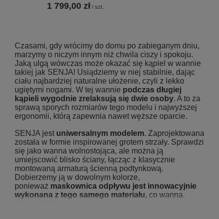
1 799,00 zł
/
szt.
Czasami, gdy wrócimy do domu po zabieganym dniu,
marzymy o niczym innym niż chwila ciszy i spokoju.
Jaką ulgą wówczas może okazać się kąpiel w wannie
takiej jak SENJA! Usiądziemy w niej stabilnie, dając
ciału najbardziej naturalne ułożenie, czyli z lekko
ugiętymi nogami. W tej wannie
podczas długiej
kąpieli wygodnie zrelaksują się dwie osoby
. A to za
sprawą sporych rozmiarów tego modelu i najwyższej
ergonomii, którą zapewnia nawet węższe oparcie.
SENJA jest
uniwersalnym modelem
. Zaprojektowana
została w formie inspirowanej grotem strzały. Sprawdzi
się jako wanna wolnostojąca, ale można ją
umiejscowić blisko ściany, łącząc z klasycznie
montowaną armaturą ścienną podtynkową.
Dobierzemy ją w dowolnym kolorze,
ponieważ
maskownica odpływu jest innowacyjnie
wykonana z tego samego materiału,
co wanna.
Wanna SENJA zamieni zwykłą łazienkę w rodzinne
SPA.