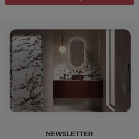
temperaturze 36-38 stopni Celsjusza odpręża mięśnie,
poprawia ich elastyczność, redukuje skurcze i
napięciowe bóle głowy. Stwórz swój własny rytuał, by
dać odpocząć ciału i duszy. Poprawa zdrowia i
nastroju to najlepsza inwestycja.
NEWSLETTER