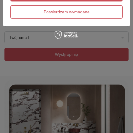
Potwierdzam wymagane
Twoje imię
Twój email
Wyślij opinię