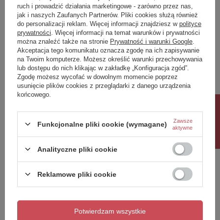
ruch i prowadzić działania marketingowe - zarówno przez nas,
Potrzebujesz pomocy? Masz pytania?
jak i naszych Zaufanych Partnerów. Pliki cookies służą również
Zadaj pytanie a my odpowiemy niezwłocznie,
do personalizacji reklam. Więcej informacji znajdziesz w
polityce
Zadaj pytanie
najciekawsze pytania i odpowiedzi publikując
prywatności
. Więcej informacji na temat warunków i prywatności
dla innych.
można znaleźć także na stronie
Prywatność i warunki Google
.
Akceptacja tego komunikatu oznacza zgodę na ich zapisywanie
na Twoim komputerze. Możesz określić warunki przechowywania
lub dostępu do nich klikając w zakładkę „Konfiguracja zgód”.
Napisz swoją opinię
Zgodę możesz wycofać w dowolnym momencie poprzez
usunięcie plików cookies z przeglądarki z danego urządzenia
końcowego.
Twoja ocena:
Rabat 10%
5/5
Zawsze
Funkcjonalne pliki cookie (wymagane)
aktywne
Treść twojej opinii
Analityczne pliki cookie
Reklamowe pliki cookie
Dodaj własne zdjęcie produktu:
Potwierdzam wszystkie