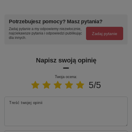
Potrzebujesz pomocy? Masz pytania?
Zadaj pytanie a my odpowiemy niezwłocznie,
41
42 Siena
43 Agila
44 Verde
Zadaj pytanie
najciekawsze pytania i odpowiedzi publikując
Carina
dla innych.
dowolny kolor mat i połysk z palety RAL lub NCS
Napisz swoją opinię
Twoja ocena:
5/5
RAL1019
RAL3004
RAL6004
RAL7031
Szarobeżowy
Bordo
Zieleń
Szaro-
błękitna
niebieski
Treść twojej opinii
Termin realizacji grup B i C wynosi 6 tygodni.
Kierunek otwierania - uniwersalne
Uniwersalny montaż z lewym lub prawym otwieraniem