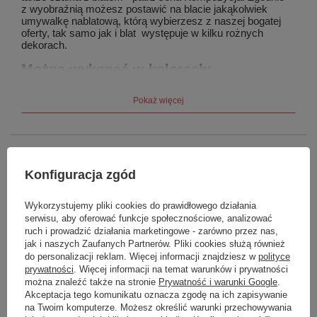
z wyobraźnią możesz postawić na blacie jakąkolwiek
umywalkę nablatową, którą wybierzesz z naszej bogatej
oferty, tak samo jak i blat występuje w kilku rożnych
dekorach.
Można wykonać w kolorach:
Korpusy szafek: Grupa cenowa A, B, C
Pokaż więcej
Fronty szafek: Grupa cenowa C
Grupa cenowa A
dopłata 0%
Marka
Sapho
Konfiguracja zgód
Podmiot odpowiedzialny za ten
UBC s.r.o.
Więcej
produkt na terenie UE
Wykorzystujemy pliki cookies do prawidłowego działania
Symbol
WA245-3011
serwisu, aby oferować funkcje społecznościowe, analizować
30 Biały
11 Dąb
16 Sosna
22 Dąb
25 Dąb
ruch i prowadzić działania marketingowe - zarówno przez nas,
Seria
WAVE
połysk
srebrny
rustyk
alabama
cuneo
jak i naszych Zaufanych Partnerów. Pliki cookies służą również
Produkt na zamówienie czas
0
do personalizacji reklam. Więcej informacji znajdziesz w
polityce
Grupa cenowa B
dopłata 30%
oczekiwania na dostawę z
prywatności
. Więcej informacji na temat warunków i prywatności
produkcji (dni):
można znaleźć także na stronie
Prywatność i warunki Google
.
Akceptacja tego komunikatu oznacza zgodę na ich zapisywanie
Gwarancja w miesiącach
24
na Twoim komputerze. Możesz określić warunki przechowywania