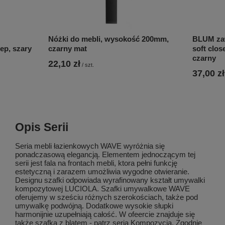
Nóżki do mebli, wysokość 200mm,
BLUM zaw
ep, szary
czarny mat
soft clos
czarny
22,10 zł
/
szt.
37,00 zł
Opis Serii
Seria mebli łazienkowych WAVE wyróżnia się
ponadczasową elegancją. Elementem jednoczącym tej
serii jest fala na frontach mebli, ktora pełni funkcję
estetyczną i zarazem umożliwia wygodne otwieranie.
Designu szafki odpowiada wyrafinowany kształt umywalki
kompozytowej LUCIOLA. Szafki umywalkowe WAVE
oferujemy w sześciu różnych szerokościach, także pod
umywalkę podwójną. Dodatkowe wysokie słupki
harmonijnie uzupełniają całość. W ofeercie znajduje się
także szafka z blatem - patrz seria Kompozycja. Zgodnie