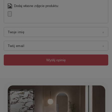
drzwi.
Dodaj własne zdjęcie produktu:
Zawiasy samohamowane
Fronty naszych mebli są wyposażone w zawiasy ze
zintegrowanym systemem hamowania. Dzięki niemu drzwi
mebli zamkną się delikatnie i cicho.
Twoje imię
Właściwości
Twój email
Marka
SAPHO
Seria
WAVE
3D model
TAK
Wyślij opinię
Rozmiar
35x140x30 cm
Szerokość
350 mm
Wysokość
1400 mm
Głębokość
350 mm
Kolor
Biały, Szary
Dekor
Dąb srebrny
Warianty
Według wzornika
kolorystyczne
Materiał
MDF/laminat