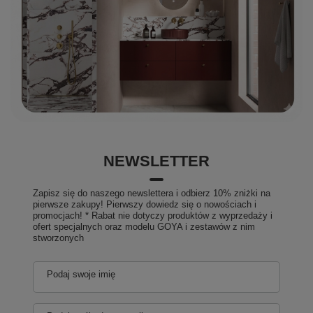
Instalacja
Zawieszane na ścianie
Typ szafki
Drzwiczki
Kierunek
Uniwersalne
otwierania
Kosz na bieliznę: dodatkowe wyposażenie,
Wyposażenie
Zawiasy samohamujące
Waga / szt.
21.9900 kg
Opakowanie
1 szt.
EAN
8590913833823
Taric
94036090
NEWSLETTER
Gwarancja
2 lata
Zapisz się do naszego newslettera i odbierz 10% zniżki na
pierwsze zakupy! Pierwszy dowiedz się o nowościach i
promocjach! * Rabat nie dotyczy produktów z wyprzedaży i
ofert specjalnych oraz modelu GOYA i zestawów z nim
stworzonych
Podaj swoje imię